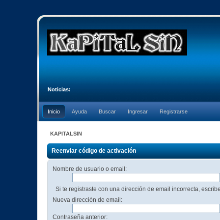
Noticias:
Inicio
Ayuda
Buscar
Ingresar
Registrarse
KAPITALSIN
Reenviar código de activación
Nombre de usuario o email:
Si te registraste con una dirección de email incorrecta, escri
Nueva dirección de email:
Contraseña anterior: