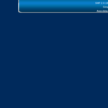
SMF 2.0.1
Simp
Anecdota