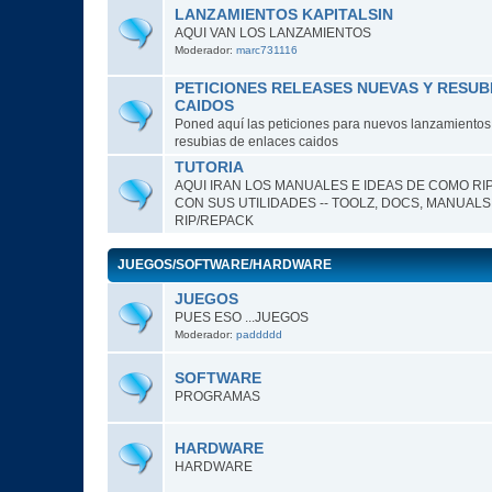
LANZAMIENTOS KAPITALSIN
AQUI VAN LOS LANZAMIENTOS
Moderador:
marc731116
PETICIONES RELEASES NUEVAS Y RESUB
CAIDOS
Poned aquí las peticiones para nuevos lanzamientos o
resubias de enlaces caidos
TUTORIA
AQUI IRAN LOS MANUALES E IDEAS DE COMO RI
CON SUS UTILIDADES -- TOOLZ, DOCS, MANUALS
RIP/REPACK
JUEGOS/SOFTWARE/HARDWARE
JUEGOS
PUES ESO ...JUEGOS
Moderador:
paddddd
SOFTWARE
PROGRAMAS
HARDWARE
HARDWARE