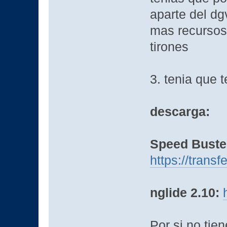
aparte del dg
mas recursos 
tirones
3. tenia que 
descarga:
Speed Buster
https://transf
nglide 2.10:
Por si no tie