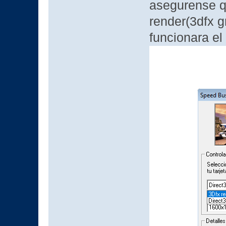
asegurense qu
render(3dfx g
funcionara el 