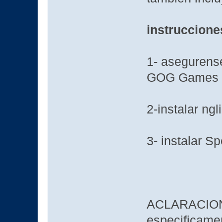
instruccione
1- asegurense
GOG Games
2-instalar ngl
3- instalar S
ACLARACION 
especificame