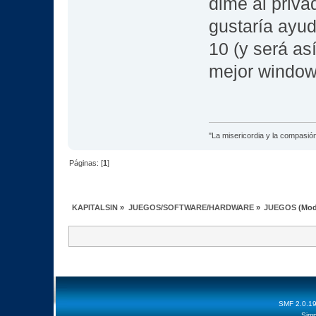
dime al priva
gustaría ayud
10 (y será a
mejor windows
"La misericordia y la compasión 
Páginas: [
1
]
KAPITALSIN
»
JUEGOS/SOFTWARE/HARDWARE
»
JUEGOS
(Mod
SMF 2.0.1
Simp