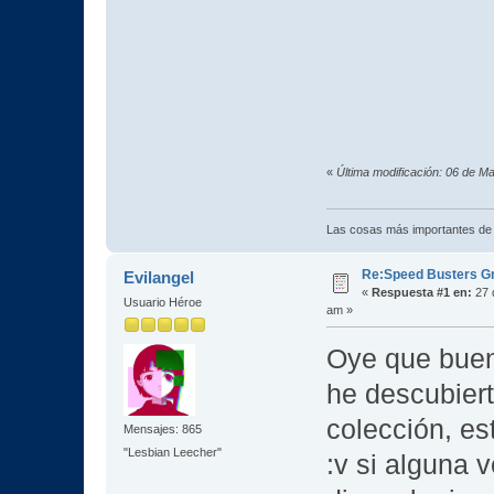
«
Última modificación: 06 de M
Las cosas más importantes de
Re:Speed Busters G
Evilangel
«
Respuesta #1 en:
27 
Usuario Héroe
am »
Oye que buen
he descubiert
colección, es
Mensajes: 865
"Lesbian Leecher"
:v si alguna 