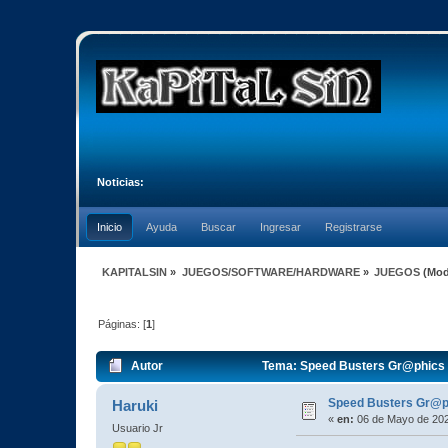
Noticias:
Inicio
Ayuda
Buscar
Ingresar
Registrarse
KAPITALSIN
»
JUEGOS/SOFTWARE/HARDWARE
»
JUEGOS
(Mod
Páginas: [
1
]
Autor
Tema: Speed Busters Gr@phics F
Speed Busters Gr@p
Haruki
«
en:
06 de Mayo de 202
Usuario Jr