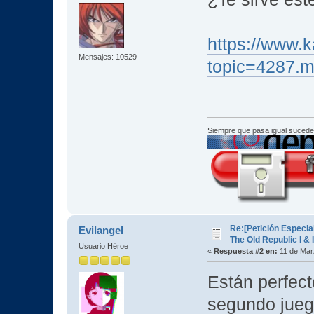
https://www.k
Mensajes: 10529
topic=4287.
Siempre que pasa igual sucede
Re:[Petición Especia
Evilangel
The Old Republic I & I
Usuario Héroe
«
Respuesta #2 en:
11 de Mar
Están perfec
segundo jueg