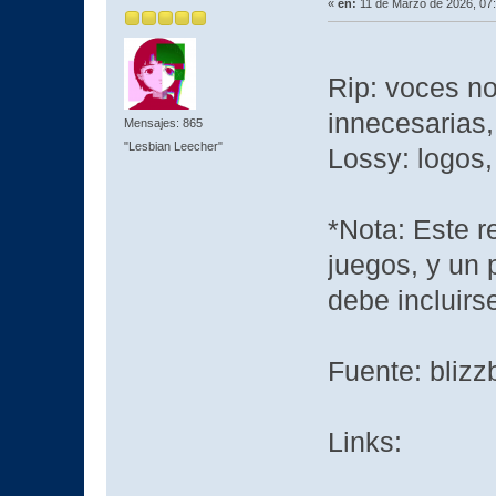
«
en:
11 de Marzo de 2026, 07
Rip: voces no
innecesarias,
Mensajes: 865
"Lesbian Leecher"
Lossy: logos,
*Nota: Este 
juegos, y un 
debe incluirs
Fuente: bliz
Links: