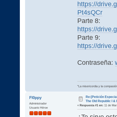
https://driv
Pt4sQCr
Parte 8:
https://driv
Parte 9:
https://dri
Contraseña:
"La misericordia y la compasión 
Re:[Petición Especia
Fl0ppy
The Old Republic I & I
Administrador
«
Respuesta #1 en:
11 de Mar
Usuario Héroe
¿Te sirve est