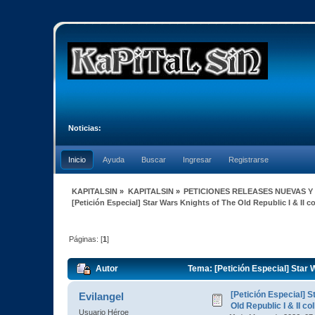
Noticias:
Inicio
Ayuda
Buscar
Ingresar
Registrarse
KAPITALSIN
»
KAPITALSIN
»
PETICIONES RELEASES NUEVAS Y
[Petición Especial] Star Wars Knights of The Old Republic I & II co
Páginas: [
1
]
Autor
Tema: [Petición Especial] Star W
[Petición Especial] S
Evilangel
Old Republic I & II co
Usuario Héroe