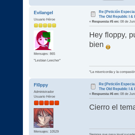
Re:[Petición Especia
Evilangel
The Old Republic I & I
Usuario Héroe
«
Respuesta #5 en:
08 de Juni
Hey floppy, p
bien
Mensajes: 865
"Lesbian Leecher"
"La misericordia y la compasión 
Re:[Petición Especia
Fl0ppy
The Old Republic I & I
Administrador
«
Respuesta #6 en:
08 de Juni
Usuario Héroe
Cierro el te
Mensajes: 10529
Siempre que pasa igual sucede