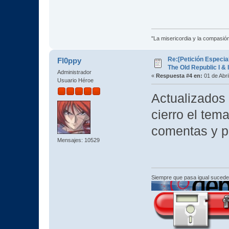
"La misericordia y la compasión 
Re:[Petición Especia
Fl0ppy
The Old Republic I & I
Administrador
«
Respuesta #4 en:
01 de Abri
Usuario Héroe
Actualizados
cierro el tem
comentas y p
Mensajes: 10529
Siempre que pasa igual sucede