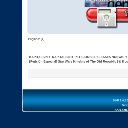
Páginas: [
1
]
KAPITALSIN
»
KAPITALSIN
»
PETICIONES RELEASES NUEVAS Y
[Petición Especial] Star Wars Knights of The Old Republic I & II co
SMF 2.0.1
Simp
Anecdota