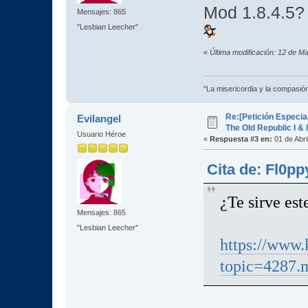
Mod 1.8.4.5?
Mensajes: 865
"Lesbian Leecher"
«
Última modificación: 12 de M
"La misericordia y la compasión 
Re:[Petición Especia
Evilangel
The Old Republic I & I
Usuario Héroe
«
Respuesta #3 en:
01 de Abri
Cita de: Fl0pp
¿Te sirve est
Mensajes: 865
"Lesbian Leecher"
https://www.
topic=4287.