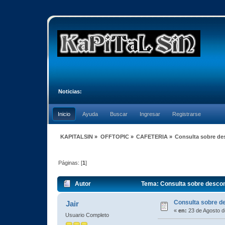
Noticias:
Inicio
Ayuda
Buscar
Ingresar
Registrarse
KAPITALSIN
»
OFFTOPIC
»
CAFETERIA
»
Consulta sobre de
Páginas: [
1
]
Autor
Tema: Consulta sobre descom
Consulta sobre d
Jair
«
en:
23 de Agosto d
Usuario Completo