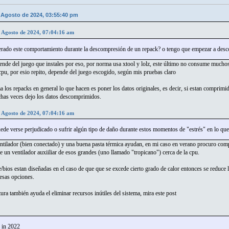
e Agosto de 2024, 03:55:40 pm
e Agosto de 2024, 07:04:16 am
erado este comportamiento durante la descompresión de un repack? o tengo que empezar a descon
ende del juego que instales por eso, por norma usa xtool y lolz, este último no consume muchos 
pu, por esio repito, depende del juego escogido, según mis pruebas claro
los repacks en general lo que hacen es poner los datos originales, es decir, si estan comprimi
has veces dejo los datos descomprimidos.
e Agosto de 2024, 07:04:16 am
ede verse perjudicado o sufrir algún tipo de daño durante estos momentos de "estrés" en lo que 
ntilador (bien conectado) y una buena pasta térmica ayudan, en mi caso en verano procuro comp
 un ventilador auxiiliar de esos grandes (uno llamado "tropicano") cerca de la cpu.
/bios estan diseñadas en el caso de que que se excede cierto grado de calor entonces se reduce
 esas opciones.
tura también ayuda el eliminar recursos inútiles del sistema, mira este post
 in 2022