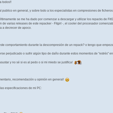
 todos!!
al publico en general, y sobre todo a los especialistas en compresiones de ficheros
 Últimamente se me ha dado por comenzar a descargar y utilizar los repacks de Fit
ón de varias releases de este repacker - Fitgirl -, el cooler del procesador comen
a a decrecer de apoco.
este comportamiento durante la descompresión de un repack? o tengo que empezar 
rse perjudicado o sufrir algún tipo de daño durante estos momentos de "estrés" en 
star y no sé si es al pedo o si mi miedo se justifica!
mentario, recomendación u opinión en general!
 las especificaciones de mi PC: