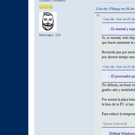
Usuario Completo
Cita de: Fl0ppy en 25 d
Cita de: Jair en 23 d
- Es normal y esp
Mensajes: 103
Si, es normal, todo dep
que hacen aumentar la c
Recuerda que por norma 
por ahorrar tiempo muc
Cita de: Jair en 23 d
- El procesador pu
No deberia, un buen ve
grados aún y metiéndole
Por norma la placa base
la bios de tu PC si hay
Para reducir la tempera
Quote (selected)
Debloat Windows