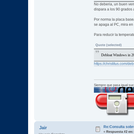
No deberia, un buen ven
dispara a los 90 grados 
Por norma la placa base
se apaga al PC, mira en 
Para reducir la temperat
Quote (selected)
Debloat Windows in 2
https://christitus.com/d
Siempre que pasa igual su
Re:Consulta sobr
Jair
«
Respuesta #2 en: