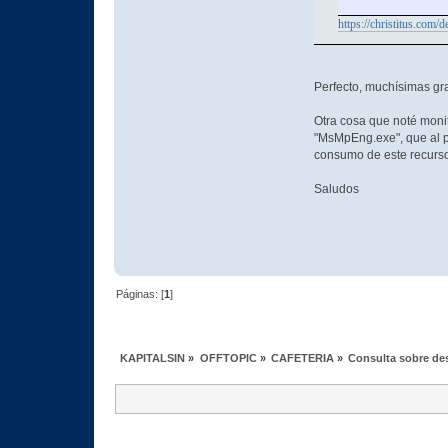
https://christitus.com
Perfecto, muchísimas gr
Otra cosa que noté moni
"MsMpEng.exe", que al p
consumo de este recurso
Saludos
Páginas: [
1
]
KAPITALSIN
»
OFFTOPIC
»
CAFETERIA
»
Consulta sobre de