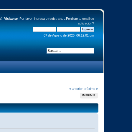
a),
Visitante
. Por favor,
ingresa
o
regístrate
. ¿Perdiste tu
email de
activación
?
07 de Agosto de 2026, 06:12:01 pm
« anterior
próximo »
IMPRIMIR