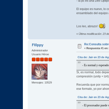
- la pc es una Dell Opti
El equipo es nuevo, lo c
ensamblado del equipo a
Los leo, abrazo!
«
Última modificación: 23 d
Re:Consulta sobr
Fl0ppy
«
Respuesta #1 en:
Administrador
Usuario Héroe
Cita de: Jair en 23 de A
- Es normal y esperado
Si, es normal, todo depe
compresiión (unity + lz4
Mensajes: 10529
Recuerda que por norma l
ese formato, yo por aho
Cita de: Jair en 23 de A
- El procesador puede v