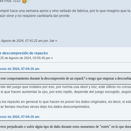
plex Plus 7010
-
ompré hace una semana aprox y vino sellado de fabrica, por lo que imagino que la 
ún sirve y no requiere cambiarla tan pronto
e Agosto de 2024, 07:41:22 am por Jair
»
e descompresión de repacks
25 de Agosto de 2024, 03:55:40 pm »
gosto de 2024, 07:04:16 am
 este comportamiento durante la descompresión de un repack? o tengo que empezar a desconfiar 
nde del juego que instales por eso, por norma usa xtool y lolz, este último no cons
) si que hacen aumentar la cpu, por esio repito, depende del juego escogido, segú
os repacks en general lo que hacen es poner los datos originales, es decir, si e
rrar tiempo muchas veces dejo los datos descomprimidos.
gosto de 2024, 07:04:16 am
erse perjudicado o sufrir algún tipo de daño durante estos momentos de "estrés" en lo que dura 