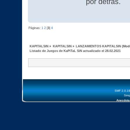
por detrás.
Páginas:
1
2
[
3
]
4
KAPITALSIN
»
KAPITALSIN
»
LANZAMIENTOS KAPITALSIN
(Mod
Listado de Juegos de KaPiTaL SiN actualizado el 28.02.2021
SMF 2.0.1
Simp
Anecdota