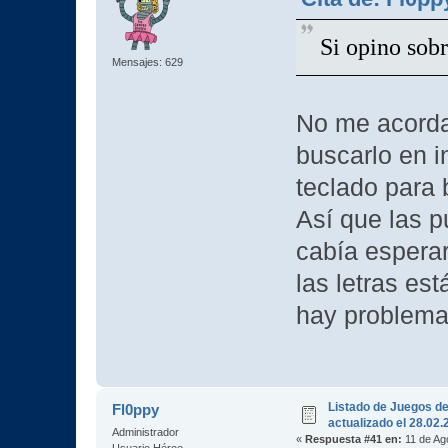
Si opino sob
Mensajes: 629
No me acorda
buscarlo en i
teclado para
Así que las p
cabía esperar
las letras es
hay problema,
Listado de Juegos d
Fl0ppy
actualizado el 28.02
Administrador
«
Respuesta #41 en:
11 de Ag