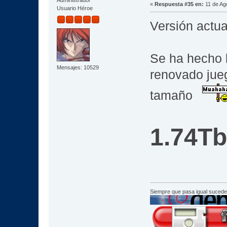
Administrador
«
Respuesta #35 en:
11 de Ag
Usuario Héroe
Versión actua
Se ha hecho 
Mensajes: 10529
renovado jueg
tamaño
1.74Tb
Siempre que pasa igual sucede