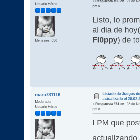
«
Respuesta #30 en:
27 de No
Usuario Héroe
pm »
Listo, lo pr
al dia de hoy
Fl0ppy
) de t
Mensajes: 630
Listado de Juegos d
marc731116
actualizado el 28.02
Moderador
«
Respuesta #31 en:
28 de No
Usuario Héroe
pm »
LPM que post
actualizand