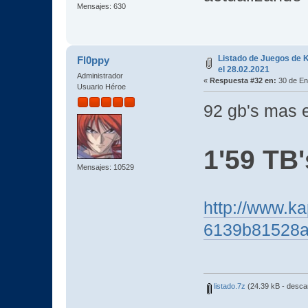
Mensajes: 630
Listado de Juegos de K
Fl0ppy
el 28.02.2021
Administrador
«
Respuesta #32 en:
30 de En
Usuario Héroe
92 gb's mas
1'59 TB'
Mensajes: 10529
http://www.ka
6139b81528a
listado.7z
(24.39 kB - desca