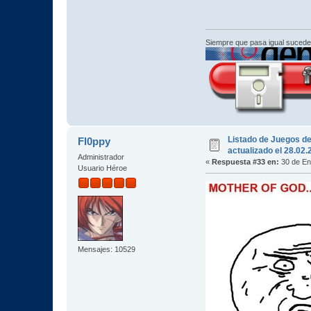
Siempre que pasa igual sucede
Listado de Juegos d
Fl0ppy
actualizado el 28.02
Administrador
«
Respuesta #33 en:
30 de En
Usuario Héroe
Mensajes: 10529