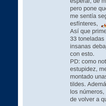
esperar, de m
pero pone que
me sentía seg
esfínteres,
Así que prime
33 toneladas
insanas deba
con esto.
PD: como not
estupidez, m
montado unas 
tildes. Ademá
los números, 
de volver a qu