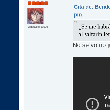
Cita de: Bende
pm
¿Se me habrá
Mensajes: 10529
al saltarín l
No se yo no 