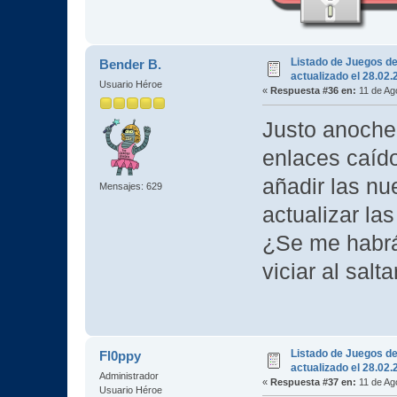
Listado de Juegos d
Bender B.
actualizado el 28.02
Usuario Héroe
«
Respuesta #36 en:
11 de Ag
Justo anoche
enlaces caído
añadir las nu
Mensajes: 629
actualizar las 
¿Se me habrá
viciar al sal
Listado de Juegos d
Fl0ppy
actualizado el 28.02
Administrador
«
Respuesta #37 en:
11 de Ag
Usuario Héroe