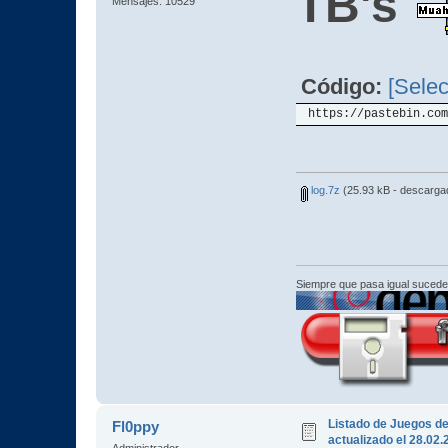
TB's
Mensajes: 10529
Código:
[Selec
https://pastebin.com
log.7z
(25.93 kB - descarga
Siempre que pasa igual sucede
Listado de Juegos d
Fl0ppy
actualizado el 28.02