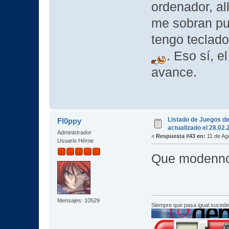
ordenador, al
me sobran pu
tengo teclado
. Eso sí, e
avance.
Listado de Juegos d
Fl0ppy
actualizado el 28.02
Administrador
«
Respuesta #43 en:
11 de Ag
Usuario Héroe
Que modenno 
Mensajes: 10529
Siempre que pasa igual sucede