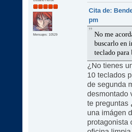
Usuario Héroe
Cita de: Bende
pm
No me acorda
Mensajes: 10529
buscarlo en i
teclado para 
¿No tienes u
10 teclados p
de segunda m
desmontado va
te preguntas
una imágen de
protagonista
oficina limpia