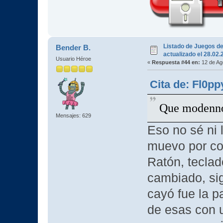
Listado de Juegos d
Bender B.
actualizado el 28.02
Usuario Héroe
«
Respuesta #44 en:
12 de Ag
Cita de: Fl0pp
Que modenno
Mensajes: 629
Eso no sé ni 
muevo por c
Ratón, teclad
cambiado, sig
cayó fue la p
de esas con u