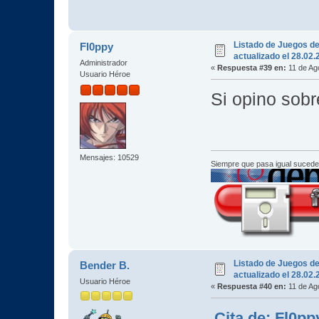
Listado de Juegos d
Fl0ppy
actualizado el 28.02
Administrador
«
Respuesta #39 en:
11 de Ag
Usuario Héroe
Si opino sobr
Mensajes: 10529
Siempre que pasa igual sucede
Listado de Juegos d
Bender B.
actualizado el 28.02
Usuario Héroe
«
Respuesta #40 en:
11 de Ag
Cita de: Fl0pp