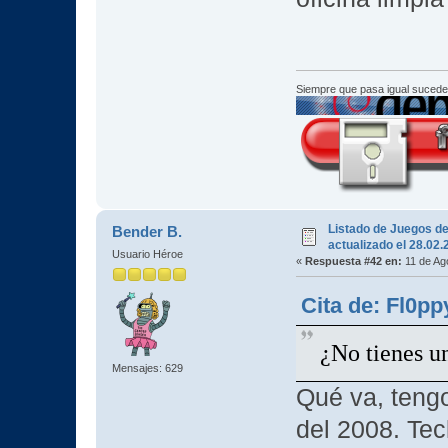
Siempre que pasa igual sucede
Listado de Juegos d
Bender B.
actualizado el 28.02
Usuario Héroe
«
Respuesta #42 en:
11 de Ag
Cita de: Fl0pp
¿No tienes u
Mensajes: 629
Qué va, teng
del 2008. Tec