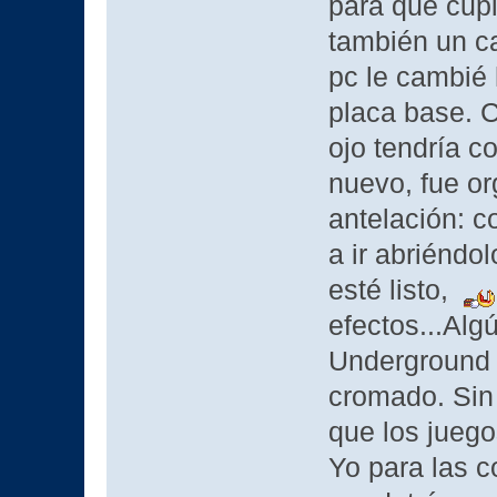
para que cupi
también un ca
pc le cambié 
placa base. C
ojo tendría c
nuevo, fue o
antelación: c
a ir abriénd
esté listo,
efectos...Alg
Underground p
cromado. Sin 
que los jueg
Yo para las c