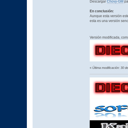
Descargar
Chovy-GM
pa
En conclusión:
Aunque esta versión esté
esta es una versión senc
Versión modificada, com
«
Última modificación: 30 