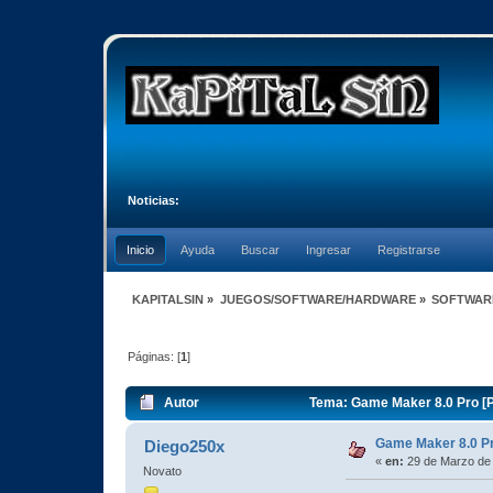
Noticias:
Inicio
Ayuda
Buscar
Ingresar
Registrarse
KAPITALSIN
»
JUEGOS/SOFTWARE/HARDWARE
»
SOFTWAR
Páginas: [
1
]
Autor
Tema: Game Maker 8.0 Pro [Po
Game Maker 8.0 Pro
Diego250x
«
en:
29 de Marzo de 
Novato