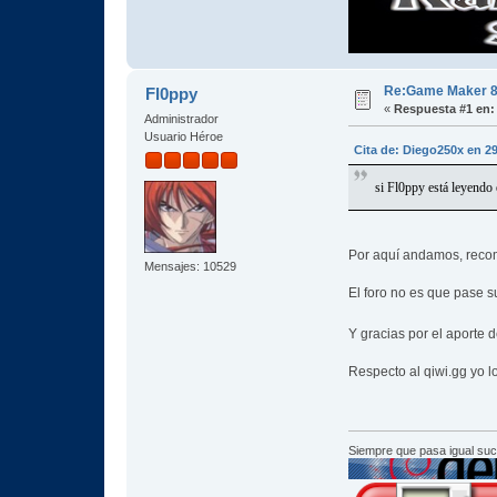
Re:Game Maker 8.0
Fl0ppy
«
Respuesta #1 en:
Administrador
Usuario Héroe
Cita de: Diego250x en 2
si Fl0ppy está leyendo
Por aquí andamos, reco
Mensajes: 10529
El foro no es que pase s
Y gracias por el aporte 
Respecto al qiwi.gg yo l
Siempre que pasa igual su