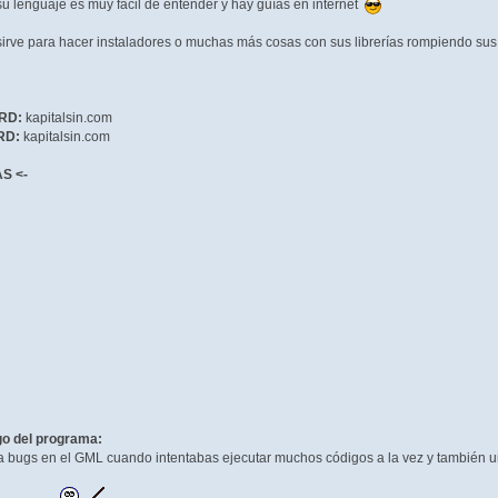
su lenguaje es muy fácil de entender y hay guías en internet
rve para hacer instaladores o muchas más cosas con sus librerías rompiendo sus l
RD:
kapitalsin.com
RD:
kapitalsin.com
S <-
go del programa:
la bugs en el GML cuando intentabas ejecutar muchos códigos a la vez y también u