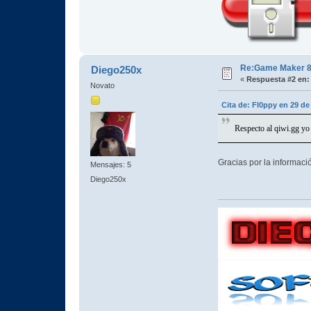
Re:Game Maker 8.0
Diego250x
«
Respuesta #2 en:
Novato
Cita de: Fl0ppy en 29 d
Respecto al qiwi.gg yo 
Gracias por la informac
Mensajes: 5
Diego250x