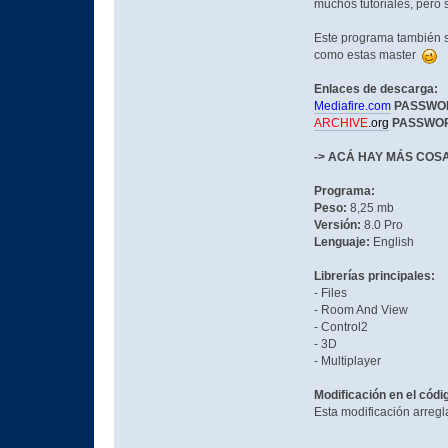
muchos tutoriales, pero 
Este programa también si
como estas master
Enlaces de descarga:
Mediafire.com
PASSWO
ARCHIVE
.org
PASSWO
-> ACÁ HAY MÁS COSA
Programa:
Peso:
8,25 mb
Versión:
8.0 Pro
Lenguaje:
English
Librerías principales:
- Files
- Room And View
- Control2
- 3D
- Multiplayer
Modificación en el códi
Esta modificación arreg