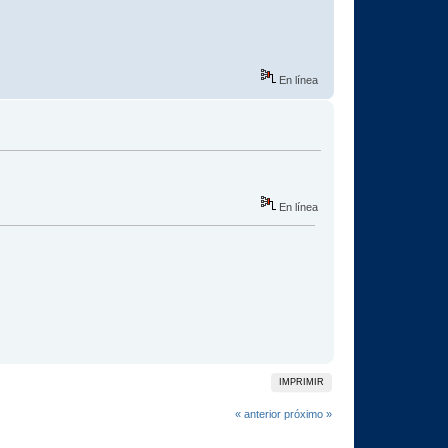
En línea
En línea
IMPRIMIR
« anterior
próximo »