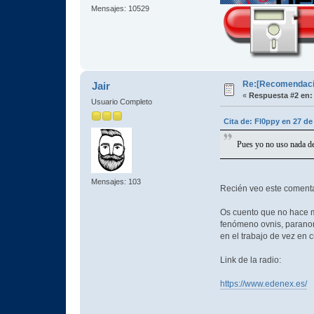
Mensajes: 10529
Re:[Recomendacio
Jair
«
Respuesta #2 en:
Usuario Completo
Cita de: Fl0ppy en 27 de
Pues yo no uso nada de
Mensajes: 103
Recién veo este comenta
Os cuento que no hace m
fenómeno ovnis, paranorm
en el trabajo de vez en
Link de la radio:
https://www.edenex.es/