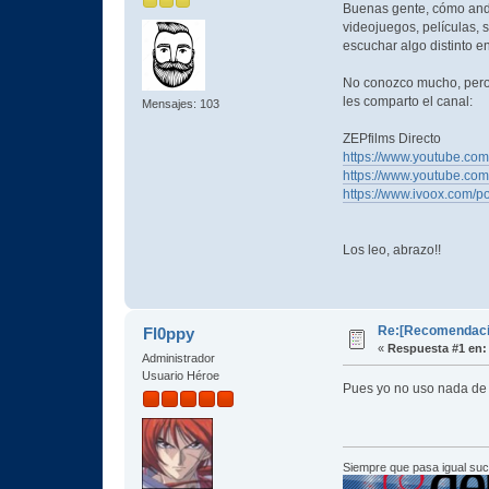
Buenas gente, cómo and
videojuegos, películas, 
escuchar algo distinto 
No conozco mucho, pero 
les comparto el canal:
Mensajes: 103
ZEPfilms Directo
https://www.youtube.co
https://www.youtube.c
https://www.ivoox.com/p
Los leo, abrazo!!
Re:[Recomendacio
Fl0ppy
«
Respuesta #1 en:
Administrador
Usuario Héroe
Pues yo no uso nada de 
Siempre que pasa igual su