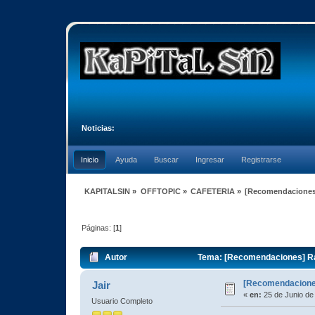
Noticias:
Inicio
Ayuda
Buscar
Ingresar
Registrarse
KAPITALSIN
»
OFFTOPIC
»
CAFETERIA
»
[Recomendaciones
Páginas: [
1
]
Autor
Tema: [Recomendaciones] Rad
[Recomendaciones
Jair
«
en:
25 de Junio de
Usuario Completo