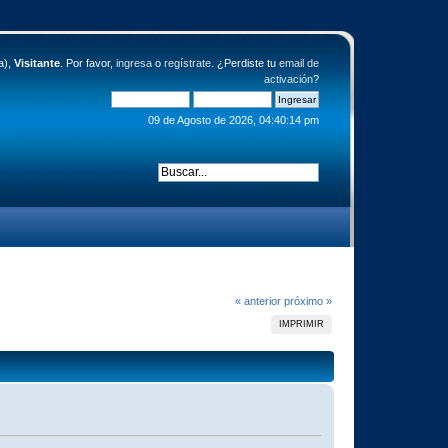
a),
Visitante
. Por favor,
ingresa
o
regístrate
. ¿Perdiste tu
email de
activación
?
09 de Agosto de 2026, 04:40:14 pm
« anterior
próximo »
IMPRIMIR