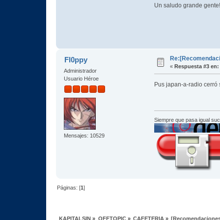
Un saludo grande gente
Re:[Recomendacio
Fl0ppy
«
Respuesta #3 en:
Administrador
Usuario Héroe
Pus japan-a-radio cerr
Siempre que pasa igual su
Mensajes: 10529
Páginas: [
1
]
KAPITALSIN
»
OFFTOPIC
»
CAFETERIA
»
[Recomendaciones