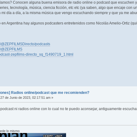
amos? Conocen alguna buena emisora de radio online o podcast que escuchen y
series, tecnología, música, ciencia ficción, etc etc (ya saben, algo que encaje con
en mi día a día, a la misma música que vengo escuchando siempre y que ya me abur
en Argentina hay algunos podcasters entretenidos como Nicolás Amelio-Ortiz (quié
m/@ZEPFILMSDirecto/podcasts
om/@ZEPFILMS
odcast-zepfilms-directo_sq_f1490719_1.html
nes] Radios online/podcast que me recomienden?
27 de Junio de 2023, 02:17:51 am »
podcast ni radios online con lo cual no te puedo aconsejar, antiguamente escucha
cede lo mismo