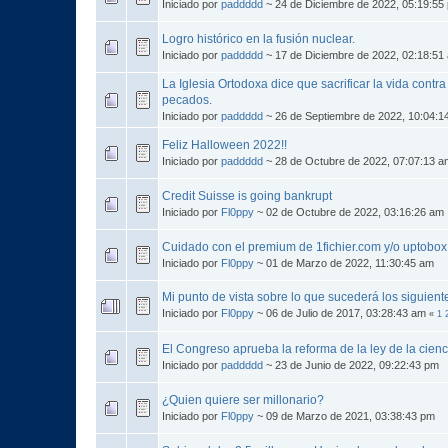
Iniciado por
paddddd
~ 24 de Diciembre de 2022, 05:19:55
Logro histórico en la fusión nuclear.
Iniciado por
paddddd
~ 17 de Diciembre de 2022, 02:18:51
La Iglesia Ortodoxa dice que sacrificar la vida contra
pecados.
Iniciado por
paddddd
~ 26 de Septiembre de 2022, 10:04:1
Feliz Halloween 2022!!
Iniciado por
paddddd
~ 28 de Octubre de 2022, 07:07:13 a
Credit Suisse is going bankrupt
Iniciado por
Fl0ppy
~ 02 de Octubre de 2022, 03:16:26 am
Cuidado con el premium de 1fichier.com y/o uptobox
Iniciado por
Fl0ppy
~ 01 de Marzo de 2022, 11:30:45 am
Mi punto de vista sobre lo que sucederá los siguien
Iniciado por
Fl0ppy
~ 06 de Julio de 2017, 03:28:43 am
«
1
El Congreso aprueba la reforma de la ley de la cienc
Iniciado por
paddddd
~ 23 de Junio de 2022, 09:22:43 pm
¿Quien quiere ser millonario?
Iniciado por
Fl0ppy
~ 09 de Marzo de 2021, 03:38:43 pm