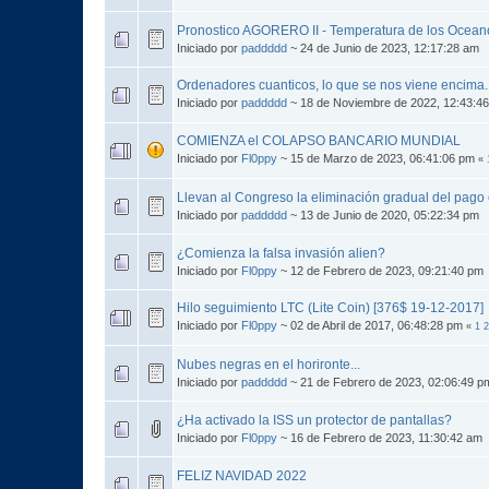
Pronostico AGORERO II - Temperatura de los Ocean
Iniciado por
paddddd
~ 24 de Junio de 2023, 12:17:28 am
Ordenadores cuanticos, lo que se nos viene encima.
Iniciado por
paddddd
~ 18 de Noviembre de 2022, 12:43:4
COMIENZA el COLAPSO BANCARIO MUNDIAL
Iniciado por
Fl0ppy
~ 15 de Marzo de 2023, 06:41:06 pm
«
Llevan al Congreso la eliminación gradual del pago 
Iniciado por
paddddd
~ 13 de Junio de 2020, 05:22:34 pm
¿Comienza la falsa invasión alien?
Iniciado por
Fl0ppy
~ 12 de Febrero de 2023, 09:21:40 pm
Hilo seguimiento LTC (Lite Coin) [376$ 19-12-2017]
Iniciado por
Fl0ppy
~ 02 de Abril de 2017, 06:48:28 pm
«
1
2
Nubes negras en el horironte...
Iniciado por
paddddd
~ 21 de Febrero de 2023, 02:06:49 p
¿Ha activado la ISS un protector de pantallas?
Iniciado por
Fl0ppy
~ 16 de Febrero de 2023, 11:30:42 am
FELIZ NAVIDAD 2022