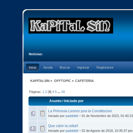
Noticias:
Inicio
Ayuda
Buscar
Ingresar
Registrarse
KAPITALSIN
»
OFFTOPIC
»
CAFETERIA
Páginas:
1
2
[
3
]
4
5
...
19
Asunto
/
Iniciado por
La Princesa Leonor jura la Constitucion.
Iniciado por
paddddd
~ 01 de Noviembre de 2023, 01:40:2
Que calor la ostia!!
Iniciado por
paddddd
~ 02 de Agosto de 2018, 10:35:37 p