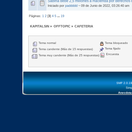
Sabina debe 2,5 millones a Hacienda por derechos d
Iniciado por
paddddd
~ 09 de Junio de 2022, 03:26:40 am
Páginas:
1
2
[
3
]
4
5
...
19
KAPITALSIN
»
OFFTOPIC
»
CAFETERIA
Tema normal
Tema bloqueado
Tema fijado
Tema candente (Más de 15 respuestas)
Encuesta
Tema muy candente (Más de 25 respuestas)
SMF 2.0.1
Simp
Anecdota