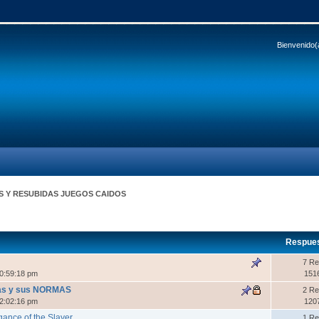
Bienvenido(
S Y RESUBIDAS JUEGOS CAIDOS
Respue
7 Re
0:59:18 pm
151
evas y sus NORMAS
2 Re
2:02:16 pm
120
ngance of the Slayer
1 Re