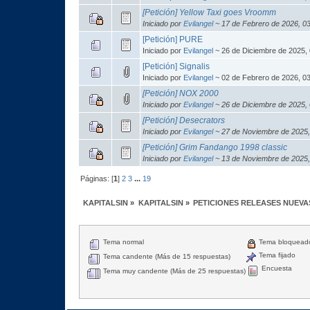
[Petición] Yellow Taxi goes Vroomm
Iniciado por
Evilangel
~ 17 de Febrero de 2026, 0
[Petición] PURE
Iniciado por
Evilangel
~ 26 de Diciembre de 2025,
[Petición] Signalis
Iniciado por
Evilangel
~ 02 de Febrero de 2026, 0
[Petición] NOX 2000
Iniciado por
Evilangel
~ 26 de Diciembre de 2025,
[Petición] Desecrators
Iniciado por
Evilangel
~ 27 de Noviembre de 2025,
[Petición] Grim Fandango 1998 classic
Iniciado por
Evilangel
~ 13 de Noviembre de 2025,
Páginas: [
1
]
2
3
...
19
KAPITALSIN
»
KAPITALSIN
»
PETICIONES RELEASES NUEVA
Tema normal
Tema bloquead
Tema fijado
Tema candente (Más de 15 respuestas)
Encuesta
Tema muy candente (Más de 25 respuestas)