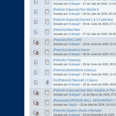
Iniciado por
Evilangel
~ 27 de Julio de 2026, 11:2
[Petición Especial] Two Worlds II
Iniciado por
Evilangel
~ 29 de Julio de 2026, 02:1
[Petición Especial] Sacred 1 & 2 Collection
Iniciado por
Evilangel
~ 20 de Junio de 2026, 07:1
[Petición] Mad Max
Iniciado por
Evilangel
~ 27 de Julio de 2026, 09:4
[Petición] ENCLAVE
Iniciado por
Evilangel
~ 24 de Junio de 2026, 11:1
[Petición] Herald of Havoc
Iniciado por
Evilangel
~ 08 de Junio de 2026, 07:1
[Petición] Trepang2
Iniciado por
Evilangel
~ 28 de Junio de 2026, 08:3
[Petición] BulletStorm (clasico)
Iniciado por
Evilangel
~ 27 de Junio de 2026, 11:3
Re:[Petición] Starcraft 1 Clásico
Iniciado por
Evilangel
~ 20 de Junio de 2026, 08:0
[Petición Especial] Star Wars Knights of The O
Iniciado por
Evilangel
~ 11 de Marzo de 2026, 07:
[Resubida] DRAGON BALL XENOVERSE 2 *M
Iniciado por
Sieg2x
~ 20 de Abril de 2026, 03:10:
[Petición] System shock 1 Remake
Iniciado por
Evilangel
~ 26 de Diciembre de 2025,