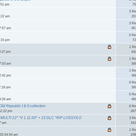
4:51 pm
75
3 Re
9:22 am
20
3 Re
7:57 am
45
0 Re
6:15 pm
72
1 Re
0:27 pm
64
1 Re
7:03 am
56
1 Re
2:42 pm
46
0 Re
7:18 pm
36
0 Re
9:26 am
46
ld Republic I & II collection
6 Re
52:22 pm
267
ULTI 12* *V 1.11.00* + 15 DLC *RiP LOSSY/LO
3 Re
57 am
341
1 Re
 05:54:54 am
239