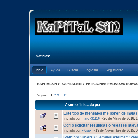
Noticias:
Inicio
Ayuda
Buscar
Ingresar
Registrarse
KAPITALSIN
»
KAPITALSIN
»
PETICIONES RELEASES NUEVA
Páginas: [
1
]
2
3
...
19
Asunto
/
Iniciado por
Este tipo de mensajes me ponen de malas
Iniciado por
marc731116
~ 26 de Mayo de 2016, 1
Como solicitar resubidas o releases nu
Iniciado por
Fl0ppy
~ 19 de Noviembre de 2015, 0
[Petición] Slayers X: Terminal Aftermath: Ve