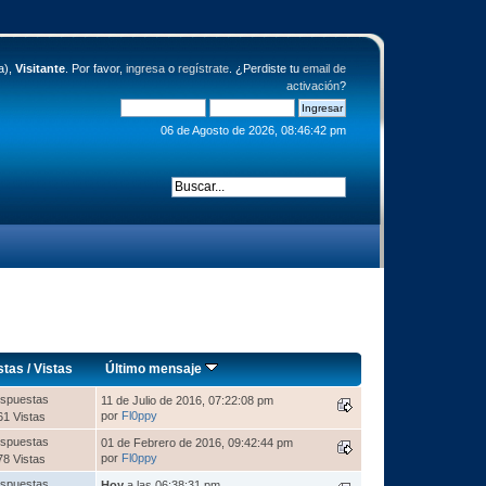
a),
Visitante
. Por favor,
ingresa
o
regístrate
. ¿Perdiste tu
email de
activación
?
06 de Agosto de 2026, 08:46:42 pm
stas
/
Vistas
Último mensaje
spuestas
11 de Julio de 2016, 07:22:08 pm
por
Fl0ppy
61 Vistas
spuestas
01 de Febrero de 2016, 09:42:44 pm
por
Fl0ppy
78 Vistas
spuestas
Hoy
a las 06:38:31 pm