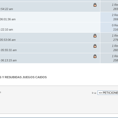
1 Re
3:54:22 am
283
2 Re
 06:01:36 am
269
0 Re
3:22:10 am
216
1 Re
 05:53:06 am
279
1 Re
 05:55:31 am
260
1 Re
 06:13:15 am
258
S Y RESUBIDAS JUEGOS CAIDOS
o
Ir a: