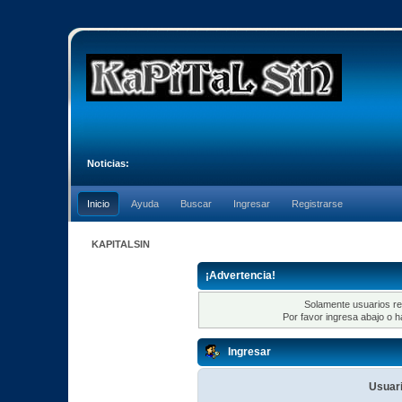
Noticias:
Inicio
Ayuda
Buscar
Ingresar
Registrarse
KAPITALSIN
¡Advertencia!
Solamente usuarios re
Por favor ingresa abajo o h
Ingresar
Usuari