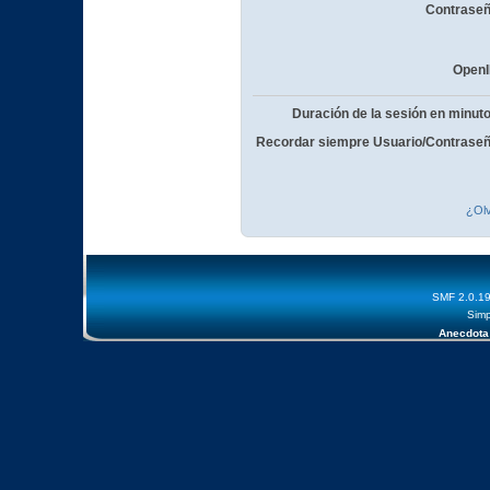
Contraseñ
OpenI
Duración de la sesión en minut
Recordar siempre Usuario/Contraseñ
¿Olv
SMF 2.0.1
Simp
Anecdota