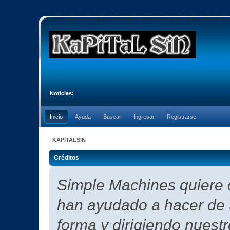
Noticias:
Inicio
Ayuda
Buscar
Ingresar
Registrarse
KAPITALSIN
Créditos
Simple Machines quiere d
han ayudado a hacer de 
forma y dirigiendo nuest