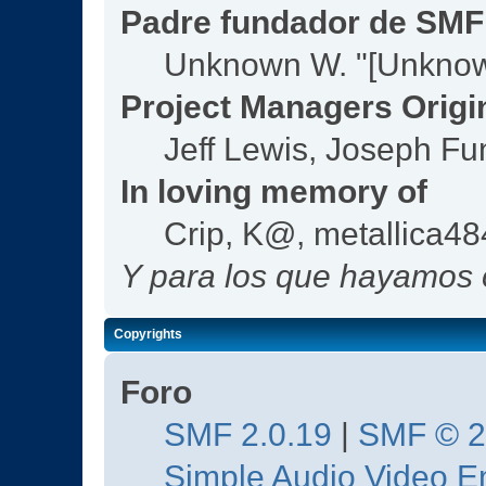
Padre fundador de SMF
Unknown W. "[Unknow
Project Managers Origi
Jeff Lewis, Joseph F
In loving memory of
Crip, K@, metallica4
Y para los que hayamos o
Copyrights
Foro
SMF 2.0.19
|
SMF © 
Simple Audio Video 