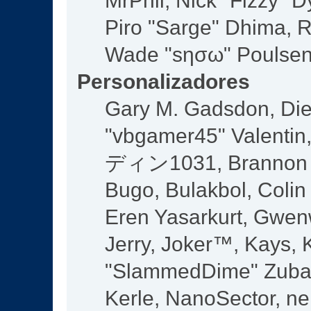
MrPhil, Nick "Fizzy" D
Piro "Sarge" Dhima, R
Wade "sησω" Poulsen,
Personalizadores
Gary M. Gadsdon, Die
"vbgamer45" Valentin,
ディン1031, Brannon "B
Bugo, Bulakbol, Colin
Eren Yasarkurt, Gwen
Jerry, Joker™, Kays, K
"SlammedDime" Zuba,
Kerle, NanoSector, ne