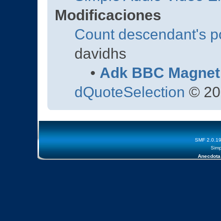
Modificaciones
Count descendant's p
davidhs
•
Adk BBC Magnet
dQuoteSelection
© 20
SMF 2.0.1
Simp
Anecdota