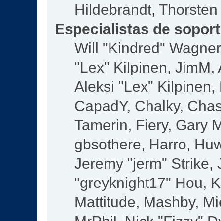
Hildebrandt, Thorsten
Especialistas de sopor
Will "Kindred" Wagner,
"Lex" Kilpinen, JimM, 
Aleksi "Lex" Kilpinen,
CapadY, Chalky, Chas
Tamerin, Fiery, Gary 
gbsothere, Harro, Huw
Jeremy "jerm" Strike,
"greyknight17" Hou, KG
Mattitude, Mashby, Mic