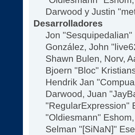
Darwood y Justin "me
Desarrolladores
Jon "Sesquipedalian" S
González, John "live
Shawn Bulen, Norv, Aa
Bjoern "Bloc" Kristia
Hendrik Jan "Compuar
Darwood, Juan "JayBa
"RegularExpression" 
"Oldiesmann" Eshom, M
Selman "[SiNaN]" Eser