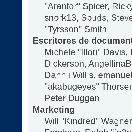
"Arantor" Spicer, Ric
snork13, Spuds, Steve
"Tyrsson" Smith
Escritores de documen
Michele "Illori" Davis
Dickerson, AngellinaBe
Dannii Willis, emanu
"akabugeyes" Thorsen,
Peter Duggan
Marketing
Will "Kindred" Wagne