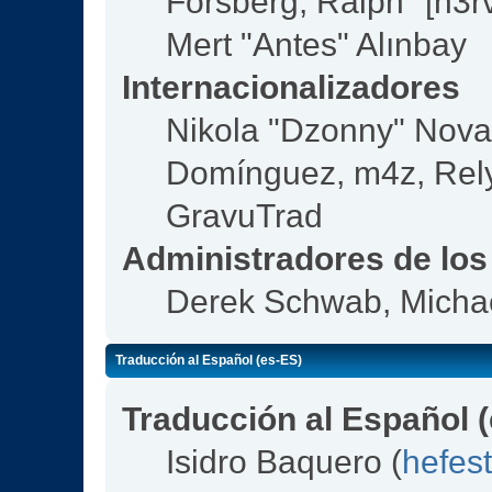
Forsberg, Ralph "[n3r
Mert "Antes" Alınbay
Internacionalizadores
Nikola "Dzonny" Nova
Domínguez, m4z, Rely
GravuTrad
Administradores de los
Derek Schwab, Michae
Traducción al Español (es-ES)
Traducción al Español 
Isidro Baquero (
hefes