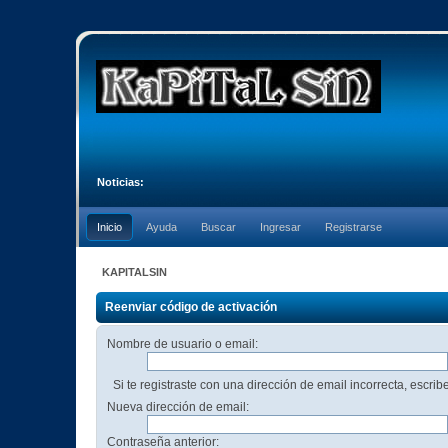
Noticias:
Inicio
Ayuda
Buscar
Ingresar
Registrarse
KAPITALSIN
Reenviar código de activación
Nombre de usuario o email:
Si te registraste con una dirección de email incorrecta, escri
Nueva dirección de email:
Contraseña anterior: