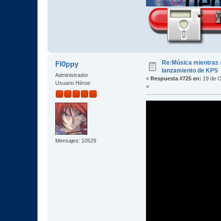
Re:Música mientras s
Fl0ppy
lanzamiento de KPS
Administrador
«
Respuesta #725 en:
19 de O
Usuario Héroe
»
Mensajes: 10529