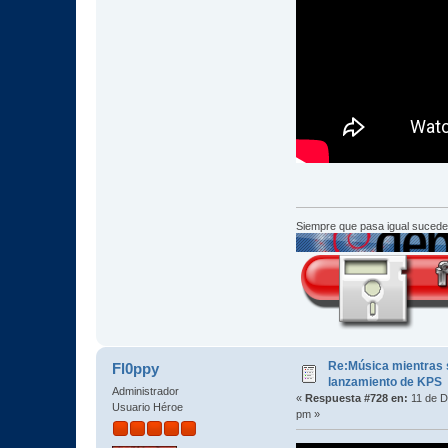
Siempre que pasa igual sucede
Re:Música mientras s
Fl0ppy
lanzamiento de KPS
Administrador
«
Respuesta #728 en:
11 de D
Usuario Héroe
pm »