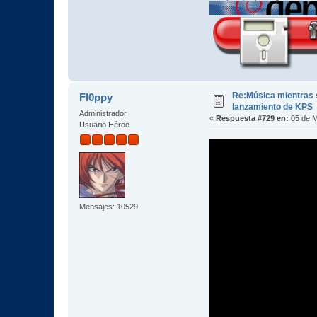
Re:Música mientras s
Fl0ppy
lanzamiento de KPS
Administrador
«
Respuesta #729 en:
05 de M
Usuario Héroe
Mensajes: 10529