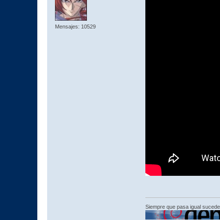
Mensajes: 10529
Siempre que pasa igual sucede