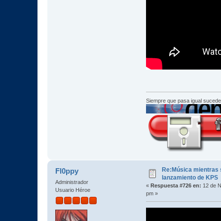
Siempre que pasa igual sucede
Re:Música mientras s
Fl0ppy
lanzamiento de KPS
Administrador
«
Respuesta #726 en:
12 de N
Usuario Héroe
pm »