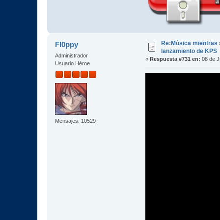
Re:Música mientras s
Fl0ppy
lanzamiento de KPS
Administrador
«
Respuesta #731 en:
08 de J
Usuario Héroe
Mensajes: 10529