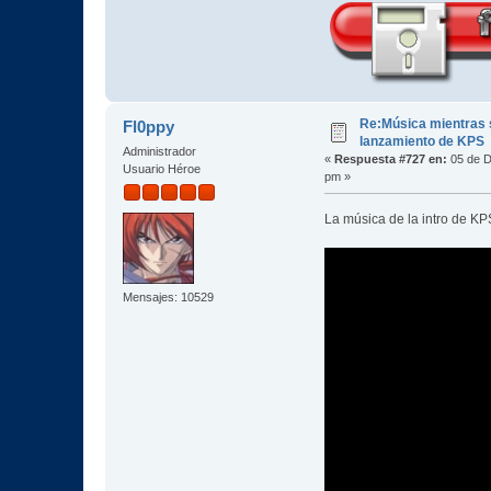
Re:Música mientras s
Fl0ppy
lanzamiento de KPS
Administrador
«
Respuesta #727 en:
05 de D
Usuario Héroe
pm »
La música de la intro de 
Mensajes: 10529