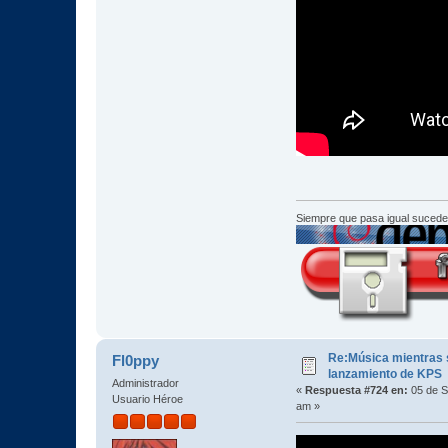
Siempre que pasa igual sucede
Re:Música mientras s
Fl0ppy
lanzamiento de KPS
Administrador
«
Respuesta #724 en:
05 de S
Usuario Héroe
am »