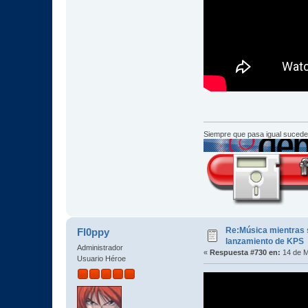
Siempre que pasa igual sucede
Re:Música mientras s
Fl0ppy
lanzamiento de KPS
Administrador
«
Respuesta #730 en:
14 de M
Usuario Héroe