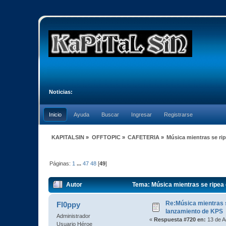
Noticias:
Inicio
Ayuda
Buscar
Ingresar
Registrarse
KAPITALSIN
»
OFFTOPIC
»
CAFETERIA
»
Música mientras se ri
Páginas:
1
...
47
48
[
49
]
Autor
Tema: Música mientras se ripea 
Re:Música mientras s
Fl0ppy
lanzamiento de KPS
Administrador
«
Respuesta #720 en:
13 de A
Usuario Héroe