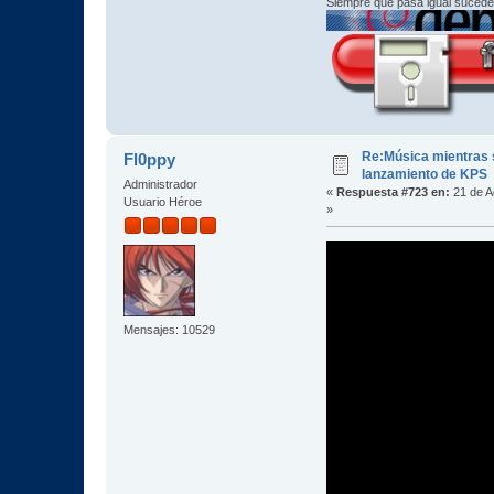
Siempre que pasa igual sucede
Re:Música mientras s
Fl0ppy
lanzamiento de KPS
Administrador
«
Respuesta #723 en:
21 de A
Usuario Héroe
»
Mensajes: 10529