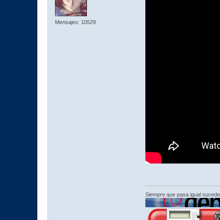
Mensajes: 10529
Siempre que pasa igual sucede