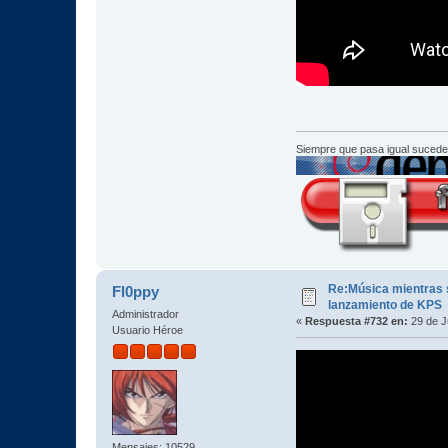
Siempre que pasa igual sucede
Re:Música mientras s
Fl0ppy
lanzamiento de KPS
Administrador
«
Respuesta #732 en:
29 de J
Usuario Héroe
Mensajes: 10529