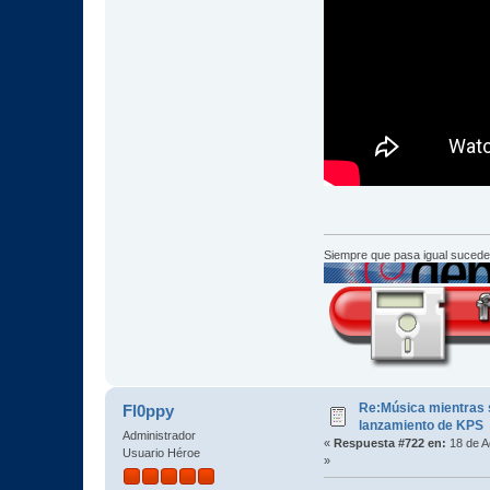
Siempre que pasa igual sucede
Re:Música mientras s
Fl0ppy
lanzamiento de KPS
Administrador
«
Respuesta #722 en:
18 de A
Usuario Héroe
»