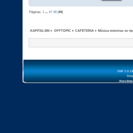
Páginas:
1
...
47
48
[
49
]
KAPITALSIN
»
OFFTOPIC
»
CAFETERIA
»
Música mientras se ri
SMF 2.0.1
Simp
Anecdota