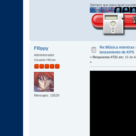
Siempre que pasa igual sucede
Re:Música mientras s
Fl0ppy
lanzamiento de KPS
Administrador
«
Respuesta #721 en:
16 de A
Usuario Héroe
»
Mensajes: 10529