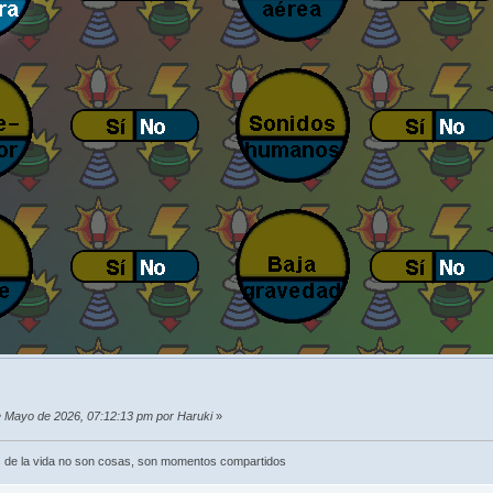
de Mayo de 2026, 07:12:13 pm por Haruki
»
 de la vida no son cosas, son momentos compartidos