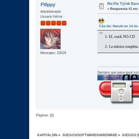
Re:Fix T@nk Rac
Fl0ppy
«
Respuesta #1 en:
Administrador
Usuario Héroe
Cita de: Haruki en 14 de
1- EL crack NO-CD
2- La música completa 
Mensajes: 10529
Siempre que pasa igual su
Páginas: [
1
]
KAPITALSIN
»
JUEGOS/SOFTWARE/HARDWARE
»
JUEGOS
(