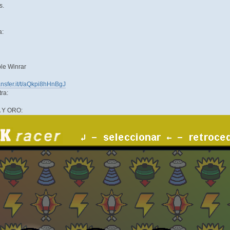
s.
a:
ble Winrar
ransfer.it/t/aQkpi8hHnBgJ
ra:
 Y ORO: