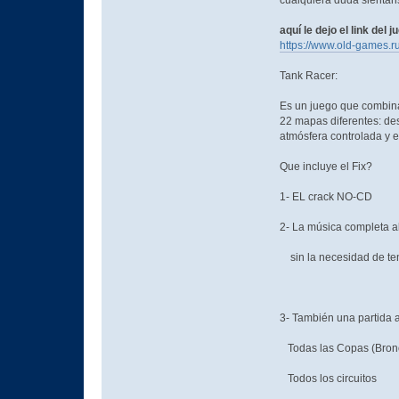
cualquiera duda siéntans
aquí le dejo el link del j
https://www.old-games.
Tank Racer:
Es un juego que combina 
22 mapas diferentes: de
atmósfera controlada y e
Que incluye el Fix?
1- EL crack NO-CD
2- La música completa a
sin la necesidad de te
3- También una partida
Todas las Copas (Bronce
Todos los circuitos