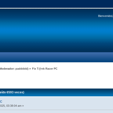
Bienvenido(
Moderador:
paddddd
) »
Fix T@nk Racer PC
eído 6593 veces)
PC
2025, 03:38:04 am »