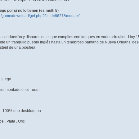
e libre de expresarlo en los comentarios
uego por si no lo tienen (es multi 5)
ru/game/download/get.php?fileid=8627&modal=1
conducción y disparos en el que compites con tanques en varios circuitos. Hay 15 
sde un tranquilo pueblo inglés hasta un tenebroso pantano de Nueva Orleans, desd
stéril de una biosfera
l juego
ner montado el cd-room
 al 100% que desbloquea:
 , Plata , Oro)