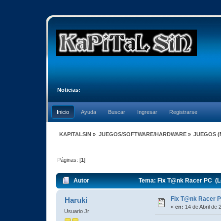
Noticias:
Inicio
Ayuda
Buscar
Ingresar
Registrarse
KAPITALSIN
»
JUEGOS/SOFTWARE/HARDWARE
»
JUEGOS
(
Páginas: [
1
]
Autor
Tema: Fix T@nk Racer PC (L
Fix T@nk Racer 
Haruki
«
en:
14 de Abril de 
Usuario Jr