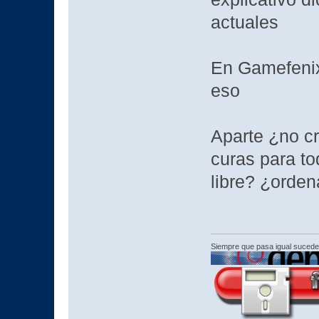
actuales
En Gamefenix
eso
Aparte ¿no c
curas para t
libre? ¿orde
Siempre que pasa igual sucede