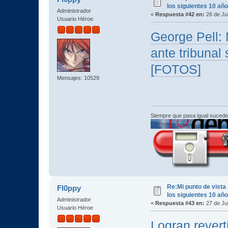
los siguientes 10 añ
Administrador
«
Respuesta #42 en:
26 de Jul
Usuario Héroe
George Pell:
ante tribunal
[FOTOS]
Mensajes: 10529
Siempre que pasa igual sucede
Re:Mi punto de vista
Fl0ppy
los siguientes 10 añ
Administrador
«
Respuesta #43 en:
27 de Jul
Usuario Héroe
Logran revert