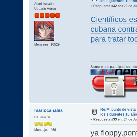
los siguientes 10 añ
Administrador
«
Respuesta #32 en:
22 de Jul
Usuario Héroe
Científicos 
cubana contr
para tratar t
Mensajes: 10529
Siempre que pasa igual sucede
Re:Mi punto de vista
mariocanales
los siguientes 10 añ
Usuario Sr.
«
Respuesta #33 en:
24 de Jul
Mensajes: 466
ya floppy,pon