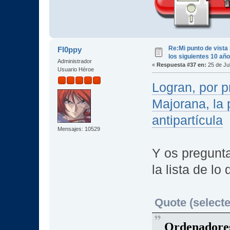
Re:Mi punto de vista
Fl0ppy
los siguientes 10 añ
Administrador
«
Respuesta #37 en:
25 de Jul
Usuario Héroe
Logran, por p
Majorana, la 
antipartícula
Mensajes: 10529
Y os pregunta
la lista de lo
Quote (selecte
Ordenadores