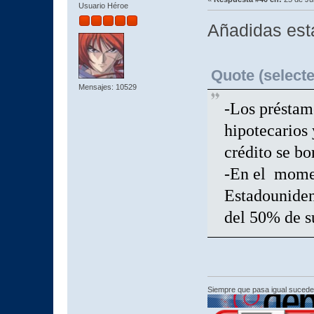
Usuario Héroe
Añadidas est
Quote (selecte
Mensajes: 10529
-Los préstamo
hipotecarios 
crédito se b
-En el momen
Estadouniden
del 50% de s
Siempre que pasa igual sucede