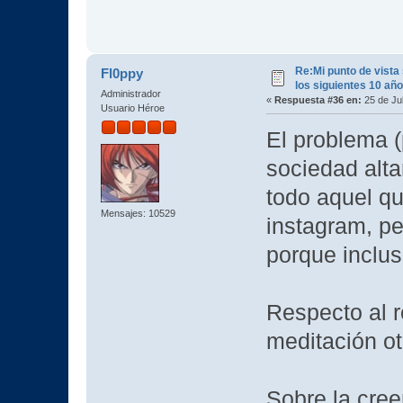
Re:Mi punto de vista
Fl0ppy
los siguientes 10 añ
Administrador
«
Respuesta #36 en:
25 de Jul
Usuario Héroe
El problema 
sociedad alt
todo aquel qu
Mensajes: 10529
instagram, p
porque incluso
Respecto al r
meditación otr
Sobre la cree