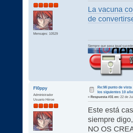
La vacuna co
de convertirs
Mensajes: 10529
Siempre que pasa igual sucede
Re:Mi punto de vista
Fl0ppy
los siguientes 10 añ
Administrador
«
Respuesta #31 en:
22 de Jul
Usuario Héroe
Este está cas
siempre digo,
NO OS CREAI