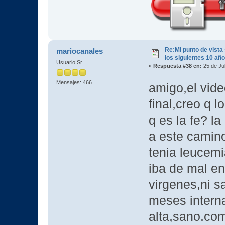
Re:Mi punto de vista
mariocanales
los siguientes 10 añ
Usuario Sr.
«
Respuesta #38 en:
25 de Jul
Mensajes: 466
amigo,el vide
final,creo q l
q es la fe? l
a este camin
tenia leucemi
iba de mal en
virgenes,ni s
meses interna
alta,sano.co