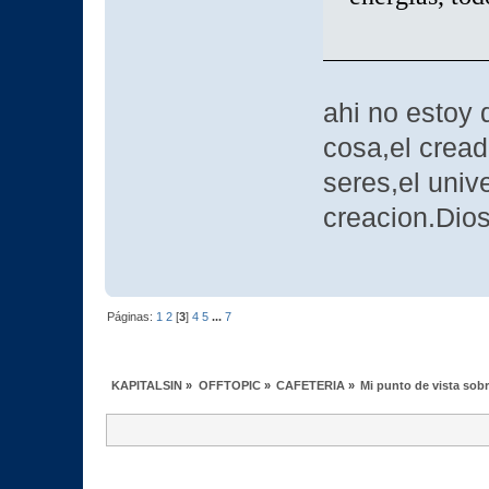
ahi no estoy 
cosa,el cread
seres,el univ
creacion.Dios
Páginas:
1
2
[
3
]
4
5
...
7
KAPITALSIN
»
OFFTOPIC
»
CAFETERIA
»
Mi punto de vista sob