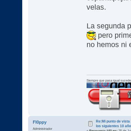
velas.
La segunda p
pero prim
no hemos ni
Siempre que pasa igual sucede
Re:Mi punto de vista
Fl0ppy
los siguientes 10 añ
Administrador
«
Respuesta #40 en:
25 de Jul