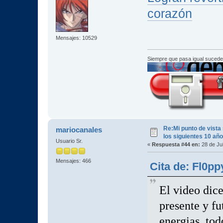
corazón
Mensajes: 10529
Siempre que pasa igual sucede
Re:Mi punto de vista
mariocanales
los siguientes 10 añ
Usuario Sr.
«
Respuesta #44 en:
28 de Jul
Mensajes: 466
Cita de: Fl0pp
El video dice
presente y fu
energias, tod