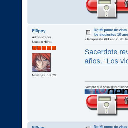
Re:Mi punto de vista
Fl0ppy
los siguientes 10 añ
Administrador
«
Respuesta #41 en:
25 de Jul
Usuario Héroe
Sacerdote rev
años. “Los v
Mensajes: 10529
Siempre que pasa igual sucede
Re:Mi punto de vista
Fl0ppy