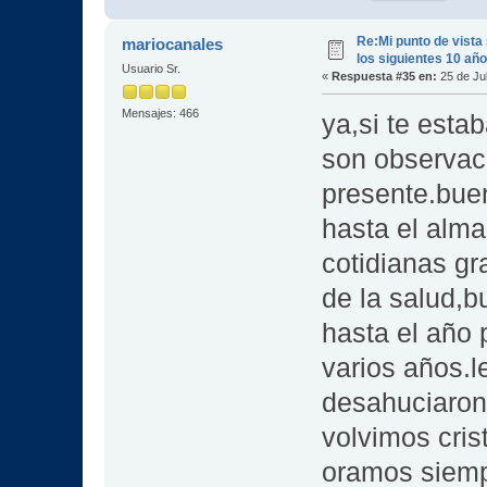
Re:Mi punto de vista
mariocanales
los siguientes 10 añ
Usuario Sr.
«
Respuesta #35 en:
25 de Jul
Mensajes: 466
ya,si te esta
son observac
presente.buen
hasta el alma
cotidianas gra
de la salud,
hasta el año
varios años.l
desahuciaron
volvimos cris
oramos siemp