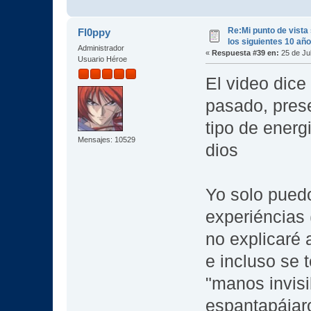
Re:Mi punto de vista
Fl0ppy
los siguientes 10 añ
Administrador
«
Respuesta #39 en:
25 de Jul
Usuario Héroe
El video dice 
pasado, prese
tipo de energ
Mensajes: 10529
dios
Yo solo puedo
experiéncias 
no explicaré 
e incluso se 
"manos invisi
espantapájar