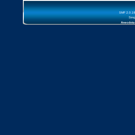
SMF 2.0.1
Simp
Anecdota