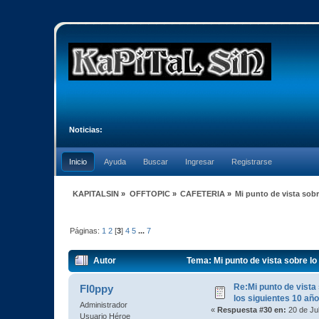
Noticias:
Inicio
Ayuda
Buscar
Ingresar
Registrarse
KAPITALSIN
»
OFFTOPIC
»
CAFETERIA
»
Mi punto de vista sob
Páginas:
1
2
[
3
]
4
5
...
7
Autor
Tema: Mi punto de vista sobre l
Re:Mi punto de vista
Fl0ppy
los siguientes 10 añ
Administrador
«
Respuesta #30 en:
20 de Jul
Usuario Héroe