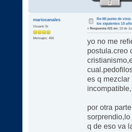
Re:Mi punto de vista
mariocanales
los siguientes 10 añ
Usuario Sr.
«
Respuesta #21 en:
19 de Jul
Mensajes: 466
yo no me refi
postula.creo 
cristianismo,
cual.pedofilos
es q mezclar 
incompatible,
por otra part
sorprendio,lo 
q de eso va la