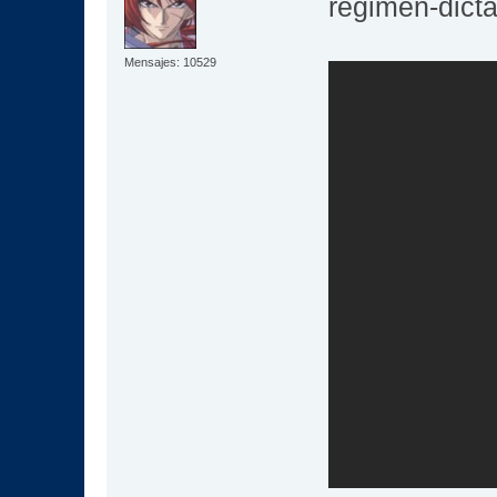
reǵimen-dicta
Mensajes: 10529