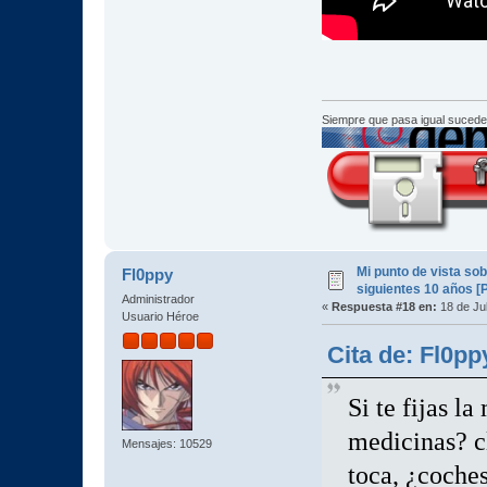
Siempre que pasa igual sucede
Mi punto de vista so
Fl0ppy
siguientes 10 años [
Administrador
«
Respuesta #18 en:
18 de Jul
Usuario Héroe
Cita de: Fl0pp
Si te fijas l
medicinas? c
Mensajes: 10529
toca, ¿coche