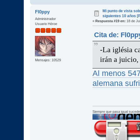
Mi punto de vista so
Fl0ppy
siguientes 10 años [
Administrador
«
Respuesta #19 en:
18 de Jul
Usuario Héroe
Cita de: Fl0pp
-La iglésia c
irán a juicio
Mensajes: 10529
Al menos 547 
alemana sufr
Siempre que pasa igual sucede