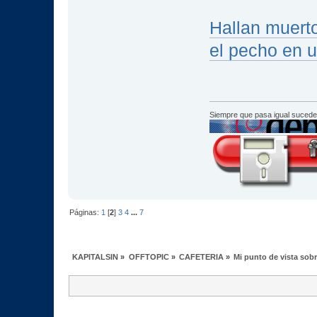
Hallan muerto
el pecho en u
Siempre que pasa igual sucede
Páginas:
1
[
2
]
3
4
...
7
KAPITALSIN
»
OFFTOPIC
»
CAFETERIA
»
Mi punto de vista sob