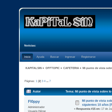
Noticias:
Inicio
Ayuda
Buscar
Ingresar
Registrarse
KAPITALSIN
»
OFFTOPIC
»
CAFETERIA
»
Mi punto de vista sob
Páginas:
1
[
2
]
3
4
...
7
Autor
Tema: Mi punto de vista sobre l
Mi punto de vista so
Fl0ppy
siguientes 10 años [
Administrador
«
Respuesta #15 en:
17 de Jul
Usuario Héroe