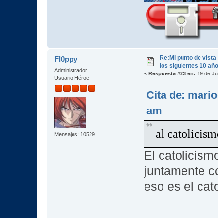
Re:Mi punto de vista
Fl0ppy
los siguientes 10 añ
Administrador
«
Respuesta #23 en:
19 de Jul
Usuario Héroe
Cita de: mario
am
al catolicism
Mensajes: 10529
El catolicis
juntamente co
eso es el cat