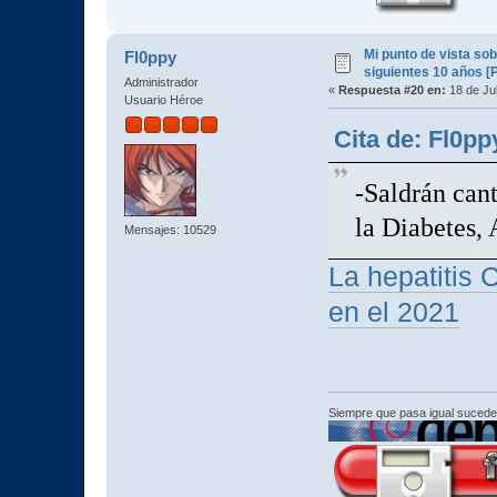
Mi punto de vista so
Fl0ppy
siguientes 10 años [
Administrador
«
Respuesta #20 en:
18 de Jul
Usuario Héroe
Cita de: Fl0pp
-Saldrán can
la Diabetes,
Mensajes: 10529
La hepatitis 
en el 2021
Siempre que pasa igual sucede