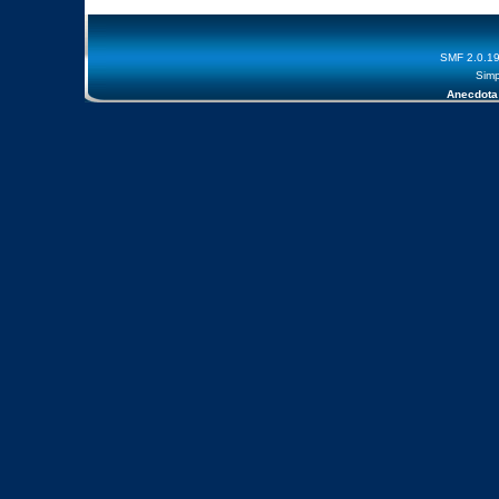
SMF 2.0.1
Simp
Anecdota