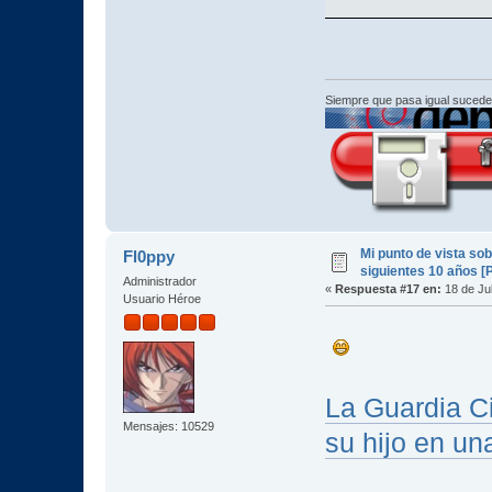
Siempre que pasa igual sucede
Mi punto de vista so
Fl0ppy
siguientes 10 años [
Administrador
«
Respuesta #17 en:
18 de Jul
Usuario Héroe
La Guardia Ci
Mensajes: 10529
su hijo en un