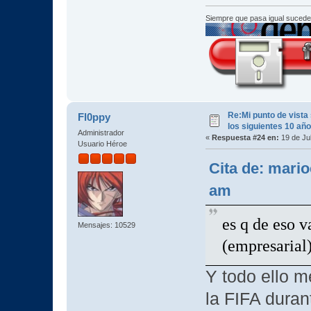
Siempre que pasa igual sucede
Re:Mi punto de vista
Fl0ppy
los siguientes 10 añ
Administrador
«
Respuesta #24 en:
19 de Jul
Usuario Héroe
Cita de: mario
am
es q de eso v
Mensajes: 10529
(empresarial)
Y todo ello 
la FIFA duran