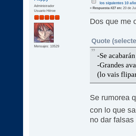
los siguientes 10 añ
Administrador
«
Respuesta #27 en:
20 de Jul
Usuario Héroe
Dos que me o
Quote (selecte
Mensajes: 10529
-Se acabarán
-Grandes ava
(lo vais flipa
Se rumorea q
con lo que s
no dar falsas