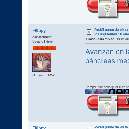
Re:Mi punto de vista
Fl0ppy
los siguientes 10 añ
Administrador
«
Respuesta #26 en:
19 de Jul
Usuario Héroe
Avanzan en l
páncreas med
Mensajes: 10529
Siempre que pasa igual sucede
Re:Mi punto de vista
Fl0ppy