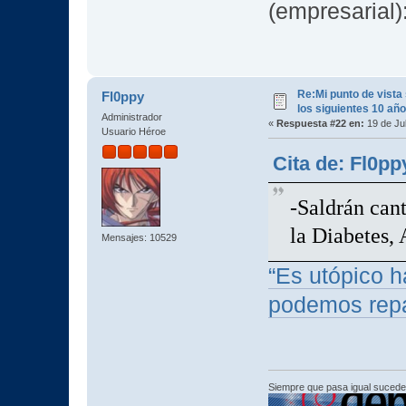
(empresarial):
Re:Mi punto de vista
Fl0ppy
los siguientes 10 añ
Administrador
«
Respuesta #22 en:
19 de Jul
Usuario Héroe
Cita de: Fl0pp
-Saldrán can
la Diabetes,
Mensajes: 10529
“Es utópico h
podemos repa
Siempre que pasa igual sucede