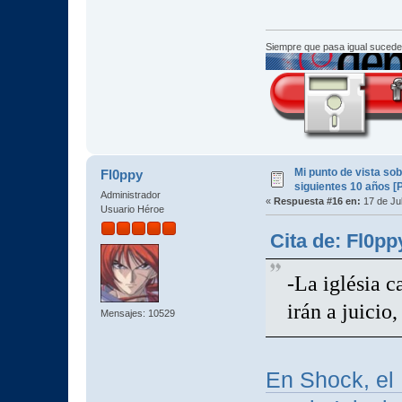
Siempre que pasa igual sucede
Mi punto de vista so
Fl0ppy
siguientes 10 años [
Administrador
«
Respuesta #16 en:
17 de Jul
Usuario Héroe
Cita de: Fl0pp
-La iglésia c
irán a juicio
Mensajes: 10529
En Shock, el