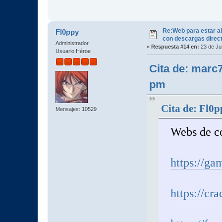
Re:Web para estar al
Fl0ppy
con descargas direc
Administrador
«
Respuesta #14 en:
23 de Ju
Usuario Héroe
Cita de: marc7
pm
Cita de: Fl0p
Mensajes: 10529
Webs de c
https://ga
https://cra