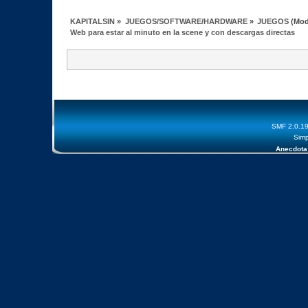
KAPITALSIN
»
JUEGOS/SOFTWARE/HARDWARE
»
JUEGOS
(Mod
Web para estar al minuto en la scene y con descargas directas
SMF 2.0.1
Simp
Anecdota