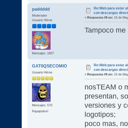
Re:Web para estar al
paddddd
con descargas direc
Moderador
«
Respuesta #8 en:
15 de May
Usuario Héroe
Tampoco me 
Mensajes: 1807
Re:Web para estar al
GAT0QSECOMIO
con descargas direc
Usuario Héroe
«
Respuesta #9 en:
15 de May
nosTEAM o m
presentan, so
versiones y c
Mensajes: 570
Rapapobre!
logotipos;
poco mas, no 