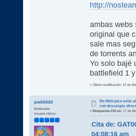
http://noste
ambas webs s
original que c
sale mas seg
de torrents a
Yo solo bajé 
battlefield 1
«
Última modificación: 15 de
Re:Web para estar al
paddddd
con descargas direc
Moderador
«
Respuesta #10 en:
17 de Ma
Usuario Héroe
Cita de: GAT
04:08:16 am