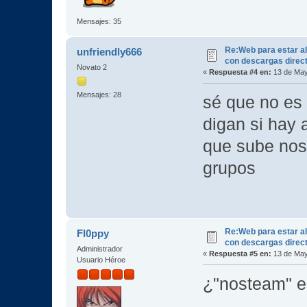
Mensajes: 35
Re:Web para estar al
unfriendly666
con descargas direc
Novato 2
«
Respuesta #4 en:
13 de May
Mensajes: 28
sé que no es 
digan si hay 
que sube nos
grupos
Re:Web para estar al
Fl0ppy
con descargas direc
Administrador
«
Respuesta #5 en:
13 de May
Usuario Héroe
¿"nosteam" e