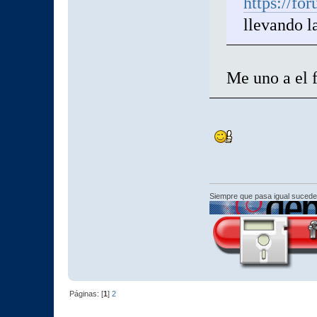
https://fo
llevando l
Me uno a el
Siempre que pasa igual sucede
Páginas: [
1
]
2