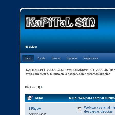
Noticias:
Inicio
Ayuda
Buscar
Ingresar
Registrarse
KAPITALSIN
»
JUEGOS/SOFTWARE/HARDWARE
»
JUEGOS
(Mod
Web para estar al minuto en la scene y con descargas directas
Páginas: [
1
]
2
Autor
Tema: Web para estar al minuto
Web para estar al mi
Fl0ppy
descargas directas
Administrador