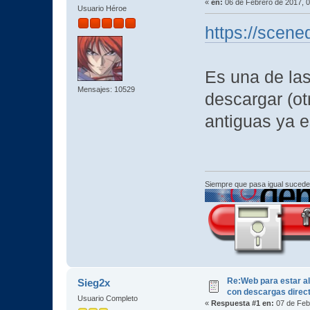
«
en:
06 de Febrero de 2017, 0
Usuario Héroe
https://sce
Es una de la
Mensajes: 10529
descargar (ot
antiguas ya es
Siempre que pasa igual sucede
Re:Web para estar al
Sieg2x
con descargas direc
Usuario Completo
«
Respuesta #1 en:
07 de Feb