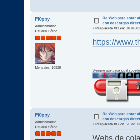
Re:Web para estar al
Fl0ppy
con descargas direc
Administrador
«
Respuesta #11 en:
16 de Abr
Usuario Héroe
https://www.
Mensajes: 10529
Siempre que pasa igual sucede
Re:Web para estar al
Fl0ppy
con descargas direc
Administrador
«
Respuesta #12 en:
20 de Jun
Usuario Héroe
Webs de col