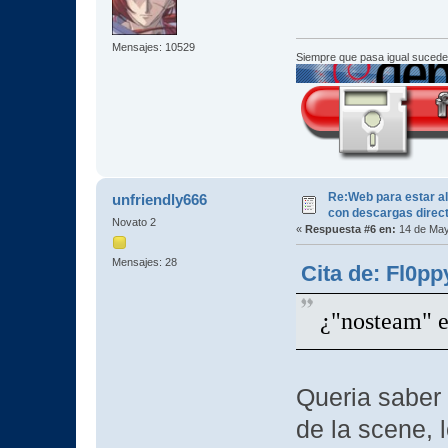
Mensajes: 10529
Siempre que pasa igual sucede
Re:Web para estar al
unfriendly666
con descargas direc
Novato 2
«
Respuesta #6 en:
14 de May
Mensajes: 28
Cita de: Fl0p
¿"nosteam" e
Queria saber 
de la scene,