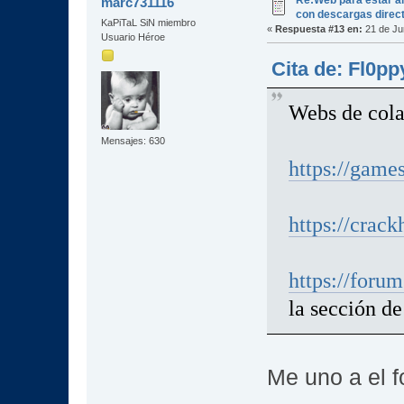
marc731116
con descargas direc
KaPiTaL SiN miembro
«
Respuesta #13 en:
21 de Ju
Usuario Héroe
Cita de: Fl0pp
Webs de col
Mensajes: 630
https://game
https://crack
https://foru
la sección d
Me uno a el