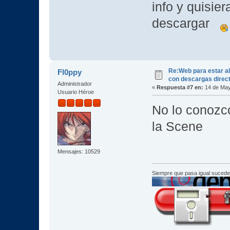
info y quisie
descargar
Re:Web para estar al
Fl0ppy
con descargas direc
Administrador
«
Respuesta #7 en:
14 de May
Usuario Héroe
No lo conozc
la Scene
Mensajes: 10529
Siempre que pasa igual sucede