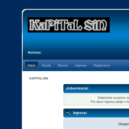
Noticias:
Inicio
Ayuda
Buscar
Ingresar
Registrarse
KAPITALSIN
¡Advertencia!
Solamente usuarios re
Por favor ingresa abajo o h
Ingresar
Usuari