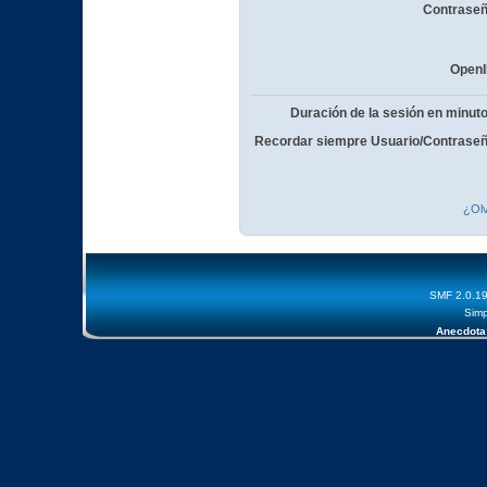
Contraseñ
OpenI
Duración de la sesión en minut
Recordar siempre Usuario/Contraseñ
¿Olv
SMF 2.0.1
Simp
Anecdota