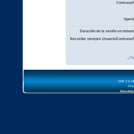
Contraseñ
OpenI
Duración de la sesión en minut
Recordar siempre Usuario/Contraseñ
¿Olv
SMF 2.0.1
Simp
Anecdota