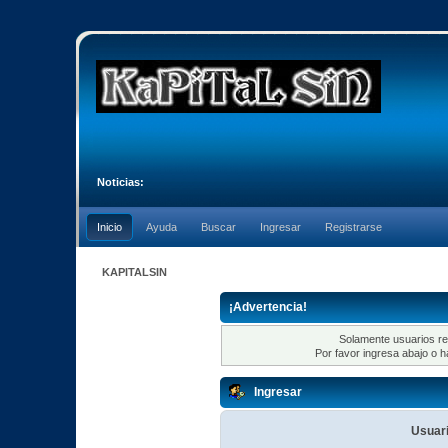
Noticias:
Inicio
Ayuda
Buscar
Ingresar
Registrarse
KAPITALSIN
¡Advertencia!
Solamente usuarios re
Por favor ingresa abajo o h
Ingresar
Usuari