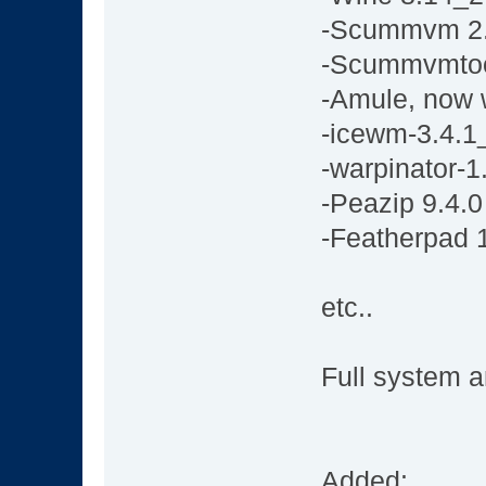
-Scummvm 2.
-Scummvmtoo
-Amule, now 
-icewm-3.4.1
-warpinator-1
-Peazip 9.4.0
-Featherpad 1
etc..
Full system 
Added: