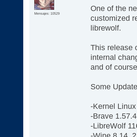
One of the new
Mensajes: 10529
customized re
librewolf.
This release 
internal cha
and of cour
Some Update
-Kernel Linux
-Brave 1.57.
-LibreWolf 11
-Wine 8.14_2