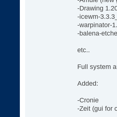
-Drawing 1.20
-icewm-3.3.3
-warpinator-
-balena-etche
etc..
Full system 
Added:
-Cronie
-Zeit (gui for 