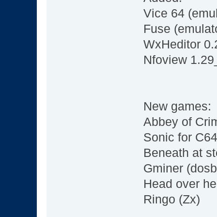
Vice 64 (emu
Fuse (emulat
WxHeditor 0.
Nfoview 1.29_1
New games:
Abbey of Cri
Sonic for C64
Beneath at s
Gminer (dosb
Head over he
Ringo (Zx)