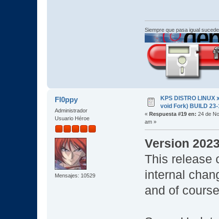
Siempre que pasa igual sucede
KPS DISTRO LINUX x
Fl0ppy
void Fork) BUILD 23
Administrador
«
Respuesta #19 en:
24 de No
Usuario Héroe
am »
Version 202
This release 
internal cha
Mensajes: 10529
and of cour