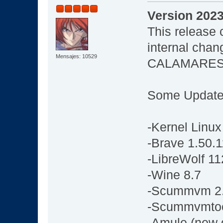
Version 202
This release 
internal cha
Mensajes: 10529
CALAMARES 
Some Update
-Kernel Linux
-Brave 1.50.
-LibreWolf 11
-Wine 8.7
-Scummvm 2
-Scummvmtoo
-Amule (new g