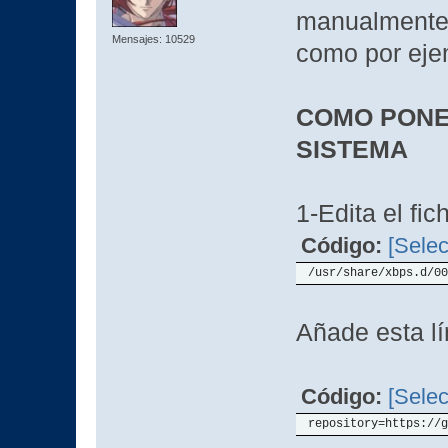
manualmente 
Mensajes: 10529
como por eje
COMO PONE
SISTEMA
1-Edita el fi
Código:
[Selec
/usr/share/xbps.d/00
Añade esta lín
Código:
[Selec
repository=https://g