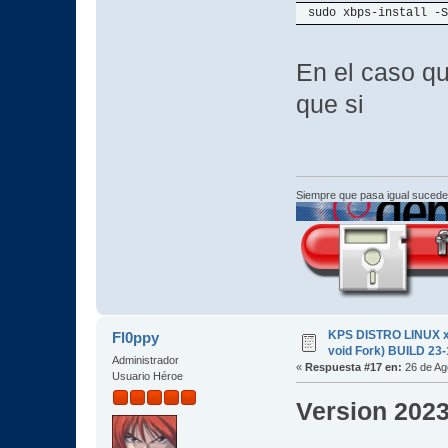
sudo xbps-install -S
En el caso qu
que si
Siempre que pasa igual sucede
KPS DISTRO LINUX x
Fl0ppy
void Fork) BUILD 23
Administrador
«
Respuesta #17 en:
26 de Ag
Usuario Héroe
Version 202