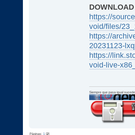
DOWNLOAD
https://source
void/files/23
https://archiv
20231123-lxq
https://link.
void-live-x86
Siempre que pasa igual sucede
Páginas:
1
[
2
]