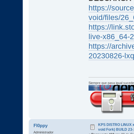
https://source
void/files/26
https://link.
live-x86_64-2
https://archi
20230826-lxq
Siempre que pasa igual sucede
KPS DISTRO LINUX x
Fl0ppy
void Fork) BUILD 23
Administrador