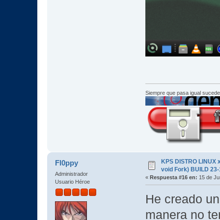
Siempre que pasa igual sucede
KPS DISTRO LINUX x
Fl0ppy
void Fork) BUILD 23
Administrador
«
Respuesta #16 en:
15 de Ju
Usuario Héroe
He creado un 
manera no ten