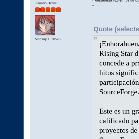
«
Respuesta #18 en:
09 de Oc
Usuario Héroe
»
Quote (selecte
Mensajes: 10529
¡Enhorabuena
Rising Star d
concede a pr
hitos signifi
participación
SourceForge
Este es un gr
calificado p
proyectos de