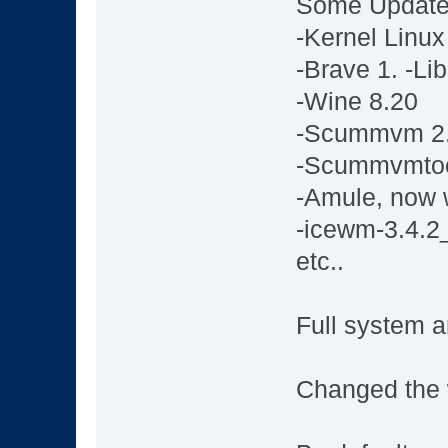
Some Update
-Kernel Linux
-Brave 1. -Li
-Wine 8.20
-Scummvm 2.
-Scummvmtoo
-Amule, now 
-icewm-3.4.2
etc..
Full system 
Changed the 