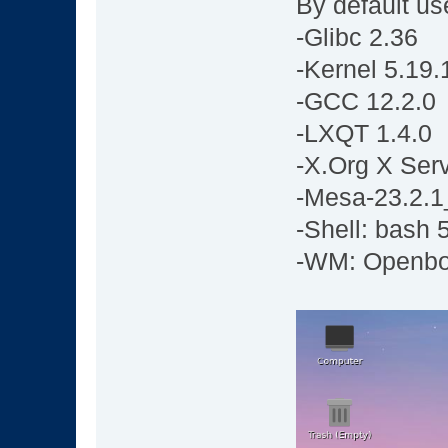
By default us
-Glibc 2.36
-Kernel 5.19.
-GCC 12.2.0
-LXQT 1.4.0
-X.Org X Ser
-Mesa-23.2.1
-Shell: bash 
-WM: Openb