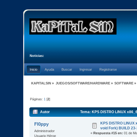
Noticias:
Inicio
Ayuda
Buscar
Ingresar
Registrarse
KAPITALSIN
»
JUEGOS/SOFTWARE/HARDWARE
»
SOFTWARE
»
Páginas:
1
[
2
]
Autor
Tema: KPS DISTRO LINUX x86_64 
KPS DISTRO LINUX x
Fl0ppy
void Fork) BUILD 23
Administrador
«
Respuesta #15 en:
01 de Ma
Usuario Héroe