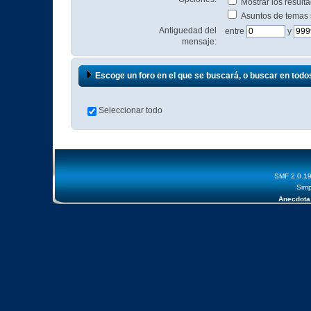
Mostrar los resul
Asuntos de temas
Antiguedad del
entre
y
mensaje:
Escoge un foro en el que se buscará, o buscar en todo
Seleccionar todo
SMF 2.0.1
Simp
Anecdota