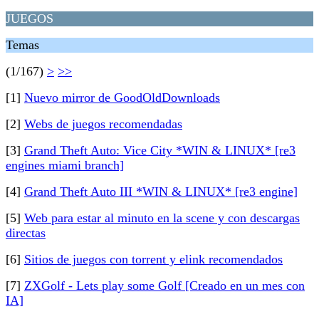
JUEGOS
Temas
(1/167)
>
>>
[1]
Nuevo mirror de GoodOldDownloads
[2]
Webs de juegos recomendadas
[3]
Grand Theft Auto: Vice City *WIN & LINUX* [re3
engines miami branch]
[4]
Grand Theft Auto III *WIN & LINUX* [re3 engine]
[5]
Web para estar al minuto en la scene y con descargas
directas
[6]
Sitios de juegos con torrent y elink recomendados
[7]
ZXGolf - Lets play some Golf [Creado en un mes con
IA]