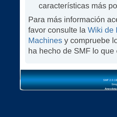
características más p
Para más información ac
favor consulte la
Wiki de
Machines
y compruebe l
ha hecho de SMF lo que 
SMF 2.0.1
Simp
Anecdota