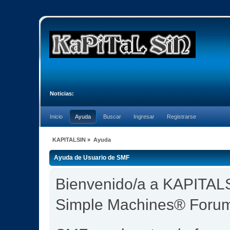
Noticias:
Inicio
Ayuda
Buscar
Ingresar
Registrarse
KAPITALSIN
»
Ayuda
Ayuda de Usuario de SMF
Bienvenido/a a KAPITALS
Simple Machines® Foru