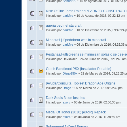
Iniciado por
Bender B.
~ 15 de Agosto de 2017, 01:55:53 
Rise.Of.The.Tomb.Raider.READNFO-CONSPIR4CY m
Iniciado por
darkfire
~ 10 de Agosto de 2016, 02:22:12 pm
queria pedir el starcraft
Iniciado por
darkfire
~ 10 de Diciembre de 2015, 09:43:24 
Minecraft | If pedobear was in minecraft
Iniciado por
darkfire
~ 06 de Diciembre de 2016, 04:15:38 
Pestañas/Fullscreens se minimizan solas o se des-s
Iniciado por Devsaider ~ 26 de Junio de 2016, 09:11:45 am
Crash Bandicoot PSX [Instalador Portable]
Iniciado por
Diego250x
~ 29 de Marzo de 2024, 09:23:25 
[Ayuda/Consulta] Toolset Dragon Age Origins
Iniciado por
Drago
~ 05 de Marzo de 2017, 09:53:32 pm
Dark Souls 3 con los pies
Iniciado por
exorc
~ 08 de Junio de 2016, 02:00:38 pm
Medal Of Honor (2010) [eXorc] Repack
Iniciado por
exorc
~ 08 de Junio de 2016, 11:39:40 am
Submerged [eXorc] Repack