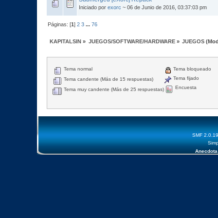
Iniciado por
exorc
~ 06 de Junio de 2016, 03:37:03 pm
Páginas: [
1
]
2
3
...
76
KAPITALSIN
»
JUEGOS/SOFTWARE/HARDWARE
»
JUEGOS
(Mod
Tema normal
Tema bloqueado
Tema fijado
Tema candente (Más de 15 respuestas)
Encuesta
Tema muy candente (Más de 25 respuestas)
SMF 2.0.1
Simp
Anecdota