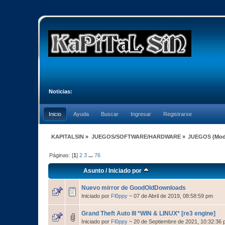
Noticias:
Inicio
Ayuda
Buscar
Ingresar
Registrarse
KAPITALSIN
»
JUEGOS/SOFTWARE/HARDWARE
»
JUEGOS
(Mod
Páginas: [
1
]
2
3
...
76
Asunto
/
Iniciado por
Nuevo mirror de GoodOldDownloads
Iniciado por
Fl0ppy
~ 07 de Abril de 2019, 08:58:59 pm
Grand Theft Auto III *WIN & LINUX* [re3 engine]
Iniciado por
Fl0ppy
~ 20 de Septiembre de 2021, 10:32:36