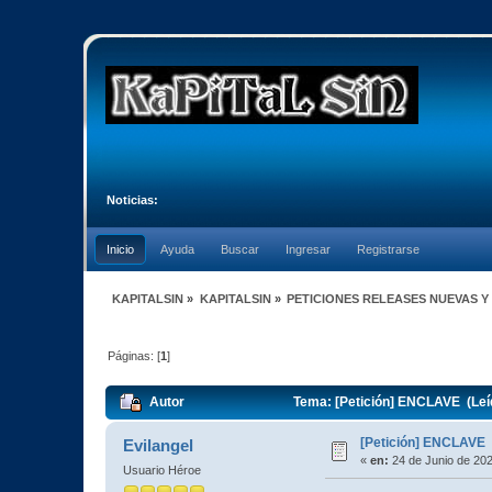
Noticias:
Inicio
Ayuda
Buscar
Ingresar
Registrarse
KAPITALSIN
»
KAPITALSIN
»
PETICIONES RELEASES NUEVAS Y
Páginas: [
1
]
Autor
Tema: [Petición] ENCLAVE (Leí
[Petición] ENCLAVE
Evilangel
«
en:
24 de Junio de 202
Usuario Héroe