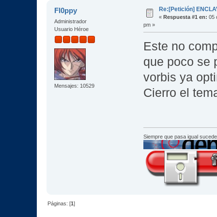
Re:[Petición] ENCL
Fl0ppy
«
Respuesta #1 en:
05 d
Administrador
pm »
Usuario Héroe
Este no comp
que poco se 
vorbis ya opt
Mensajes: 10529
Cierro el te
Siempre que pasa igual sucede
Páginas: [
1
]