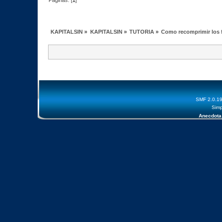
Páginas: [
1
]
KAPITALSIN
»
KAPITALSIN
»
TUTORIA
»
Como recomprimir los f
SMF 2.0.1
Simp
Anecdota