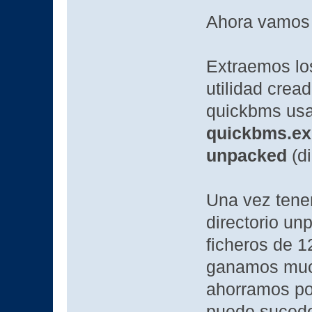
Ahora vamos
Extraemos lo
utilidad crea
quickbms usa
quickbms.ex
unpacked
(di
Una vez tenem
directorio un
ficheros de 
ganamos much
ahorramos pos
puede sucede