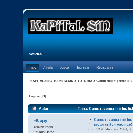
Noticias:
Inicio
Ayuda
Buscar
Ingresar
Registrarse
KAPITALSIN
»
KAPITALSIN
»
TUTORIA
»
Como recomprimir los f
Páginas: [
1
]
Autor
Tema: Como recomprimir los fich
Como recomprimir los f
Fl0ppy
motor unity (resource)
Administrador
«
en:
23 de Marzo de 2026, 08
Usuario Héroe