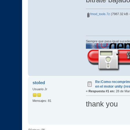
fmod_tools.7z
(7987.32 kB -
Siempre que pasa igual sucede
Re:Como recomprimir
stoled
en el motor unity (re
Usuario Jr
«
Respuesta #1 en:
28 de Mar
Mensajes: 81
thank you