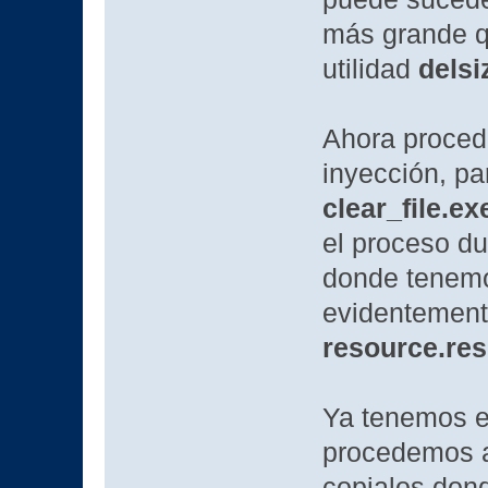
más grande qu
utilidad
delsi
Ahora procede
inyección, pa
clear_file.ex
el proceso d
donde tenemos
evidentement
resource.re
Ya tenemos el
procedemos a 
copialos dond