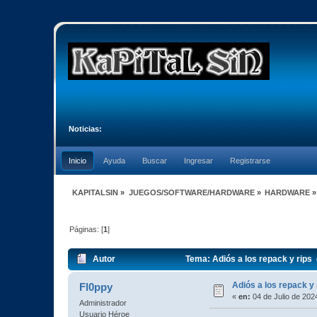
Noticias:
Inicio
Ayuda
Buscar
Ingresar
Registrarse
KAPITALSIN
»
JUEGOS/SOFTWARE/HARDWARE
»
HARDWARE
»
Páginas: [
1
]
Autor
Tema: Adiós a los repack y rips
Adiós a los repack y 
Fl0ppy
«
en:
04 de Julio de 202
Administrador
Usuario Héroe