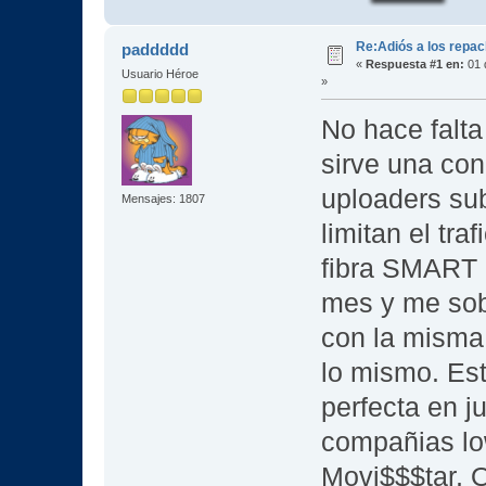
Re:Adiós a los repac
paddddd
«
Respuesta #1 en:
01 
Usuario Héroe
»
No hace falta
sirve una con
uploaders sub
Mensajes: 1807
limitan el tra
fibra SMART 
mes y me sob
con la misma
lo mismo. Est
perfecta en j
compañias lo
Movi$$$tar, O