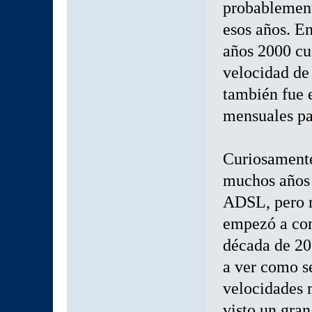
probablemente
esos años. E
años 2000 cu
velocidad de
también fue e
mensuales par
Curiosamente,
muchos años e
ADSL, pero n
empezó a com
década de 20
a ver como s
velocidades
visto un gran