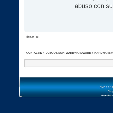
abuso con su
Páginas: [
1
]
KAPITALSIN
»
JUEGOS/SOFTWARE/HARDWARE
»
HARDWARE
»
SMF 2.0.1
Simp
Anecdota