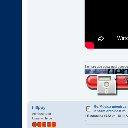
Siempre que pasa igual sucede
Re:Música mientras s
Fl0ppy
lanzamiento de KPS
Administrador
«
Respuesta #722 en:
18 de A
Usuario Héroe
»