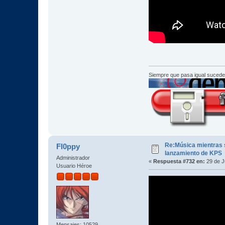
Siempre que pasa igual sucede
Re:Música mientras s
Fl0ppy
lanzamiento de KPS
Administrador
«
Respuesta #732 en:
29 de J
Usuario Héroe
Mensajes: 10529