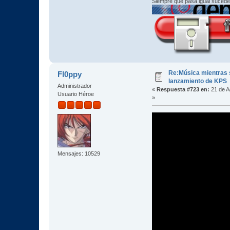
Siempre que pasa igual sucede
Re:Música mientras s
Fl0ppy
lanzamiento de KPS
Administrador
«
Respuesta #723 en:
21 de A
Usuario Héroe
»
Mensajes: 10529