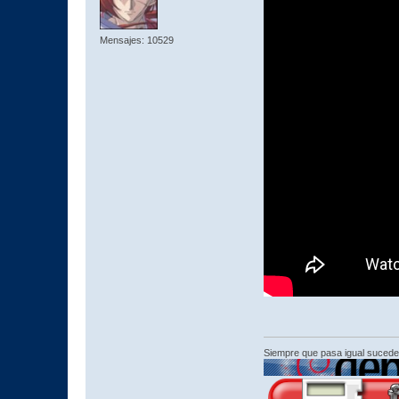
Mensajes: 10529
Siempre que pasa igual sucede