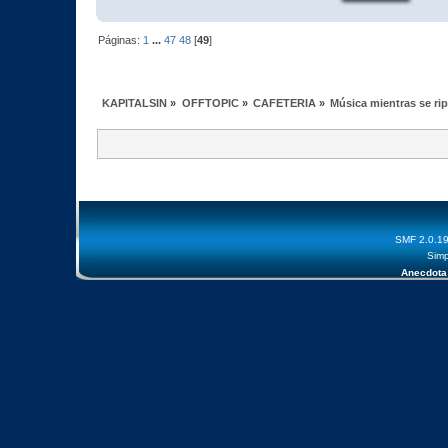
Páginas:
1
...
47
48
[
49
]
KAPITALSIN
»
OFFTOPIC
»
CAFETERIA
»
Música mientras se ri
SMF 2.0.1
Simp
Anecdota