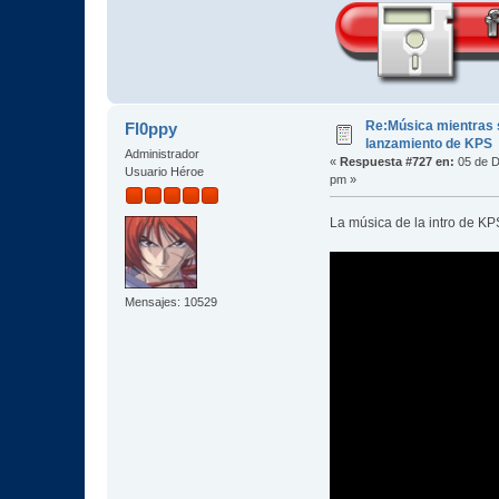
Re:Música mientras s
Fl0ppy
lanzamiento de KPS
Administrador
«
Respuesta #727 en:
05 de D
Usuario Héroe
pm »
La música de la intro de 
Mensajes: 10529