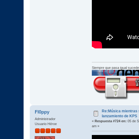
Siempre que pasa igual sucede
Re:Música mientras s
Fl0ppy
lanzamiento de KPS
Administrador
«
Respuesta #724 en:
05 de S
Usuario Héroe
am »