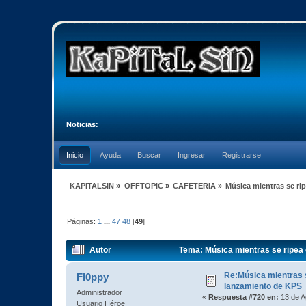
Noticias:
Inicio
Ayuda
Buscar
Ingresar
Registrarse
KAPITALSIN
»
OFFTOPIC
»
CAFETERIA
»
Música mientras se ri
Páginas:
1
...
47
48
[
49
]
Autor
Tema: Música mientras se ripea 
Re:Música mientras s
Fl0ppy
lanzamiento de KPS
Administrador
«
Respuesta #720 en:
13 de A
Usuario Héroe