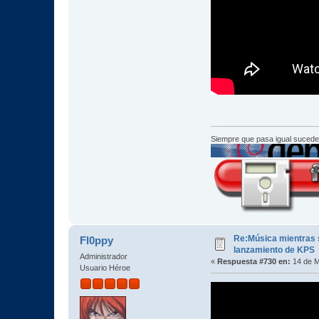
Siempre que pasa igual sucede
Re:Música mientras s
Fl0ppy
lanzamiento de KPS
Administrador
«
Respuesta #730 en:
14 de M
Usuario Héroe