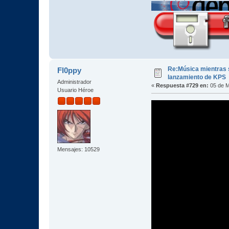
Re:Música mientras s
Fl0ppy
lanzamiento de KPS
Administrador
«
Respuesta #729 en:
05 de M
Usuario Héroe
Mensajes: 10529