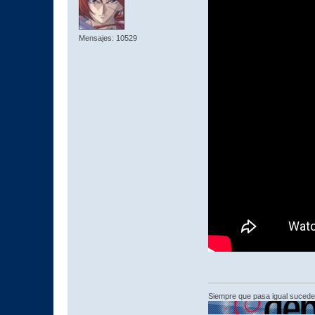
Mensajes: 10529
Siempre que pasa igual sucede