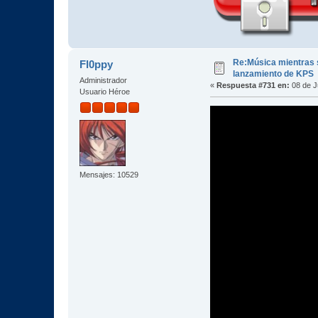
Re:Música mientras s
Fl0ppy
lanzamiento de KPS
Administrador
«
Respuesta #731 en:
08 de J
Usuario Héroe
Mensajes: 10529