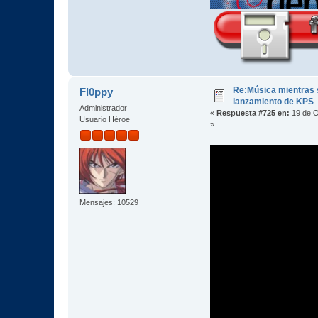
Re:Música mientras s
Fl0ppy
lanzamiento de KPS
Administrador
«
Respuesta #725 en:
19 de O
Usuario Héroe
»
Mensajes: 10529