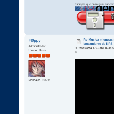
Siempre que pasa igual sucede
Re:Música mientras s
Fl0ppy
lanzamiento de KPS
Administrador
«
Respuesta #721 en:
16 de A
Usuario Héroe
»
Mensajes: 10529