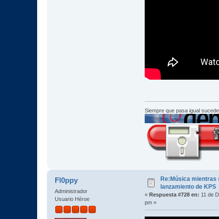
Siempre que pasa igual sucede
Re:Música mientras s
Fl0ppy
lanzamiento de KPS
Administrador
«
Respuesta #728 en:
11 de D
Usuario Héroe
pm »