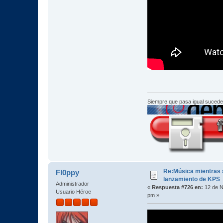
Siempre que pasa igual sucede
Re:Música mientras s
Fl0ppy
lanzamiento de KPS
Administrador
«
Respuesta #726 en:
12 de N
Usuario Héroe
pm »