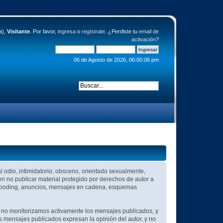
a),
Visitante
. Por favor,
ingresa
o
regístrate
. ¿Perdiste tu
email de
activación
?
06 de Agosto de 2026, 06:00:06 pm
al odio, intimidatorio, obsceno, orientado sexualmente,
en no publicar material protegido por derechos de autor a
, flooding, anuncios, mensajes en cadena, esquemas
que no monitorizamos activamente los mensajes publicados, y
s mensajes publicados expresan la opinión del autor, y no