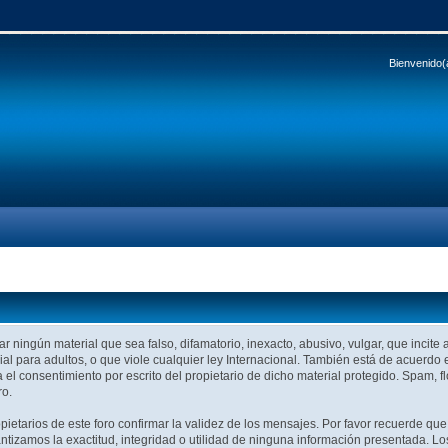
Bienvenido(
r ningún material que sea falso, difamatorio, inexacto, abusivo, vulgar, que incite 
al para adultos, o que viole cualquier ley Internacional. También está de acuerdo 
 el consentimiento por escrito del propietario de dicho material protegido. Spam
ro.
ropietarios de este foro confirmar la validez de los mensajes. Por favor recuerde 
tizamos la exactitud, integridad o utilidad de ninguna información presentada. Lo