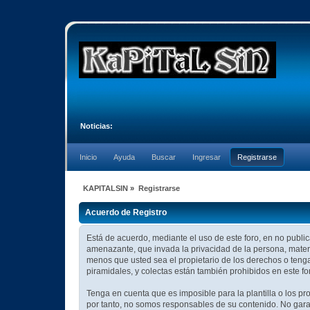
Noticias:
Inicio
Ayuda
Buscar
Ingresar
Registrarse
KAPITALSIN
»
Registrarse
Acuerdo de Registro
Está de acuerdo, mediante el uso de este foro, en no publica
amenazante, que invada la privacidad de la persona, materi
menos que usted sea el propietario de los derechos o tenga
piramidales, y colectas están también prohibidos en este fo
Tenga en cuenta que es imposible para la plantilla o los p
por tanto, no somos responsables de su contenido. No garan