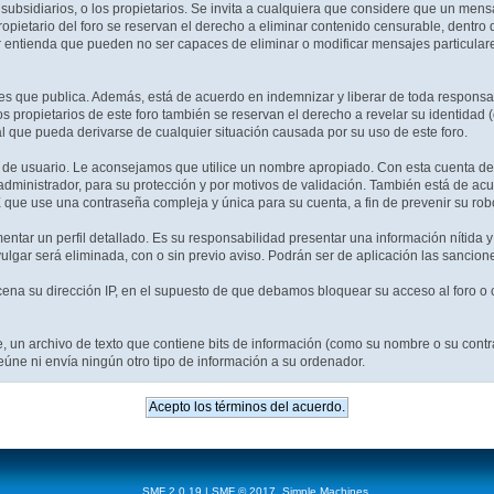
 subsidiarios, o los propietarios. Se invita a cualquiera que considere que un mens
ropietario del foro se reservan el derecho a eliminar contenido censurable, dentro
r entienda que pueden no ser capaces de eliminar o modificar mensajes particulare
s que publica. Además, está de acuerdo en indemnizar y liberar de toda responsabil
 Los propietarios de este foro también se reservan el derecho a revelar su identida
al que pueda derivarse de cualquier situación causada por su uso de este foro.
e de usuario. Le aconsejamos que utilice un nombre apropiado. Con esta cuenta de
administrador, para su protección y por motivos de validación. También está de a
se una contraseña compleja y única para su cuenta, a fin de prevenir su rob
entar un perfil detallado. Es su responsabilidad presentar una información nítida y
vulgar será eliminada, con o sin previo aviso. Podrán ser de aplicación las sancio
na su dirección IP, en el supuesto de que debamos bloquear su acceso al foro o c
, un archivo de texto que contiene bits de información (como su nombre o su con
úne ni envía ningún otro tipo de información a su ordenador.
SMF 2.0.19
|
SMF © 2017
,
Simple Machines