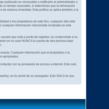
aje publicado es censurable a notificarlo al administrador o
 de un tiempo razonable, si determinan que la eliminación
s de manera inmediata. Esta política se aplica también a la
idad a los propietarios de este foro, cualquier sitio web
d (o cualquier información relacionada recabada en este
 usuario que está a punto de registrar, se compromete a no
cuerdo en no usar NUNCA la cuenta de otra persona bajo
o.
 exacta. Cualquier información que el propietario o la
nes apropiadas.
ontactar con su proveedor de acceso a internet. Esto solo
traseña), en la caché de su navegador. Esto SOLO se usa