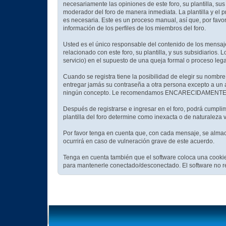
necesariamente las opiniones de este foro, su plantilla, sus
moderador del foro de manera inmediata. La plantilla y el p
es necesaria. Este es un proceso manual, así que, por favo
información de los perfiles de los miembros del foro.
Usted es el único responsable del contenido de los mensaje
relacionado con este foro, su plantilla, y sus subsidiarios.
servicio) en el supuesto de una queja formal o proceso leg
Cuando se registra tiene la posibilidad de elegir su nombr
entregar jamás su contraseña a otra persona excepto a un 
ningún concepto. Le recomendamos ENCARECIDAMENTE que u
Después de registrarse e ingresar en el foro, podrá cumplim
plantilla del foro determine como inexacta o de naturaleza 
Por favor tenga en cuenta que, con cada mensaje, se almace
ocurrirá en caso de vulneración grave de este acuerdo.
Tenga en cuenta también que el software coloca una cookie
para mantenerle conectado/desconectado. El software no re