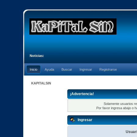
Noticias:
Inicio
Ayuda
Buscar
Ingresar
Registrarse
KAPITALSIN
¡Advertencia!
Solamente usuarios re
Por favor ingresa abajo o h
Ingresar
Usuari