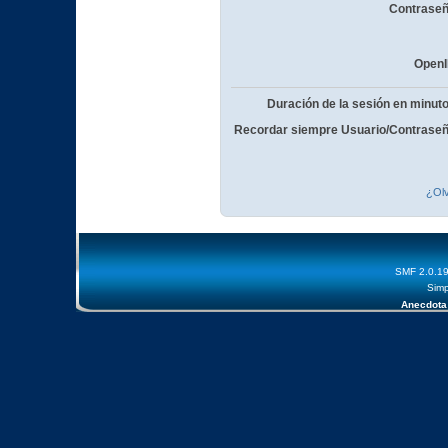
Contraseñ
OpenI
Duración de la sesión en minut
Recordar siempre Usuario/Contraseñ
¿Olv
SMF 2.0.1
Simp
Anecdota