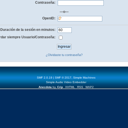
Contraseña:
—o—
OpenID:
Duración de la sesión en minutos:
dar siempre Usuario/Contraseña:
¿Olvidaste tu contraseña?
SMF 2.0.19
|
SMF © 2017
,
Simple Machines
Simple Audio Video Embedder
Anecdota
by,
Crip
XHTML
RSS
WAP2