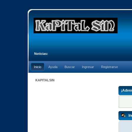
Noticias:
Inicio
Ayuda
Buscar
Ingresar
Registrarse
KAPITALSIN
¡Adver
In