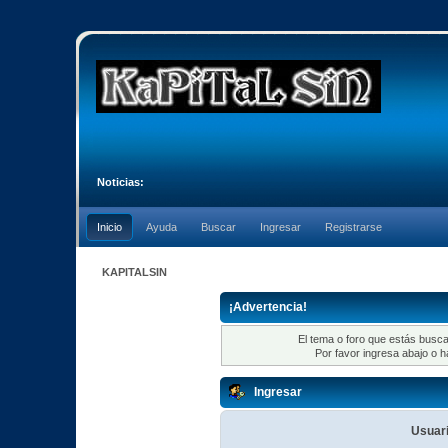
Noticias:
Inicio
Ayuda
Buscar
Ingresar
Registrarse
KAPITALSIN
¡Advertencia!
El tema o foro que estás busca
Por favor ingresa abajo o h
Ingresar
Usuari