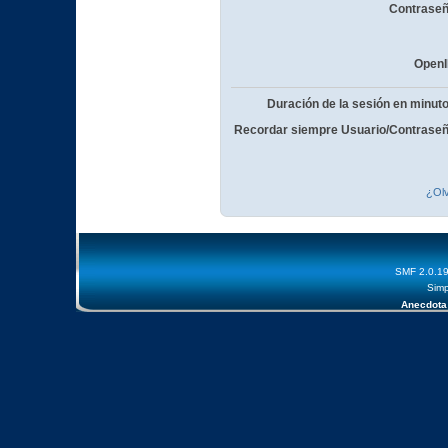
Contraseñ
OpenI
Duración de la sesión en minut
Recordar siempre Usuario/Contraseñ
¿Olv
SMF 2.0.1
Simp
Anecdota