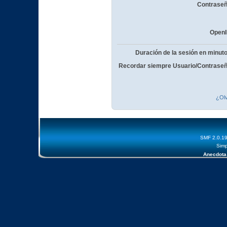
Contraseñ
OpenI
Duración de la sesión en minut
Recordar siempre Usuario/Contraseñ
¿Olv
SMF 2.0.1
Simp
Anecdota