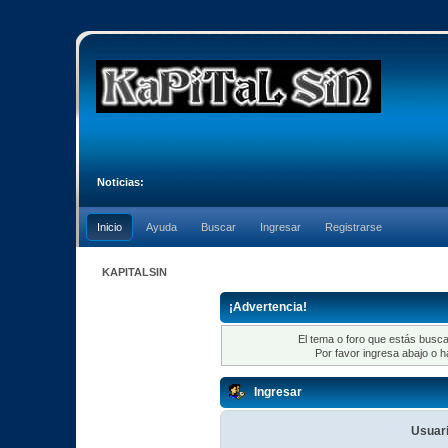
Noticias:
Inicio
Ayuda
Buscar
Ingresar
Registrarse
KAPITALSIN
¡Advertencia!
El tema o foro que estás busca
Por favor ingresa abajo o h
Ingresar
Usuari