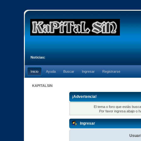
Noticias:
Inicio
Ayuda
Buscar
Ingresar
Registrarse
KAPITALSIN
¡Advertencia!
El tema o foro que estás busca
Por favor ingresa abajo o h
Ingresar
Usuari