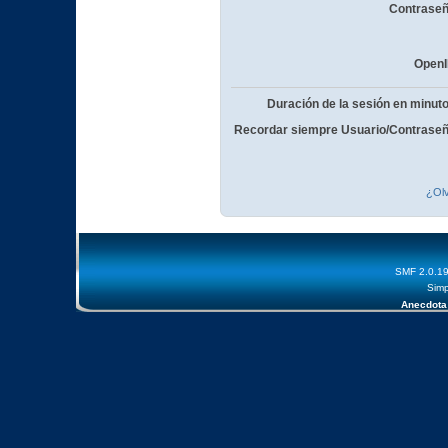
Contraseñ
OpenI
Duración de la sesión en minut
Recordar siempre Usuario/Contraseñ
¿Olv
SMF 2.0.1
Simp
Anecdota