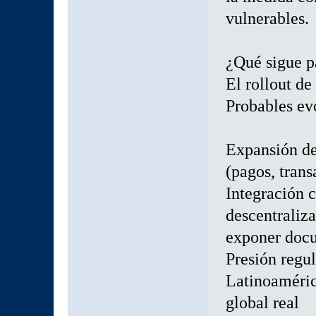
vulnerables.
¿Qué sigue pa
El rollout d
Probables ev
Expansión de
(pagos, tran
Integración 
descentraliz
exponer doc
Presión regu
Latinoaméric
global real