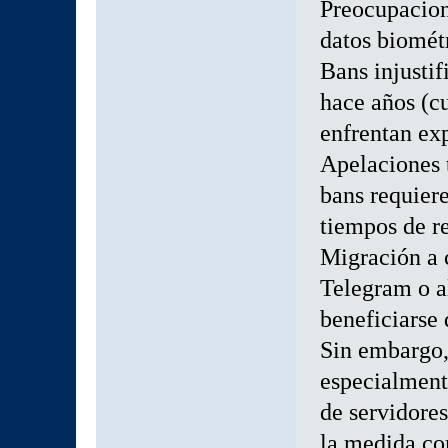
Preocupacion
datos biométr
Bans injusti
hace años (c
enfrentan ex
Apelaciones 
bans requier
tiempos de re
Migración a 
Telegram o a
beneficiarse 
Sin embargo,
especialment
de servidore
la medida co