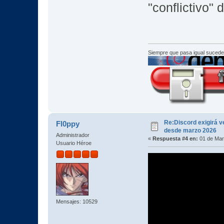
"conflictivo" 
Siempre que pasa igual sucede
Re:Discord exigirá ve
Fl0ppy
desde marzo 2026
Administrador
«
Respuesta #4 en:
01 de Mar
Usuario Héroe
Mensajes: 10529