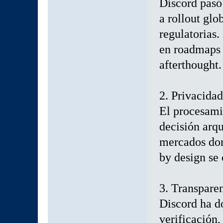
Discord pasó
a rollout glo
regulatorias
en roadmaps 
afterthought.
2. Privacida
El procesami
decisión arqu
mercados don
by design se 
3. Transpare
Discord ha d
verificación,