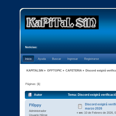
Noticias:
Inicio
Ayuda
Buscar
Ingresar
Registrarse
KAPITALSIN
»
OFFTOPIC
»
CAFETERIA
»
Discord exigirá verifi
Páginas: [
1
]
Autor
Tema: Discord exigirá verificaci
Discord exigirá verif
Fl0ppy
marzo 2026
Administrador
«
en:
10 de Febrero de 2026, 0
Usuario Héroe