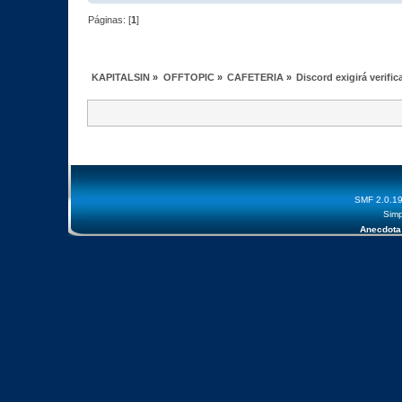
Páginas: [
1
]
KAPITALSIN
»
OFFTOPIC
»
CAFETERIA
»
Discord exigirá verifi
SMF 2.0.1
Simp
Anecdota