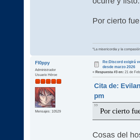
ocurre y list
Por cierto fu
"La misericordia y la compasión 
Re:Discord exigirá ve
Fl0ppy
desde marzo 2026
Administrador
«
Respuesta #3 en:
21 de Feb
Usuario Héroe
Cita de: Evila
pm
Por cierto fu
Mensajes: 10529
Cosas del hos