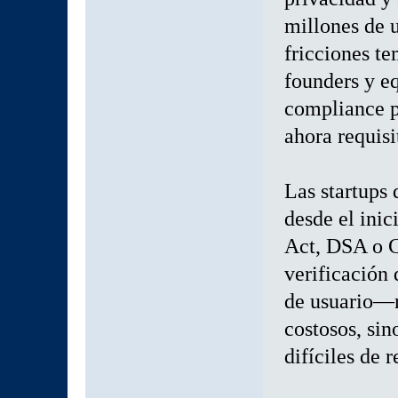
millones de u
fricciones t
founders y eq
compliance p
ahora requisi
Las startups
desde el ini
Act, DSA o 
verificación 
de usuario—n
costosos, sin
difíciles de r