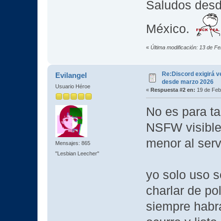
Saludos desd
México.
«
Última modificación: 13 de F
Re:Discord exigirá ve
Evilangel
desde marzo 2026
Usuario Héroe
«
Respuesta #2 en:
19 de Feb
No es para ta
NSFW visibles
menor al serv
Mensajes: 865
"Lesbian Leecher"
yo solo uso 
charlar de pol
siempre habrá