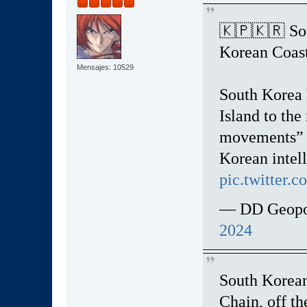
🇰🇵🇰🇷 So
Korean Coast
Mensajes: 10529
South Korea h
Island to th
movements” f
Korean intel
pic.twitter
— DD Geopol
2024
South Korean
Chain, off th