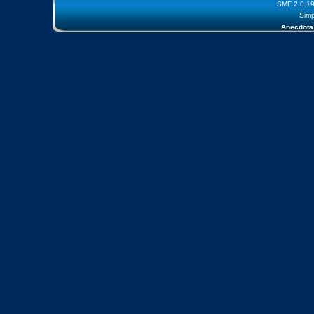
SMF 2.0.1
Simp
Anecdota