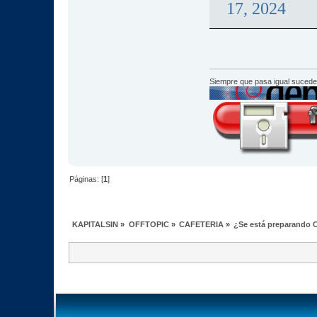
17, 2024
Siempre que pasa igual sucede
Páginas: [
1
]
KAPITALSIN
»
OFFTOPIC
»
CAFETERIA
»
¿Se está preparando C