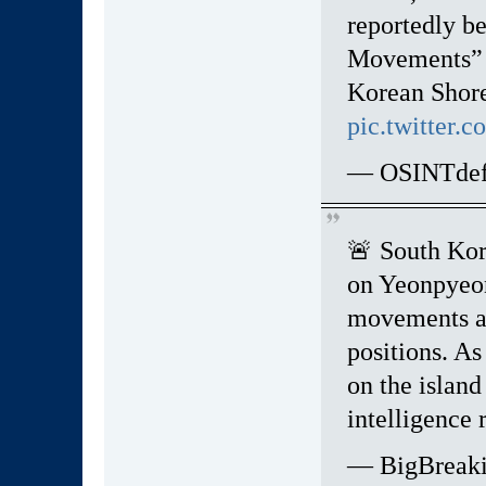
reportedly b
Movements” 
Korean Shore-
pic.twitter
— OSINTdefe
🚨 South Kor
on Yeonpyeon
movements at 
positions. As
on the island
intelligence 
— BigBreak