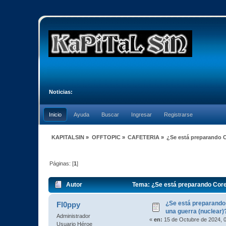
Noticias:
Inicio
Ayuda
Buscar
Ingresar
Registrarse
KAPITALSIN
»
OFFTOPIC
»
CAFETERIA
»
¿Se está preparando C
Páginas: [
1
]
Autor
Tema: ¿Se está preparando Corea
¿Se está preparando
Fl0ppy
una guerra (nuclear)
Administrador
«
en:
15 de Octubre de 2024, 
Usuario Héroe