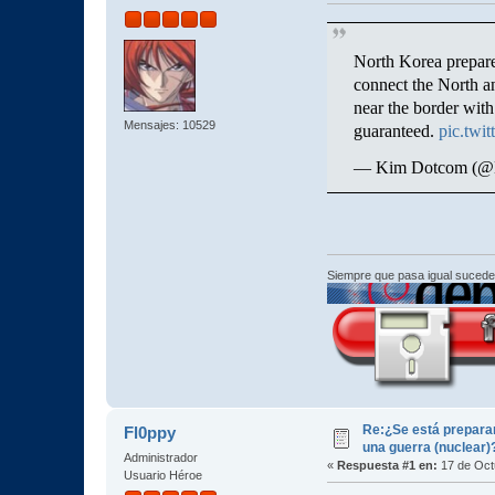
North Korea prepares
connect the North a
near the border with
Mensajes: 10529
guaranteed.
pic.twi
— Kim Dotcom (
Siempre que pasa igual sucede
Re:¿Se está prepara
Fl0ppy
una guerra (nuclear)
Administrador
«
Respuesta #1 en:
17 de Oct
Usuario Héroe