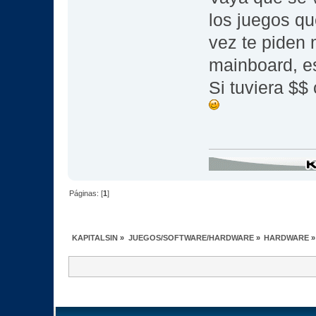
los juegos q
vez te piden 
mainboard, es
Si tuviera $$
Páginas: [
1
]
KAPITALSIN
»
JUEGOS/SOFTWARE/HARDWARE
»
HARDWARE
»