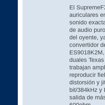
El SupremeFX 
auriculares e
sonido exact
de audio puro
del oyente, y
convertidor d
ES9018K2M, a
duales Texa
trabajan ampl
reproducir fie
distorsión y j
bit/384kHz y 
salida de má
600ohm.