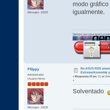
modo gráfico 
igualmente.
Mensajes: 10529
Siempre que pasa igual sucede
Re:ASUS ROG anuncia
Fl0ppy
Extreme/Assembly y 
Administrador
«
Respuesta #3 en:
21 de Nov
Usuario Héroe
»
Solventado
Mensajes: 10529