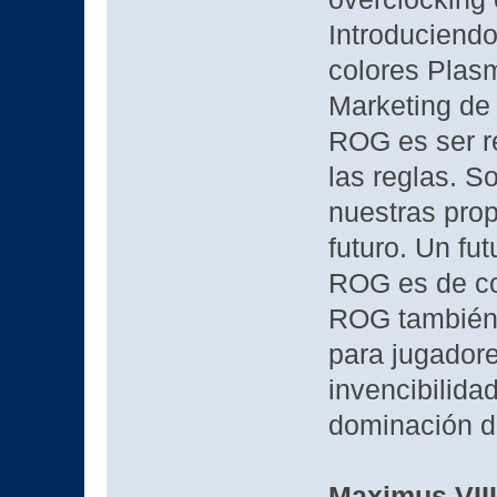
Introduciend
colores Plasm
Marketing de
ROG es ser r
las reglas. 
nuestras prop
futuro. Un fut
ROG es de co
ROG también 
para jugadore
invencibilida
dominación d
Maximus VII