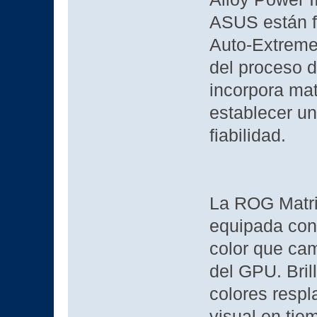
ASUS están fa
Auto-Extreme,
del proceso 
incorpora mat
establecer un
fiabilidad.
La ROG Matri
equipada con
color que cam
del GPU. Bril
colores respl
visual en tie