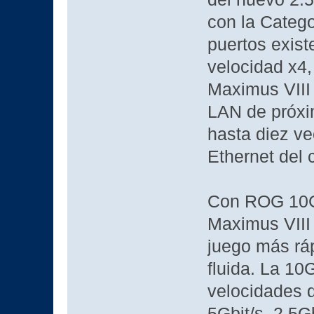
con la Catego
puertos exist
velocidad x4,
Maximus VIII
LAN de próxi
hasta diez ve
Ethernet del 
Con ROG 10G 
Maximus VIII
juego más ráp
fluida. La 10
velocidades d
5Gbit/s, 2.5Gb