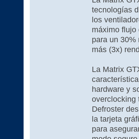
tecnologías d
los ventilado
máximo flujo 
para un 30% m
más (3x) rend
La Matrix GT
característic
hardware y s
overclocking 
Defroster de
la tarjeta grá
para asegurar
modo seguro 