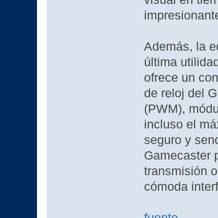
impresionante
Además, la e
última utilida
ofrece un con
de reloj del
(PWM), módul
incluso el má
seguro y senc
Gamecaster pe
transmisión o
cómoda interf
fuente