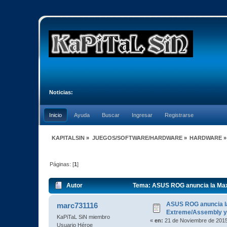
Noticias:
Inicio
Ayuda
Buscar
Ingresar
Registrarse
KAPITALSIN
»
JUEGOS/SOFTWARE/HARDWARE
»
HARDWARE
»
Páginas: [
1
]
Autor
Tema: ASUS ROG anuncia la Maxi
ASUS ROG anuncia la
marc731116
Extreme/Assembly y 
KaPiTaL SiN miembro
«
en:
21 de Noviembre de 2015
Usuario Héroe