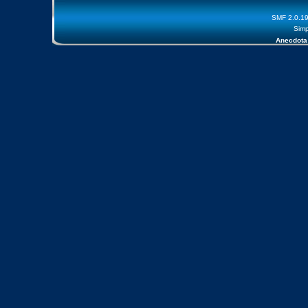
SMF 2.0.1
Simp
Anecdota