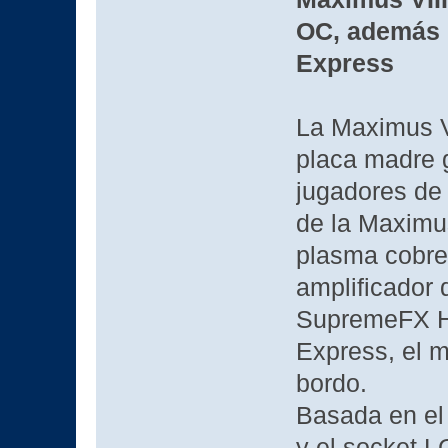
OC, además 
Express
La Maximus V
placa madre 
jugadores de 
de la Maximus
plasma cobre
amplificador 
SupremeFX Hi
Express, el 
bordo.
Basada en el
y el socket L