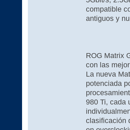
compatible c
antiguos y n
ROG Matrix G
con las mejo
La nueva Mat
potenciada po
procesamien
980 Ti, cada 
individualmen
clasificación
en overclock