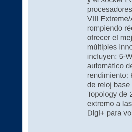
procesadores 
VIII Extreme/
rompiendo ré
ofrecer el me
múltiples in
incluyen: 5-W
automático d
rendimiento; 
de reloj base
Topology de 2
extremo a la
Digi+ para vol