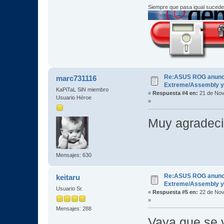
Siempre que pasa igual sucede
Re:ASUS ROG anuncia
marc731116
Extreme/Assembly y 
KaPiTaL SiN miembro
«
Respuesta #4 en:
21 de Nov
Usuario Héroe
»
Muy agradec
Mensajes: 630
Re:ASUS ROG anuncia
keitaru
Extreme/Assembly y 
Usuario Sr.
«
Respuesta #5 en:
22 de Nov
»
Mensajes: 288
Vaya que se