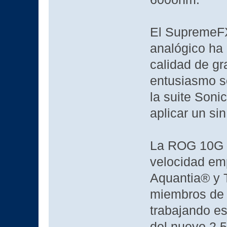
El SupremeFX 
analógico ha 
calidad de gr
entusiasmo so
la suite Soni
aplicar un si
La ROG 10G E
velocidad em
Aquantia® y T
miembros de 
trabajando e
del nuevo 2.5