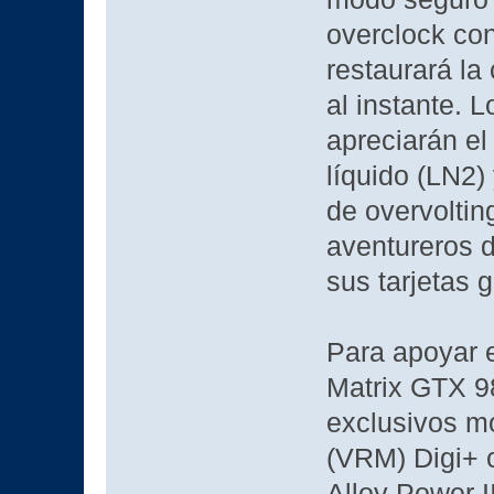
overclock con
restaurará la
al instante. 
apreciarán el
líquido (LN2
de overvoltin
aventureros d
sus tarjetas g
Para apoyar e
Matrix GTX 9
exclusivos mó
(VRM) Digi+ 
Alloy Power II