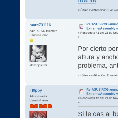
«
Última modificación: 21 de N
Re:ASUS ROG anuncia
marc731116
Extreme/Assembly y 
KaPiTaL SiN miembro
«
Respuesta #1 en:
21 de Nov
Usuario Héroe
»
Por cierto po
altura y anch
problema, an
Mensajes: 630
«
Última modificación: 21 de 
Re:ASUS ROG anuncia
Fl0ppy
Extreme/Assembly y 
Administrador
«
Respuesta #2 en:
21 de Nov
Usuario Héroe
»
Si le das al 