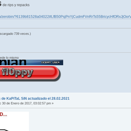
s
de rips y repacks
.com/zerobin/?6139b81528a04022#LfB50PsjPnYjCudmFVnRrTs55BricycHfORxJjOor
escargado 739 veces.)
cede lo mismo
 de KaPiTaL SiN actualizado el 28.02.2021
:
30 de Enero de 2017, 03:02:57 pm »