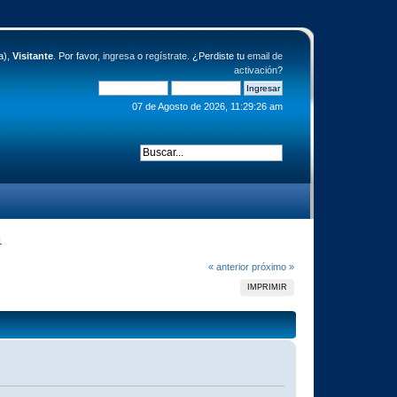
a),
Visitante
. Por favor,
ingresa
o
regístrate
. ¿Perdiste tu
email de
activación
?
07 de Agosto de 2026, 11:29:26 am
1
« anterior
próximo »
IMPRIMIR