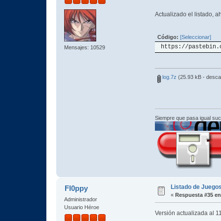
Actualizado el listado, 
Código:
[Seleccionar]
https://pastebin.
Mensajes: 10529
log.7z
(25.93 kB - desca
Siempre que pasa igual su
Listado de Juegos
Fl0ppy
«
Respuesta #35 en
Administrador
Usuario Héroe
Versión actualizada al 