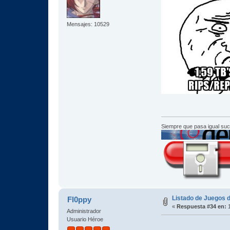
Mensajes: 10529
Siempre que pasa igual su
Listado de Juegos d
Fl0ppy
«
Respuesta #34 en:
1
Administrador
Usuario Héroe