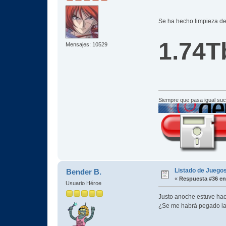
Se ha hecho limpieza de
1.74T
Mensajes: 10529
Siempre que pasa igual su
Listado de Juegos
Bender B.
«
Respuesta #36 en
Usuario Héroe
Justo anoche estuve haci
¿Se me habrá pegado la s