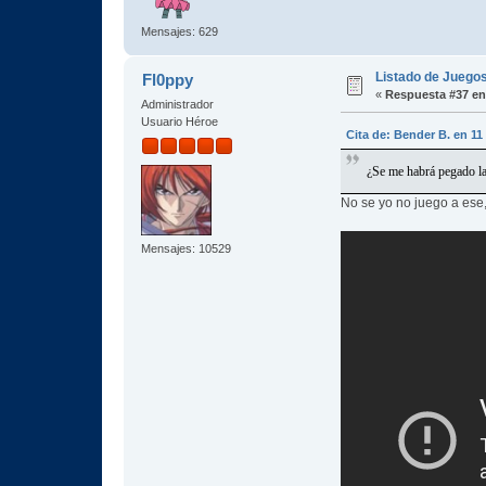
Mensajes: 629
Listado de Juegos
Fl0ppy
«
Respuesta #37 en
Administrador
Usuario Héroe
Cita de: Bender B. en 1
¿Se me habrá pegado la 
No se yo no juego a ese
Mensajes: 10529