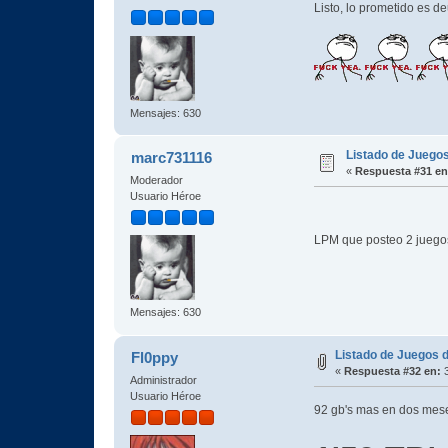
Listo, lo prometido es 
Mensajes: 630
Listado de Juegos
marc731116
«
Respuesta #31 en
Moderador
Usuario Héroe
LPM que posteo 2 juegos
Mensajes: 630
Listado de Juegos d
Fl0ppy
«
Respuesta #32 en:
3
Administrador
Usuario Héroe
92 gb's mas en dos me