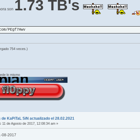
1.73 TB's
ahora son
com/PEgf7Hwv
rgado 754 veces.)
cede lo mismo
 de KaPiTaL SiN actualizado el 28.02.2021
:
11 de Agosto de 2017, 12:08:34 am »
11-08-2017