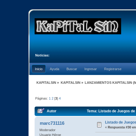
Noticias:
Inicio
Ayuda
Buscar
Ingresar
Registrarse
KAPITALSIN
»
KAPITALSIN
»
LANZAMIENTOS KAPITALSIN
(
Páginas:
1
2
[
3
]
4
Autor
Tema: Listado de Juegos de 
Listado de Juegos
marc731116
«
Respuesta #30 en
Moderador
Usuario Héroe