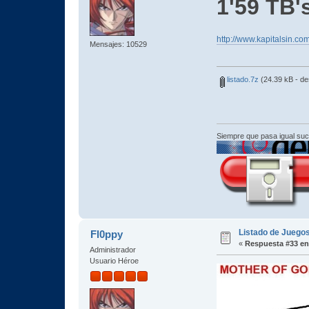
1'59 TB'
http://www.kapitalsin
Mensajes: 10529
listado.7z
(24.39 kB - d
Siempre que pasa igual su
Listado de Juegos
Fl0ppy
«
Respuesta #33 en
Administrador
Usuario Héroe