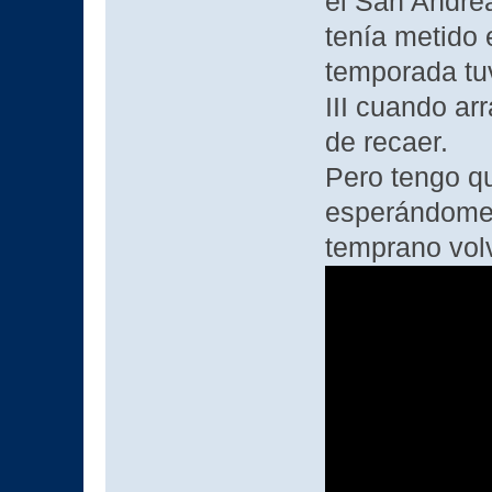
el San Andrea
tenía metido 
temporada tu
III cuando a
de recaer.
Pero tengo qu
esperándome 
temprano volv