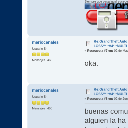
Siempre que pasa igual sucede
Re:Grand Theft Aut
mariocanales
LOSSY* *V4* *MULTI 
Usuario Sr.
«
Respuesta #7 en:
02 de May
Mensajes: 466
oka.
Re:Grand Theft Aut
mariocanales
LOSSY* *V4* *MULTI 
Usuario Sr.
«
Respuesta #8 en:
02 de Juni
Mensajes: 466
buenas comuni
alguien la ha