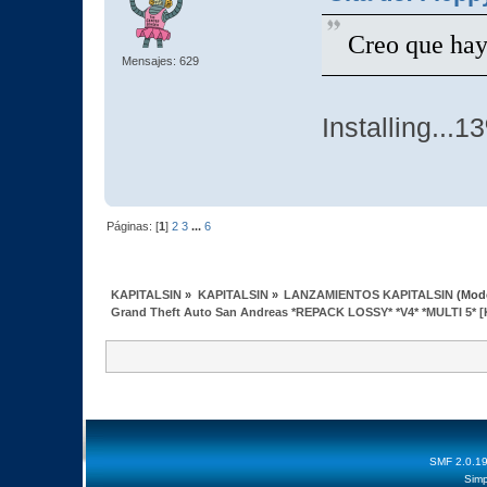
Creo que ha
Mensajes: 629
Installing...1
Páginas: [
1
]
2
3
...
6
KAPITALSIN
»
KAPITALSIN
»
LANZAMIENTOS KAPITALSIN
(Mod
Grand Theft Auto San Andreas *REPACK LOSSY* *V4* *MULTI 5* [
SMF 2.0.1
Simp