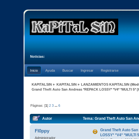
Noticias:
Inicio
Ayuda
Buscar
Ingresar
Registrarse
KAPITALSIN
»
KAPITALSIN
»
LANZAMIENTOS KAPITALSIN
(Mod
Grand Theft Auto San Andreas *REPACK LOSSY* *V4* *MULTI 5* [
Páginas: [
1
]
2
3
...
6
Autor
Tema: Grand Theft Auto San An
veces)
Grand Theft Auto Sa
Fl0ppy
LOSSY* *V4* *MULTI 5
Administrador