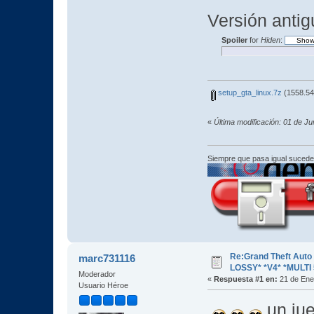
Versión antig
Spoiler
for
Hiden
:
setup_gta_linux.7z
(1558.54
«
Última modificación: 01 de J
Siempre que pasa igual sucede
Re:Grand Theft Aut
marc731116
LOSSY* *V4* *MULTI 
Moderador
«
Respuesta #1 en:
21 de Ene
Usuario Héroe
un ju