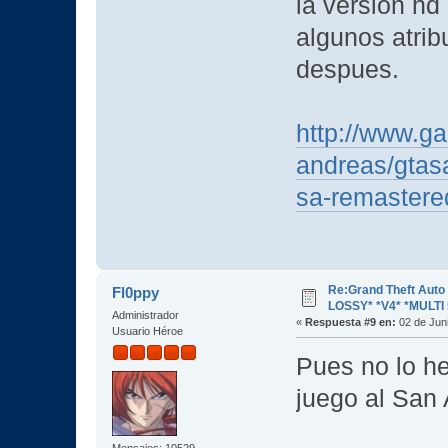
la version hd
algunos atrib
despues.
http://www.g
andreas/gtas
sa-remastere
Re:Grand Theft Aut
Fl0ppy
LOSSY* *V4* *MULTI 
Administrador
«
Respuesta #9 en:
02 de Juni
Usuario Héroe
Pues no lo h
juego al San
Mensajes: 10529