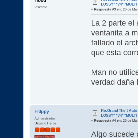
Hood
LOSSY* *V4* *MULTI 
Visitante
«
Respuesta #3 en:
26 de Mar
La 2 parte el
ventanita a 
fallado el arc
que esta corr
Man no utilice
verdad daña l
Re:Grand Theft Aut
Fl0ppy
LOSSY* *V4* *MULTI 
Administrador
«
Respuesta #4 en:
26 de Mar
Usuario Héroe
Algo sucede 