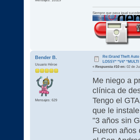
Siempre que pasa igual sucede
Re:Grand Theft Aut
Bender B.
LOSSY* *V4* *MULTI 
Usuario Héroe
«
Respuesta #10 en:
02 de Ju
Me niego a pr
clínica de de
Tengo el GTA
Mensajes: 629
que le instale
"3 años sin G
Fueron años d