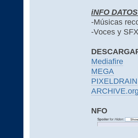
iNFO DATO
-Músicas rec
-Voces y SFX
DESCARGA
Mediafire
MEGA
PIXELDRAIN
ARCHIVE.or
NFO
Spoiler
for
Hiden
: