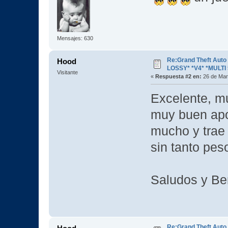
Mensajes: 630
Re:Grand Theft Aut
Hood
LOSSY* *V4* *MULTI 
Visitante
«
Respuesta #2 en:
26 de Mar
Excelente, mu
muy buen apo
mucho y trae l
sin tanto pes
Saludos y Ben
Re:Grand Theft Aut