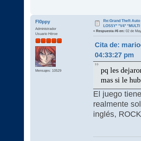
Re:Grand Theft Aut
Fl0ppy
LOSSY* *V4* *MULTI 
Administrador
«
Respuesta #6 en:
02 de May
Usuario Héroe
Cita de: mari
04:33:27 pm
pq les dejaro
Mensajes: 10529
mas si le hub
El juego tien
realmente so
inglés, ROCK