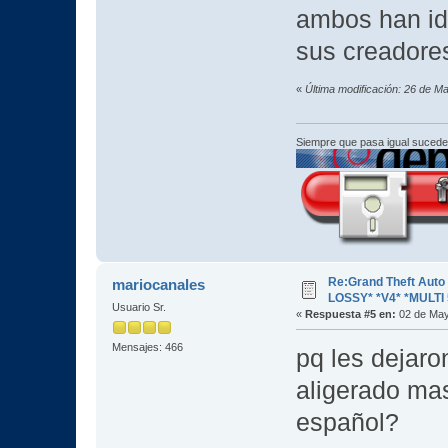
ambos han id
sus creadores
«
Última modificación: 26 de M
Siempre que pasa igual sucede
Re:Grand Theft Aut
mariocanales
LOSSY* *V4* *MULTI 
Usuario Sr.
«
Respuesta #5 en:
02 de May
Mensajes: 466
pq les dejaro
aligerado mas
español?