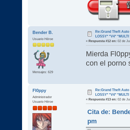
Re:Grand Theft Aut
Bender B.
LOSSY* *V4* *MULTI 
Usuario Héroe
«
Respuesta #12 en:
02 de Ju
Mierda Fl0ppy
con el porno
Mensajes: 629
Re:Grand Theft Aut
Fl0ppy
LOSSY* *V4* *MULTI 
Administrador
«
Respuesta #13 en:
02 de Ju
Usuario Héroe
Cita de: Bende
pm