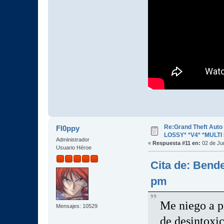
Re:Grand Theft Aut
Fl0ppy
LOSSY* *V4* *MULTI 
Administrador
«
Respuesta #11 en:
02 de Jun
Usuario Héroe
Cita de: Bende
pm
Me niego a p
Mensajes: 10529
de desintoxic