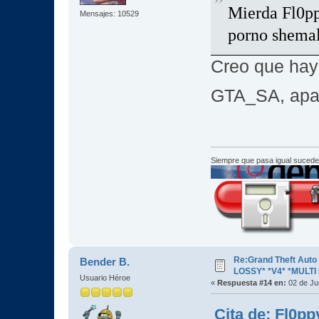
Mierda Fl0pp
Mensajes: 10529
porno shemal
Creo que hay
GTA_SA, apa
Siempre que pasa igual sucede
Re:Grand Theft Aut
Bender B.
LOSSY* *V4* *MULTI 
Usuario Héroe
«
Respuesta #14 en:
02 de Ju
Cita de: Fl0pp