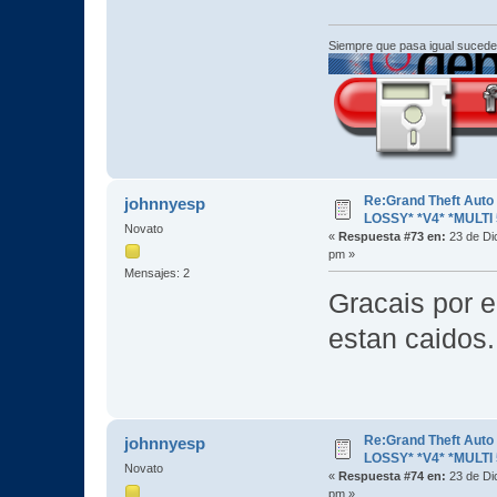
Siempre que pasa igual sucede
Re:Grand Theft Aut
johnnyesp
LOSSY* *V4* *MULTI 
Novato
«
Respuesta #73 en:
23 de Di
pm »
Mensajes: 2
Gracais por e
estan caidos.
Re:Grand Theft Aut
johnnyesp
LOSSY* *V4* *MULTI 
Novato
«
Respuesta #74 en:
23 de Di
pm »