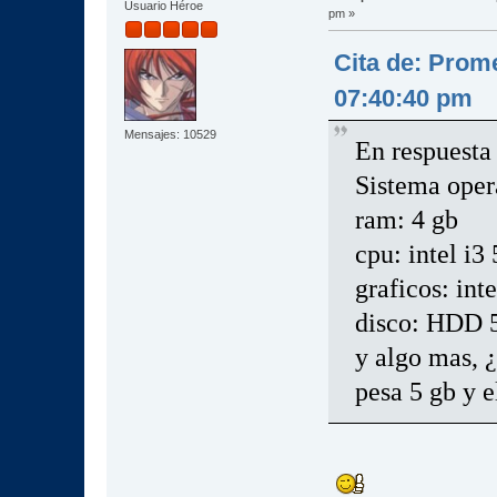
Usuario Héroe
pm »
Cita de: Prom
07:40:40 pm
Mensajes: 10529
En respuesta 
Sistema oper
ram: 4 gb
cpu: intel i
graficos: int
disco: HDD 
y algo mas, ¿
pesa 5 gb y e