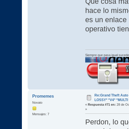
Que cosa más 
hace lo mismo
es un enlace 
operativo tie
Siempre que pasa igual sucede
Re:Grand Theft Aut
Promemes
LOSSY* *V4* *MULTI 
Novato
«
Respuesta #71 en:
28 de Oc
»
Mensajes: 7
Perdon, lo q