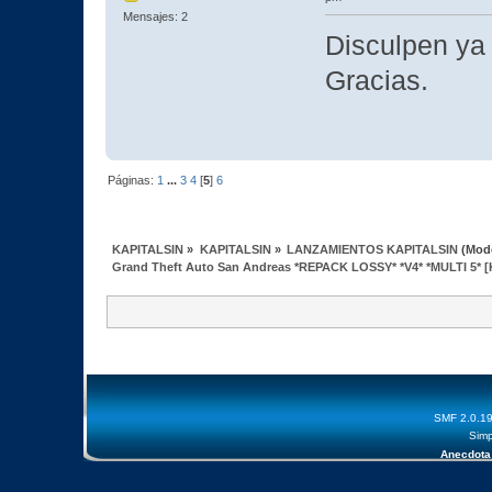
Mensajes: 2
Disculpen ya 
Gracias.
Páginas:
1
...
3
4
[
5
]
6
KAPITALSIN
»
KAPITALSIN
»
LANZAMIENTOS KAPITALSIN
(Mod
Grand Theft Auto San Andreas *REPACK LOSSY* *V4* *MULTI 5* [
SMF 2.0.1
Simp
Anecdota