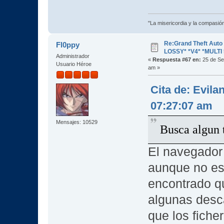
"La misericordia y la compasión 
Re:Grand Theft Aut
Fl0ppy
LOSSY* *V4* *MULTI 
Administrador
«
Respuesta #67 en:
25 de Se
Usuario Héroe
am »
Cita de: Evila
07:27:07 am
Mensajes: 10529
Busca algun t
El navegador 
aunque no es
encontrado q
algunas desc
que los fiche