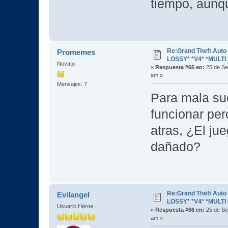
tiempo, aunqu
Re:Grand Theft Aut
Promemes
LOSSY* *V4* *MULTI 
Novato
«
Respuesta #65 en:
25 de Se
am »
Mensajes: 7
Para mala sue
funcionar pe
atras, ¿El ju
dañado?
Re:Grand Theft Aut
Evilangel
LOSSY* *V4* *MULTI 
Usuario Héroe
«
Respuesta #66 en:
25 de Se
am »