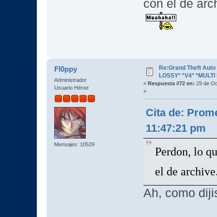
con el de arc
Re:Grand Theft Aut
Fl0ppy
LOSSY* *V4* *MULTI 
Administrador
«
Respuesta #72 en:
29 de Oc
Usuario Héroe
»
Cita de: Prom
11:47:21 pm
Mensajes: 10529
Perdon, lo q
el de archiv
Ah, como dij