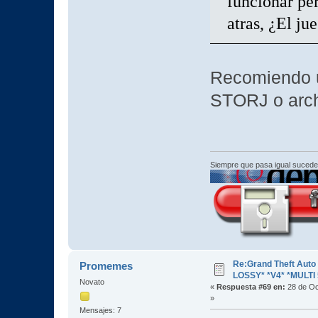
funcionar pe
atras, ¿El ju
Recomiendo u
STORJ o arch
Siempre que pasa igual sucede
Re:Grand Theft Aut
Promemes
LOSSY* *V4* *MULTI 
Novato
«
Respuesta #69 en:
28 de Oc
»
Mensajes: 7