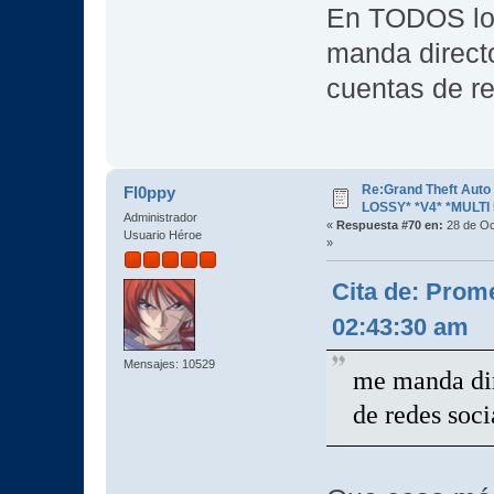
En TODOS los 
manda direct
cuentas de r
Re:Grand Theft Aut
Fl0ppy
LOSSY* *V4* *MULTI 
Administrador
«
Respuesta #70 en:
28 de Oc
Usuario Héroe
»
Cita de: Prom
02:43:30 am
Mensajes: 10529
me manda dir
de redes soci