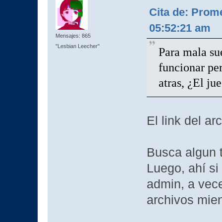
Cita de: Prom
05:52:21 am
Mensajes: 865
"Lesbian Leecher"
Para mala sue
funcionar pe
atras, ¿El ju
El link del ar
Busca algun t
Luego, ahí si
admin, a vece
archivos mien