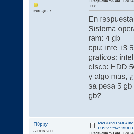
«
Respuesta #60 en:
11 de Se
pm »
Mensajes: 7
En respuesta 
Sistema opera
ram: 4 gb
cpu: intel i3
graficos: int
disco: HDD 
y algo mas, ¿
sa pesa 5 gb 
gb?
Re:Grand Theft Aut
Fl0ppy
LOSSY* *V4* *MULTI 
Administrador
«
Respuesta #61 en:
11 de Se