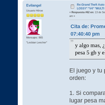
Re:Grand Theft Aut
Evilangel
LOSSY* *V4* *MULTI 
Usuario Héroe
«
Respuesta #62 en:
13 de Se
am »
Cita de: Prom
07:40:40 pm
Mensajes: 865
"Lesbian Leecher"
y algo mas, ¿
pesa 5 gb y e
El juego y tu
orden:
1. Si compara
lugar pesa ma