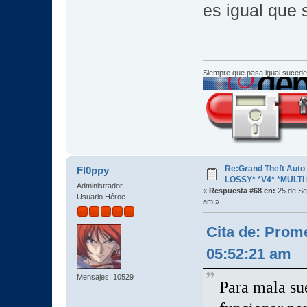
es igual que 
Siempre que pasa igual sucede
Re:Grand Theft Aut
Fl0ppy
LOSSY* *V4* *MULTI 
Administrador
«
Respuesta #68 en:
25 de Se
Usuario Héroe
am »
Cita de: Prom
05:52:21 am
Mensajes: 10529
Para mala sue