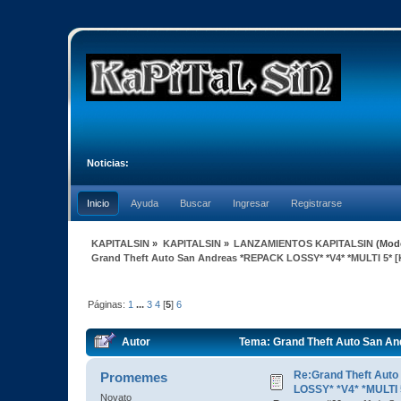
Noticias:
Inicio
Ayuda
Buscar
Ingresar
Registrarse
KAPITALSIN
»
KAPITALSIN
»
LANZAMIENTOS KAPITALSIN
(Mod
Grand Theft Auto San Andreas *REPACK LOSSY* *V4* *MULTI 5* [
Páginas:
1
...
3
4
[
5
]
6
Autor
Tema: Grand Theft Auto San An
veces)
Re:Grand Theft Aut
Promemes
LOSSY* *V4* *MULTI 
Novato