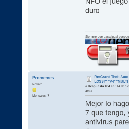
NFO el juego
duro
Siempre que pasa igual sucede
Re:Grand Theft Aut
Promemes
LOSSY* *V4* *MULTI 
Novato
«
Respuesta #64 en:
14 de Se
am »
Mensajes: 7
Mejor lo hag
7 que tengo, 
antivirus pa