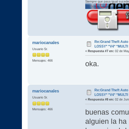
Siempre que pasa igual sucede
Re:Grand Theft Aut
mariocanales
LOSSY* *V4* *MULTI 
Usuario Sr.
«
Respuesta #7 en:
02 de May
Mensajes: 466
oka.
Re:Grand Theft Aut
mariocanales
LOSSY* *V4* *MULTI 
Usuario Sr.
«
Respuesta #8 en:
02 de Juni
Mensajes: 466
buenas comuni
alguien la ha