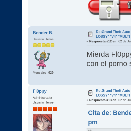
Re:Grand Theft Aut
Bender B.
LOSSY* *V4* *MULTI 
Usuario Héroe
«
Respuesta #12 en:
02 de Ju
Mierda Fl0ppy
con el porno
Mensajes: 629
Re:Grand Theft Aut
Fl0ppy
LOSSY* *V4* *MULTI 
Administrador
«
Respuesta #13 en:
02 de Ju
Usuario Héroe
Cita de: Bende
pm