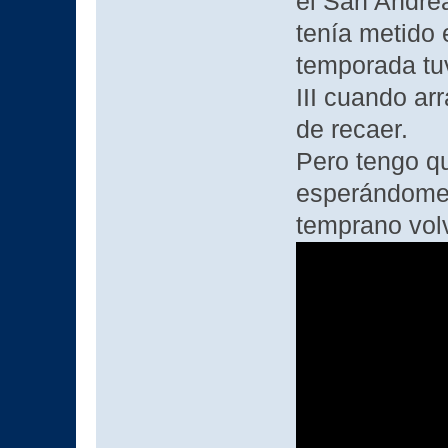
el San Andrea
tenía metido 
temporada tu
III cuando a
de recaer.
Pero tengo qu
esperándome 
temprano volv