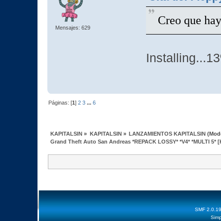
Creo que ha
Mensajes: 629
Installing...1
Páginas: [
1
]
2
3
...
6
KAPITALSIN
»
KAPITALSIN
»
LANZAMIENTOS KAPITALSIN
(Mod
Grand Theft Auto San Andreas *REPACK LOSSY* *V4* *MULTI 5* [
SMF 2.0.1
Simp