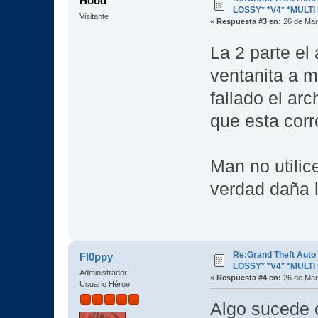
Hood
LOSSY* *V4* *MULTI 
Visitante
«
Respuesta #3 en:
26 de Mar
La 2 parte el
ventanita a 
fallado el arc
que esta corr
Man no utilice
verdad daña l
Re:Grand Theft Aut
Fl0ppy
LOSSY* *V4* *MULTI 
Administrador
«
Respuesta #4 en:
26 de Mar
Usuario Héroe
Algo sucede 