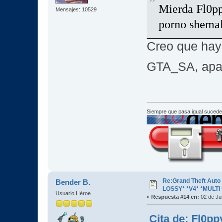
Mierda Fl0pp
Mensajes: 10529
porno shemal
Creo que hay
GTA_SA, apa
Siempre que pasa igual sucede
Re:Grand Theft Aut
Bender B.
LOSSY* *V4* *MULTI 
Usuario Héroe
«
Respuesta #14 en:
02 de Ju
Cita de: Fl0pp