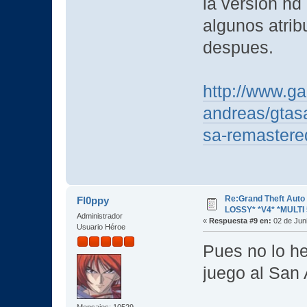
la version hd
algunos atrib
despues.
http://www.g
andreas/gtas
sa-remastere
Re:Grand Theft Aut
Fl0ppy
LOSSY* *V4* *MULTI 
Administrador
«
Respuesta #9 en:
02 de Juni
Usuario Héroe
Pues no lo h
juego al San
Mensajes: 10529