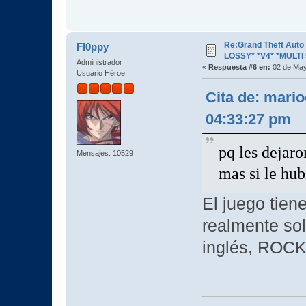
Re:Grand Theft Aut
Fl0ppy
LOSSY* *V4* *MULTI 
Administrador
«
Respuesta #6 en:
02 de May
Usuario Héroe
Cita de: mari
04:33:27 pm
pq les dejaro
Mensajes: 10529
mas si le hub
El juego tien
realmente so
inglés, ROCK