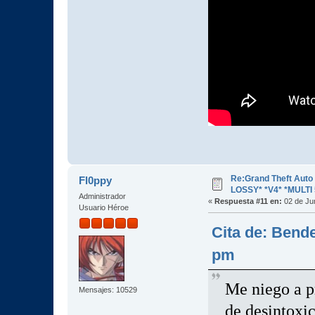
Re:Grand Theft Aut
Fl0ppy
LOSSY* *V4* *MULTI 
Administrador
«
Respuesta #11 en:
02 de Jun
Usuario Héroe
Cita de: Bende
pm
Me niego a p
Mensajes: 10529
de desintoxic