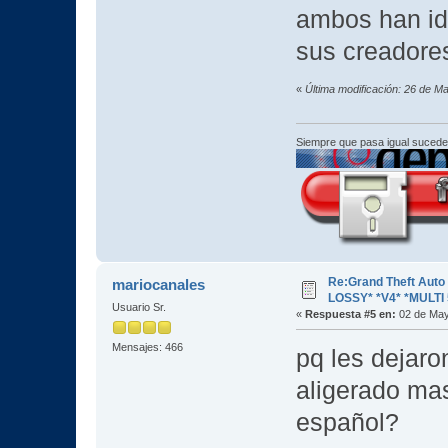
ambos han id
sus creadores
«
Última modificación: 26 de M
Siempre que pasa igual sucede
Re:Grand Theft Aut
mariocanales
LOSSY* *V4* *MULTI 
Usuario Sr.
«
Respuesta #5 en:
02 de May
Mensajes: 466
pq les dejaro
aligerado mas
español?