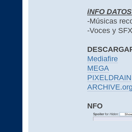
iNFO DATO
-Músicas rec
-Voces y SFX
DESCARGA
Mediafire
MEGA
PIXELDRAIN
ARCHIVE.or
NFO
Spoiler
for
Hiden
: