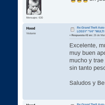
Mensajes: 630
Re:Grand Theft Aut
Hood
LOSSY* *V4* *MULTI 
Visitante
«
Respuesta #2 en:
26 de Mar
Excelente, mu
muy buen apo
mucho y trae l
sin tanto pes
Saludos y Ben
Re:Grand Theft Aut