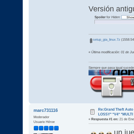
Versión antig
Spoiler
for
Hiden
:
setup_gta_linux.7z
(1558.54
«
Última modificación: 01 de J
Siempre que pasa igual sucede
Re:Grand Theft Aut
marc731116
LOSSY* *V4* *MULTI 
Moderador
«
Respuesta #1 en:
21 de Ene
Usuario Héroe
un ju