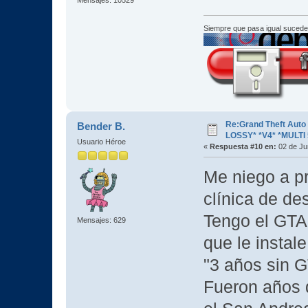
Siempre que pasa igual sucede
Re:Grand Theft Aut
Bender B.
LOSSY* *V4* *MULTI 
Usuario Héroe
«
Respuesta #10 en:
02 de Ju
Me niego a pr
clínica de de
Tengo el GTA
Mensajes: 629
que le instale
"3 años sin G
Fueron años d