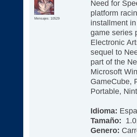
Need for Spee
platform raci
Mensajes: 10529
installment i
game series 
Electronic Art
sequel to Ne
part of the N
Microsoft W
GameCube, Pl
Portable, Ni
Idioma:
Espa
Tamaño:
1.02
Genero:
Carr