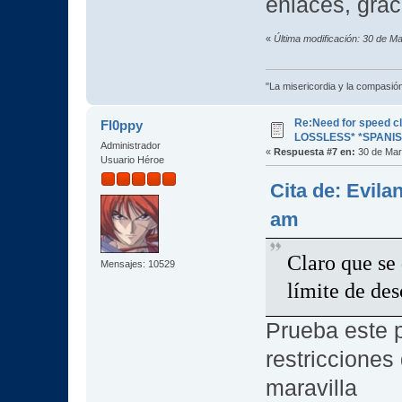
enlaces, grac
«
Última modificación: 30 de M
"La misericordia y la compasión 
Re:Need for speed c
Fl0ppy
LOSSLESS* *SPANIS
Administrador
«
Respuesta #7 en:
30 de Mar
Usuario Héroe
Cita de: Evila
am
Claro que se
Mensajes: 10529
límite de des
Prueba este p
restricciones
maravilla