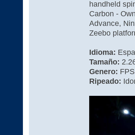
handheld spin-
Carbon - Own
Advance, Nin
Zeebo platfo
Idioma:
Espa
Tamaño:
2.26
Genero:
FPS,
Ripeado:
Id