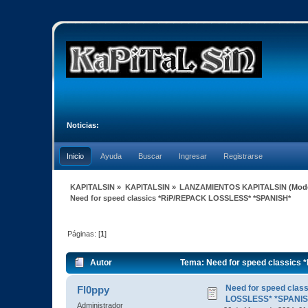
Noticias:
Inicio
Ayuda
Buscar
Ingresar
Registrarse
KAPITALSIN
»
KAPITALSIN
»
LANZAMIENTOS KAPITALSIN
(Mod
Need for speed classics *RiP/REPACK LOSSLESS* *SPANISH*
Páginas: [
1
]
Autor
Tema: Need for speed classics
Need for speed clas
Fl0ppy
LOSSLESS* *SPANIS
Administrador