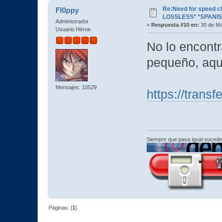
Re:Need for speed c
Fl0ppy
LOSSLESS* *SPANIS
Administrador
«
Respuesta #10 en:
30 de Ma
Usuario Héroe
No lo encontr
pequeño, aqu
Mensajes: 10529
https://transf
Siempre que pasa igual sucede
Páginas: [
1
]