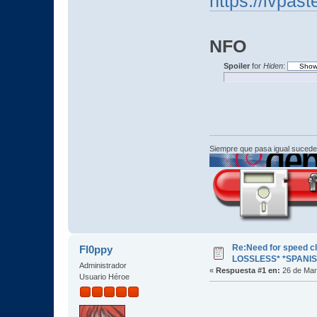
https://ivpas
NFO
Spoiler
for
Hiden
:
Siempre que pasa igual sucede
Re:Need for speed c
Fl0ppy
LOSSLESS* *SPANIS
Administrador
«
Respuesta #1 en:
26 de Mar
Usuario Héroe