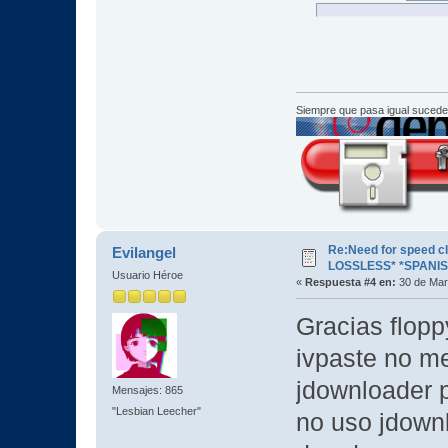
Siempre que pasa igual sucede
Re:Need for speed c
Evilangel
LOSSLESS* *SPANIS
Usuario Héroe
«
Respuesta #4 en:
30 de Mar
Gracias floppy
ivpaste no m
jdownloader p
Mensajes: 865
"Lesbian Leecher"
no uso jdownl