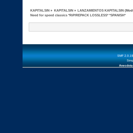
KAPITALSIN
»
KAPITALSIN
»
LANZAMIENTOS KAPITALSIN
(Mod
Need for speed classics *RiP/REPACK LOSSLESS* *SPANISH*
SMF 2.0.1
Simp
Anecdota