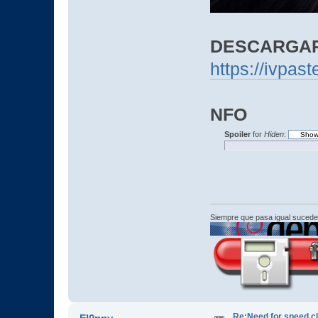
DESCARGA
https://ivpa
NFO
Spoiler
for
Hiden
:
Siempre que pasa igual sucede
Re:Need for speed c