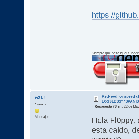
https://githu
Siempre que pasa igual sucede
Re:Need for speed c
Azur
LOSSLESS* *SPANIS
Novato
«
Respuesta #8 en:
22 de May
Mensajes: 1
Hola Fl0ppy, 
esta caido, d