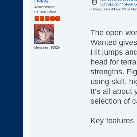
Fl0ppy
LOSSLESS* *SPANIS
Administrador
«
Respuesta #3 en:
26 de Mar
Usuario Héroe
The open-wor
Wanted gives 
Mensajes: 10529
Hit jumps and 
head for terra
strengths. Fi
using skill, h
It’s all about
selection of 
Key features