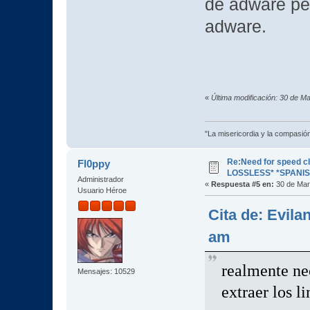
de adware pe
adware.
«
Última modificación: 30 de M
"La misericordia y la compasión 
Re:Need for speed c
Fl0ppy
LOSSLESS* *SPANIS
Administrador
«
Respuesta #5 en:
30 de Mar
Usuario Héroe
Cita de: Evila
am
realmente ne
Mensajes: 10529
extraer los l