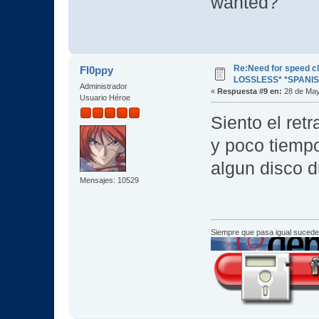
wanted?
Re:Need for speed c
Fl0ppy
LOSSLESS* *SPANIS
Administrador
«
Respuesta #9 en:
28 de May
Usuario Héroe
Siento el ret
y poco tiempo
algun disco d
Mensajes: 10529
Siempre que pasa igual sucede