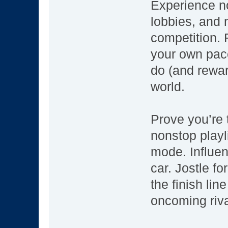
Experience n
lobbies, and 
competition. 
your own pace
do (and rewar
world.
Prove you’re 
nonstop playl
mode. Influen
car. Jostle fo
the finish lin
oncoming riva