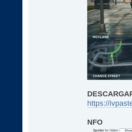
DESCARGA
https://ivpa
NFO
Spoiler
for
Hiden
: