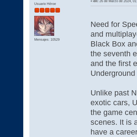
«
en:
26 de Marzo de 2024, 01
Usuario Héroe
Need for Spee
and multipla
Mensajes: 10529
Black Box and
the seventh e
and the first 
Underground 
Unlike past 
exotic cars,
the game cent
scenes. It is 
have a caree