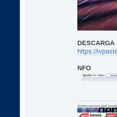
DESCARGA
https://ivpas
NFO
Spoiler
for
Hiden
:
Siempre que pasa igual sucede