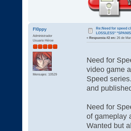
Re:Need for speed c
Fl0ppy
LOSSLESS* *SPANIS
Administrador
«
Respuesta #2 en:
26 de Mar
Usuario Héroe
Need for Spee
video game an
Mensajes: 10529
Speed series
and published
Need for Spe
of gameplay 
Wanted but al