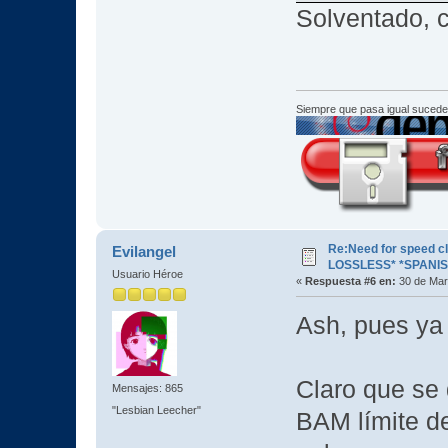
Solventado, 
Siempre que pasa igual sucede
Re:Need for speed c
Evilangel
LOSSLESS* *SPANIS
Usuario Héroe
«
Respuesta #6 en:
30 de Mar
Ash, pues ya 
Claro que se 
Mensajes: 865
"Lesbian Leecher"
BAM límite d