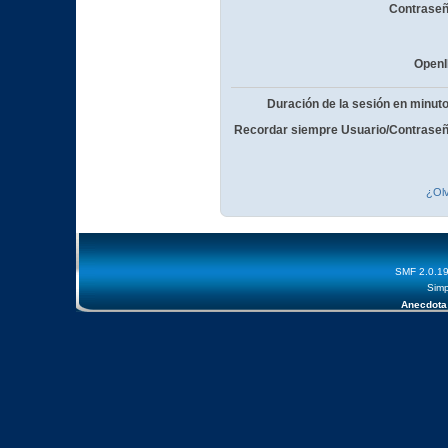
Contraseñ
OpenI
Duración de la sesión en minut
Recordar siempre Usuario/Contraseñ
¿Olv
SMF 2.0.1
Simp
Anecdota