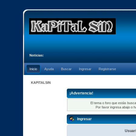
Noticias:
Inicio
Ayuda
Buscar
Ingresar
Registrarse
KAPITALSIN
¡Advertencia!
El tema o foro que estás busca
Por favor ingresa abajo o h
Ingresar
Usuari