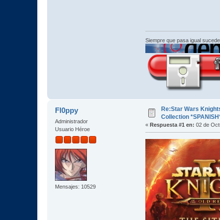
Siempre que pasa igual sucede
Re:Star Wars Knights
Fl0ppy
Collection *SPANISH
Administrador
«
Respuesta #1 en:
02 de Oct
Usuario Héroe
Mensajes: 10529