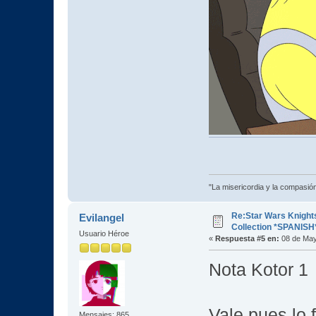
"La misericordia y la compasión 
Re:Star Wars Knights
Evilangel
Collection *SPANISH
Usuario Héroe
«
Respuesta #5 en:
08 de May
Nota Kotor 1 
Vale pues lo f
Mensajes: 865