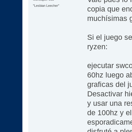
"Lesbian Leecher"
copia que enc
muchísimas gr
Si el juego s
ryzen:
ejecutar swco
60hz luego ab
graficas del j
Desactivar h
y usar una re
de 100hz y el
esporadicame
disfruté a ple