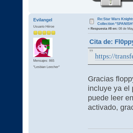
Re:Star Wars Knights
Evilangel
Collection *SPANISH
Usuario Héroe
«
Respuesta #8 en:
08 de May
Cita de: Fl0p
https://tran
Mensajes: 865
"Lesbian Leecher"
Gracias flopp
incluye ya el
puede leer en 
activado, gra