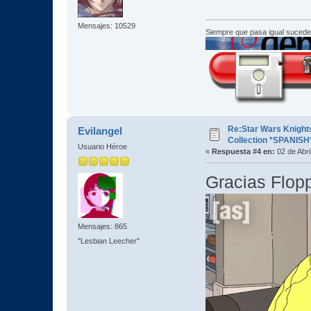
Mensajes: 10529
Siempre que pasa igual sucede
Re:Star Wars Knights
Evilangel
Collection *SPANISH
Usuario Héroe
«
Respuesta #4 en:
02 de Abri
Gracias Flop
Mensajes: 865
"Lesbian Leecher"