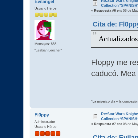
Re:Star Wars Knights
Evilangel
Collection *SPANISH
Usuario Héroe
«
Respuesta #6 en:
08 de May
Cita de: Fl0pp
Actualizados
Mensajes: 865
"Lesbian Leecher"
Floppy me res
caducó. Mea 
"La misericordia y la compasión 
Re:Star Wars Knights
Fl0ppy
Collection *SPANISH
Administrador
«
Respuesta #7 en:
08 de May
Usuario Héroe
Cita de: Evila