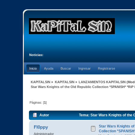
Noticias:
Inicio
Ayuda
Buscar
Ingresar
Registrarse
KAPITALSIN
»
KAPITALSIN
»
LANZAMIENTOS KAPITALSIN
(Mod
Star Wars Knights of the Old Republic Collection *SPANISH* *Ri
Páginas: [
1
]
Autor
Tema: Star Wars Knights of the 
veces)
Star Wars Knights of
Fl0ppy
Collection *SPANISH
Administrador