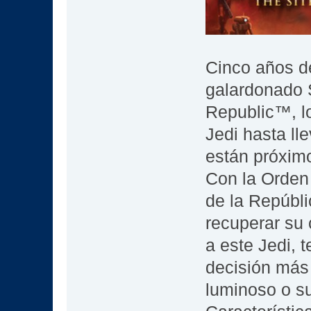
Cinco años d
galardonado 
Republic™, l
Jedi hasta lle
están próximo
Con la Orden 
de la Repúbli
recuperar su
a este Jedi, 
decisión más t
luminoso o su