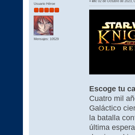
«
en:
02 de Octubre de 2023, 
Usuario Héroe
Mensajes: 10529
Escoge tu c
Cuatro mil añ
Galáctico cie
la batalla co
última esper