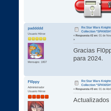
Re:Star Wars Knights
paddddd
Collection *SPANISH
Usuario Héroe
«
Respuesta #2 en:
01 de Nov
»
Gracias Fl0p
para 2024.
Mensajes: 1807
Re:Star Wars Knights
Fl0ppy
Collection *SPANISH
Administrador
«
Respuesta #3 en:
01 de Abri
Usuario Héroe
Actualizados