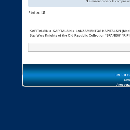
"La misericordia y la compasión 
Páginas: [
1
]
KAPITALSIN
»
KAPITALSIN
»
LANZAMIENTOS KAPITALSIN
(Mod
Star Wars Knights of the Old Republic Collection *SPANISH* *Ri
SMF 2.0.1
Simp
Anecdota