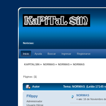
Noticias:
Inicio
Ayuda
Buscar
Ingresar
Registrarse
KAPITALSIN
»
NORMAS
»
NORMAS
»
NORMAS
Páginas: [
1
]
Autor
Tema: NORMAS (Leído 17145 v
NORMAS
Fl0ppy
«
en:
16 de Noviembre de
Administrador
Usuario Héroe