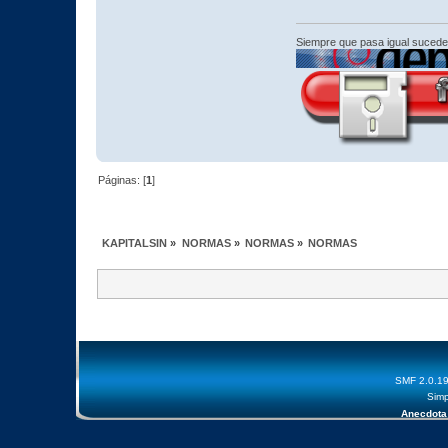
Siempre que pasa igual sucede
Páginas: [
1
]
KAPITALSIN
»
NORMAS
»
NORMAS
»
NORMAS
SMF 2.0.1
Simp
Anecdota