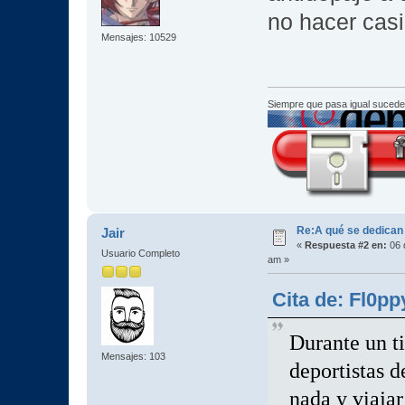
no hacer casi
Mensajes: 10529
Siempre que pasa igual sucede
Re:A qué se dedican
Jair
«
Respuesta #2 en:
06 
Usuario Completo
am »
Cita de: Fl0pp
Durante un t
Mensajes: 103
deportistas d
nada y viajar