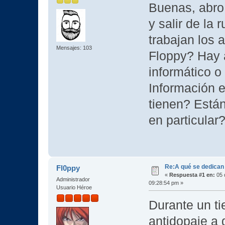
Buenas, abro
y salir de la 
trabajan los 
Mensajes: 103
Floppy? Hay
informático o
Información 
tienen? Están
en particular
Re:A qué se dedican
Fl0ppy
«
Respuesta #1 en:
05 
Administrador
09:28:54 pm »
Usuario Héroe
Durante un ti
antidopaje a 