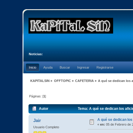
Noticias:
Inicio
Ayuda
Buscar
Ingresar
Registrarse
KAPITALSIN
»
OFFTOPIC
»
CAFETERIA
»
A qué se dedican los 
Páginas: [
1
]
Autor
Tema: A qué se dedican los afic
A qué se dedican los
Jair
«
en:
05 de Febrero de 
Usuario Completo