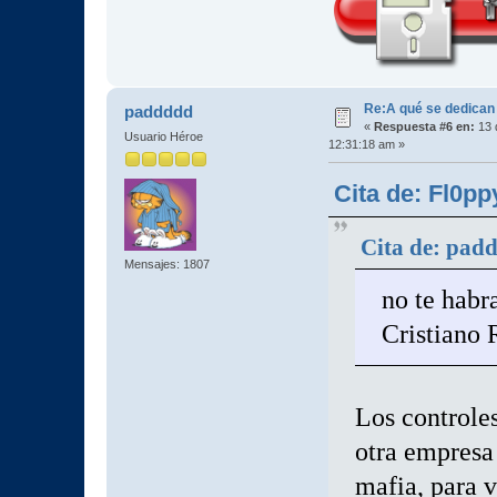
Re:A qué se dedican
paddddd
«
Respuesta #6 en:
13 
Usuario Héroe
12:31:18 am »
Cita de: Fl0pp
Cita de: pad
Mensajes: 1807
no te habr
Cristiano
Los controles
otra empresa 
mafia, para v