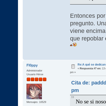
Entonces por o
pregunto. Un
viene encima 
que repoblar
Re:A qué se dedican
Fl0ppy
«
Respuesta #7 en:
13 
Administrador
pm »
Usuario Héroe
Cita de: paddd
pm
No se si nos
Mensajes: 10529