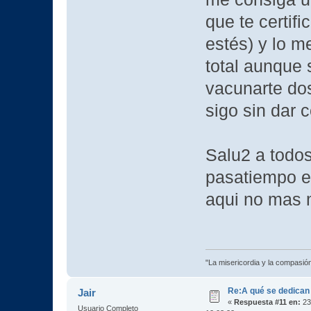
que te certif
estés) y lo me
total aunque
vacunarte do
sigo sin dar 
Salu2 a todos
pasatiempo el
aqui no mas m
"La misericordia y la compasión 
Re:A qué se dedican
Jair
«
Respuesta #11 en:
23
Usuario Completo