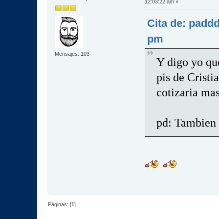
12:03:22 am »
Cita de: paddd
pm
Mensajes: 103
Y digo yo que
pis de Cristi
cotizaria mas
pd: Tambien
Páginas: [
1
]