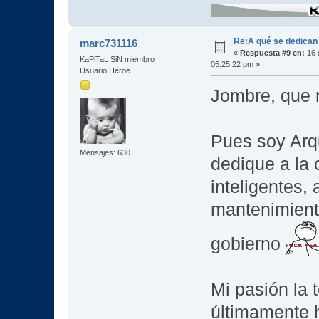
Re:A qué se dedican
marc731116
«
Respuesta #9 en:
16 
KaPiTaL SiN miembro
05:25:22 pm »
Usuario Héroe
Jombre, que 
Pues soy Arq
Mensajes: 630
dedique a la 
inteligentes,
mantenimiento
gobierno
Mi pasión la 
últimamente h