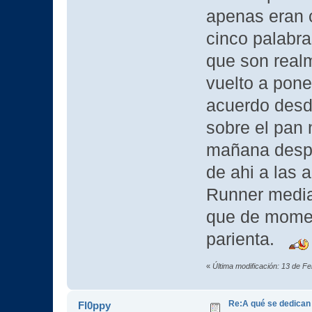
apenas eran 
cinco palabra
que son realm
vuelto a pone
acuerdo desd
sobre el pan 
mañana despi
de ahi a las 
Runner media
que de momen
parienta.
«
Última modificación: 13 de F
Re:A qué se dedican
Fl0ppy