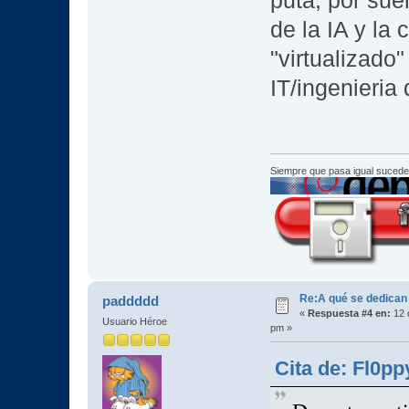
puta, por sue
de la IA y la
"virtualizado
IT/ingenieria
Siempre que pasa igual sucede
Re:A qué se dedican
paddddd
«
Respuesta #4 en:
12 
Usuario Héroe
pm »
Cita de: Fl0pp