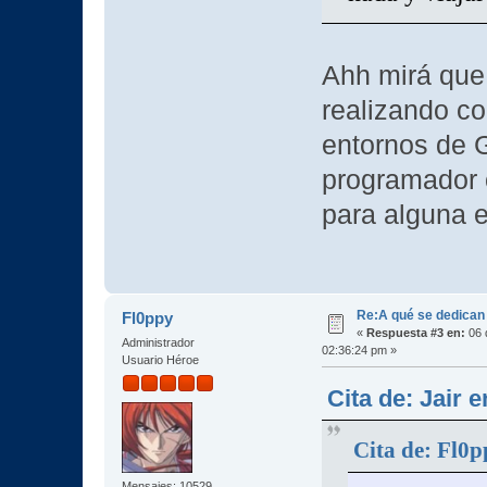
Ahh mirá que 
realizando c
entornos de 
programador 
para alguna 
Re:A qué se dedican
Fl0ppy
«
Respuesta #3 en:
06 
Administrador
02:36:24 pm »
Usuario Héroe
Cita de: Jair 
Cita de: Fl0p
Mensajes: 10529