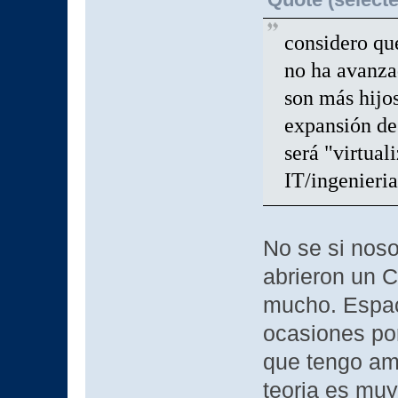
considero qu
no ha avanza
son más hijos
expansión de
será "virtual
IT/ingenieria
No se si nos
abrieron un C
mucho. Espac
ocasiones por
que tengo ami
teoria es muy