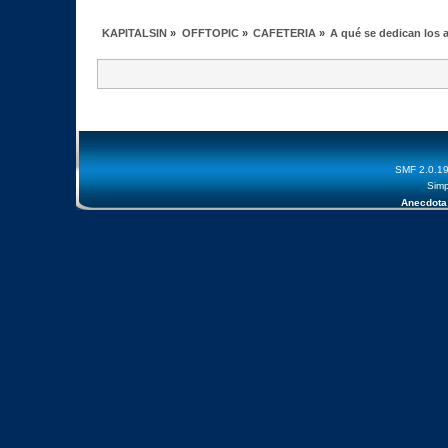
KAPITALSIN
»
OFFTOPIC
»
CAFETERIA
»
A qué se dedican los 
SMF 2.0.1
Simp
Anecdota