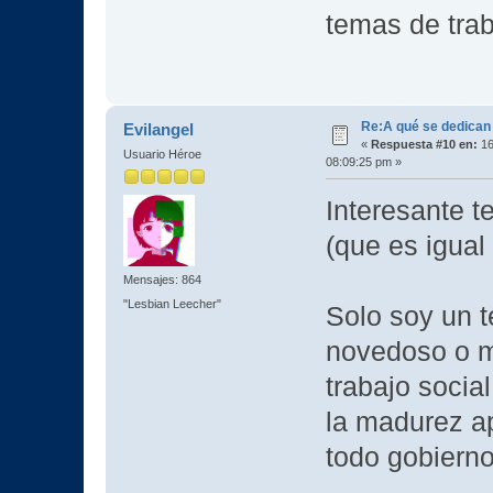
temas de trab
Re:A qué se dedican
Evilangel
«
Respuesta #10 en:
16
Usuario Héroe
08:09:25 pm »
Interesante t
(que es igual 
Mensajes: 864
"Lesbian Leecher"
Solo soy un t
novedoso o m
trabajo socia
la madurez ap
todo gobiern