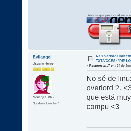
Siempre que pasa igual sucede
Re:Overlord Collect
Evilangel
TXT/VOCES* *RiP L
Usuario Héroe
«
Respuesta #7 en:
24 de Juni
No sé de linux
overlord 2. <3
que está muy 
Mensajes: 865
"Lesbian Leecher"
compu <3