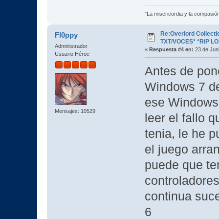
"La misericordia y la compasión 
Re:Overlord Collect
Fl0ppy
TXT/VOCES* *RiP L
Administrador
«
Respuesta #4 en:
23 de Juni
Usuario Héroe
Antes de pone
Windows 7 de 
ese Windows 
Mensajes: 10529
leer el fallo 
tenia, le he 
el juego arra
puede que te
controladores
continua suce
6