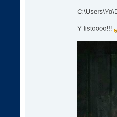
C:\Users\Yo\
Y listoooo!!!