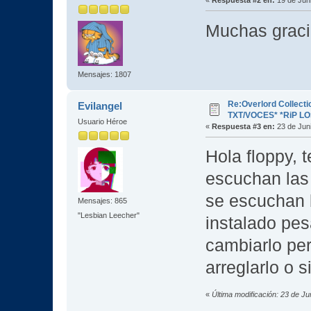
Muchas graci
Mensajes: 1807
Re:Overlord Collect
Evilangel
TXT/VOCES* *RiP L
Usuario Héroe
«
Respuesta #3 en:
23 de Juni
Hola floppy, t
escuchan las 
se escuchan 
Mensajes: 865
"Lesbian Leecher"
instalado pes
cambiarlo pe
arreglarlo o s
«
Última modificación: 23 de Ju