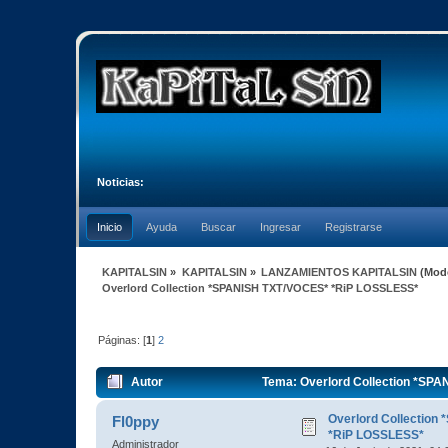
Noticias:
Inicio
Ayuda
Buscar
Ingresar
Registrarse
KAPITALSIN
»
KAPITALSIN
»
LANZAMIENTOS KAPITALSIN
(Mod
Overlord Collection *SPANISH TXT/VOCES* *RiP LOSSLESS*
Páginas: [
1
]
2
Autor
Tema: Overlord Collection *SP
Overlord Collection
Fl0ppy
*RiP LOSSLESS*
Administrador