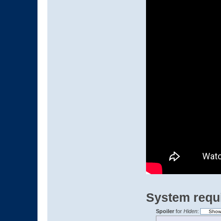
System requ
Spoiler
for
Hiden
: