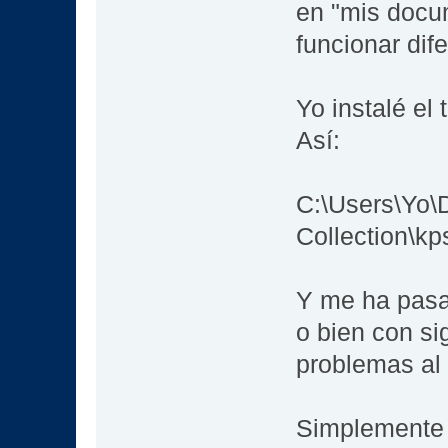
en "mis docum
funcionar dif
Yo instalé el
Así:
C:\Users\Yo\
Collection\kp
Y me ha pasad
o bien con s
problemas al 
Simplemente 