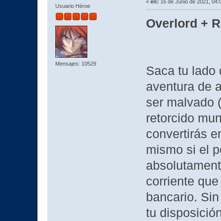
«
en:
16 de Junio de 2021, 04:
Usuario Héroe
Overlord + R
Mensajes: 10529
Saca tu lado 
aventura de a
ser malvado 
retorcido mun
convertirás en
mismo si el 
absolutament
corriente que
bancario. Sin
tu disposició