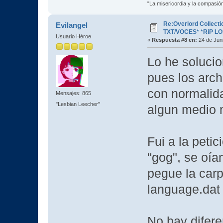
"La misericordia y la compasión 
Re:Overlord Collect
Evilangel
TXT/VOCES* *RiP L
Usuario Héroe
«
Respuesta #8 en:
24 de Juni
Lo he soluci
pues los arch
con normalida
Mensajes: 865
"Lesbian Leecher"
algun medio n
Fui a la petic
"gog", se oía
pegue la carp
language.dat 
No hay difere