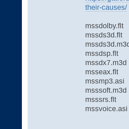
their-causes/
mssdolby.flt
mssds3d.flt
mssds3d.m3
mssdsp.flt
mssdx7.m3d
msseax.flt
mssmp3.asi
msssoft.m3d
msssrs.flt
mssvoice.asi