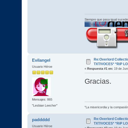
Siempre que pasa igual sucede
Re:Overlord Collect
Evilangel
TXT/VOCES* *RiP L
Usuario Héroe
«
Respuesta #1 en:
19 de Juni
Gracias.
Mensajes: 865
"Lesbian Leecher"
"La misericordia y la compasión 
Re:Overlord Collect
paddddd
TXT/VOCES* *RiP L
Usuario Héroe
«
Respuesta #2 en:
19 de Juni