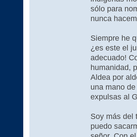
sólo para no
nunca hacemo
Siempre he qu
¿es este el j
adecuado! Con
humanidad, pu
Aldea por ald
una mano de 
expulsas al G
Soy más del t
puedo sacarm
señor. Con el