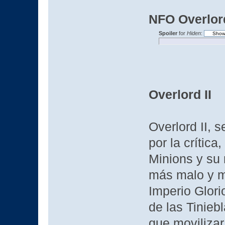
NFO Overlor
Spoiler
for
Hiden
:
Overlord II
Overlord II, 
por la crítica
Minions y su
más malo y má
Imperio Glor
de las Tinieb
que movilizar