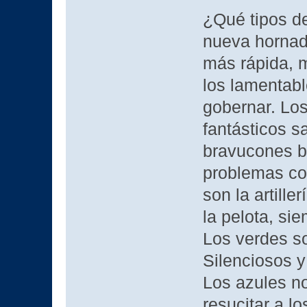
¿Qué tipos d
nueva hornada
más rápida, 
los lamentabl
gobernar. Los
fantásticos 
bravucones b
problemas con
son la artille
la pelota, si
Los verdes so
Silenciosos 
Los azules n
resucitar a l