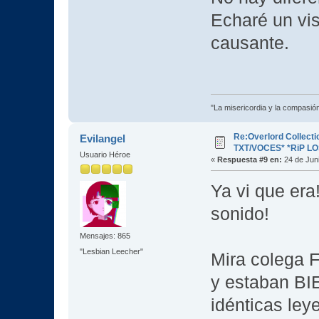
Echaré un vis
causante.
"La misericordia y la compasión 
Re:Overlord Collect
Evilangel
TXT/VOCES* *RiP L
Usuario Héroe
«
Respuesta #9 en:
24 de Juni
Ya vi que era
sonido!
Mensajes: 865
"Lesbian Leecher"
Mira colega F
y estaban BI
idénticas le