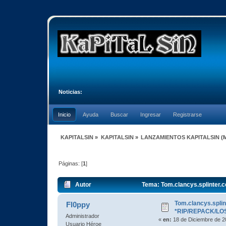
Noticias:
Inicio
Ayuda
Buscar
Ingresar
Registrarse
KAPITALSIN
»
KAPITALSIN
»
LANZAMIENTOS KAPITALSIN
(
Páginas: [
1
]
Autor
Tema: Tom.clancys.splinter.c
Tom.clancys.splint
Fl0ppy
*RIP/REPACK/LOS
Administrador
«
en:
18 de Diciembre de 2
Usuario Héroe