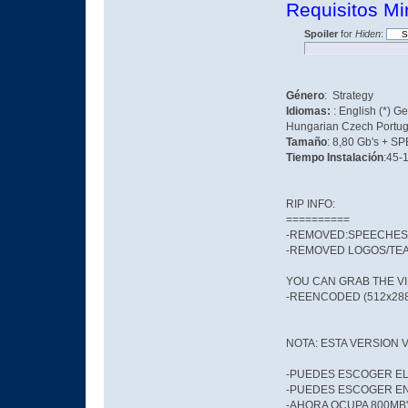
Requisitos Mi
Spoiler
for
Hiden
:
Género
: Strategy
Idiomas:
: English (*) 
Hungarian Czech Portugue
Tamaño
: 8,80 Gb's + 
Tiempo Instalación
:45-
RIP INFO:
==========
-REMOVED:SPEECHES -
-REMOVED LOGOS/TE
YOU CAN GRAB THE V
-REENCODED (512x288
NOTA: ESTA VERSION 
-PUEDES ESCOGER EL
-PUEDES ESCOGER EN
-AHORA OCUPA 800MB