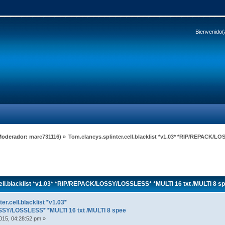
Bienvenido(
Moderador:
marc731116
) »
Tom.clancys.splinter.cell.blacklist *v1.03* *RIP/REPACK/L
ell.blacklist *v1.03* *RIP/REPACK/LOSSY/LOSSLESS* *MULTI 16 txt /MULTI 8 s
er.cell.blacklist *v1.03*
SY/LOSSLESS* *MULTI 16 txt /MULTI 8 spee
015, 04:28:52 pm »