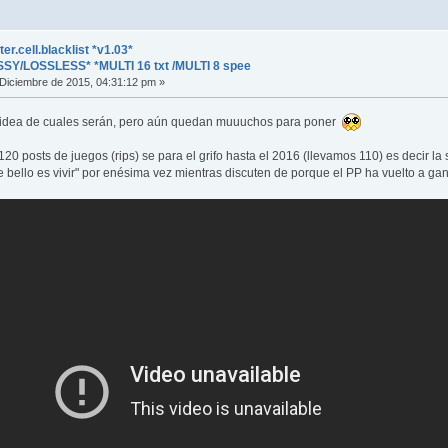
er.cell.blacklist *v1.03*
SY/LOSSLESS* *MULTI 16 txt /MULTI 8 spee
Diciembre de 2015, 04:31:12 pm »
i idea de cuales serán, pero aún quedan muuuchos para poner
20 posts de juegos (rips) se para el grifo hasta el 2016 (llevamos 110) es decir l
bello es vivir" por enésima vez mientras discuten de porque el PP ha vuelto a gan