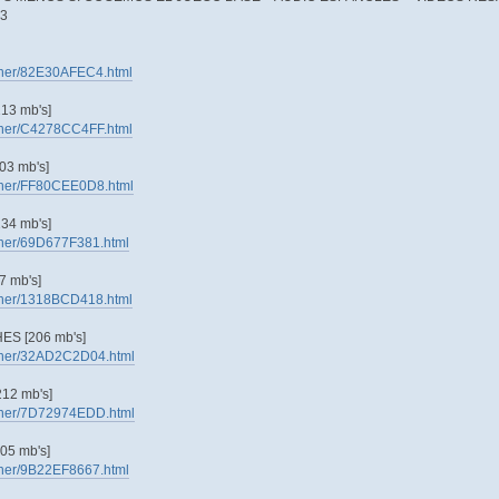
03
tainer/82E30AFEC4.html
3 mb's]
tainer/C4278CC4FF.html
3 mb's]
tainer/FF80CEE0D8.html
4 mb's]
tainer/69D677F381.html
 mb's]
tainer/1318BCD418.html
 [206 mb's]
tainer/32AD2C2D04.html
2 mb's]
tainer/7D72974EDD.html
5 mb's]
tainer/9B22EF8667.html