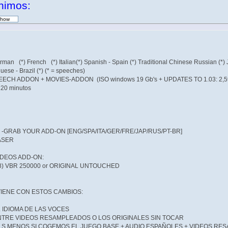
nimos:
German (*) French (*) Italian(*) Spanish - Spain (*) Traditional Chinese Russian 
se - Brazil (*) (* = speeches)
SPEECH ADDON + MOVIES-ADDON (ISO windows 19 Gb's + UPDATES TO 1.03: 2,5
120 minutos
GRAB YOUR ADD-ON [ENG/SPA/ITA/GER/FRE/JAP/RUS/PT-BR]
ASER
IDEOS ADD-ON:
) VBR 250000 or ORIGINAL UNTOUCHED
VIENE CON ESTOS CAMBIOS:
 IDIOMA DE LAS VOCES
TRE VIDEOS RESAMPLEADOS O LOS ORIGINALES SIN TOCAR
' S MENOS SI COGEMOS EL JUEGO BASE + AUDIO ESPAÑOLES + VIDEOS R