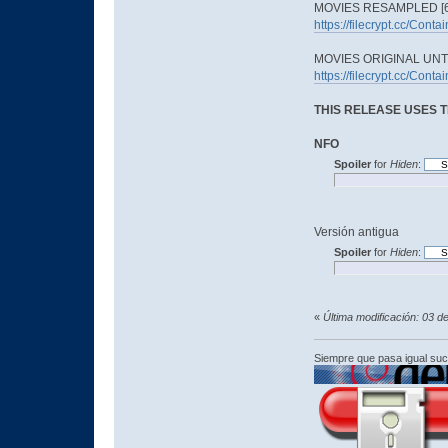
MOVIES RESAMPLED [6
https://filecrypt.cc/Con
MOVIES ORIGINAL UNTO
https://filecrypt.cc/Con
THIS RELEASE USES 
NFO
Spoiler
for
Hiden
:
Versión antigua
Spoiler
for
Hiden
:
«
Última modificación: 03 
Siempre que pasa igual su