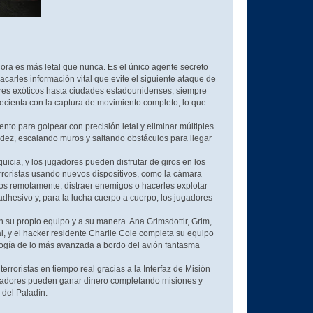
hora es más letal que nunca. Es el único agente secreto
carles información vital que evite el siguiente ataque de
gares exóticos hasta ciudades estadounidenses, siempre
recienta con la captura de movimiento completo, lo que
to para golpear con precisión letal y eliminar múltiples
uidez, escalando muros y saltando obstáculos para llegar
quicia, y los jugadores pueden disfrutar de giros en los
 terroristas usando nuevos dispositivos, como la cámara
ivos remotamente, distraer enemigos o hacerles explotar
adhesivo y, para la lucha cuerpo a cuerpo, los jugadores
 su propio equipo y a su manera. Ana Grimsdottir, Grim,
al, y el hacker residente Charlie Cole completa su equipo
logía de lo más avanzada a bordo del avión fantasma
rroristas en tiempo real gracias a la Interfaz de Misión
 jugadores pueden ganar dinero completando misiones y
 del Paladín.