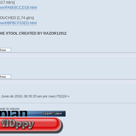
17 mb's]
tainer/FA6E6CCD1B.html
UCHED [1,74 gb's]
tainer/0BFBCF33ED.html
THE XTOOL CREATED BY RAZOR12911
de Junio de 2016, 06:35:33 am por marc731116
»
cede lo mismo