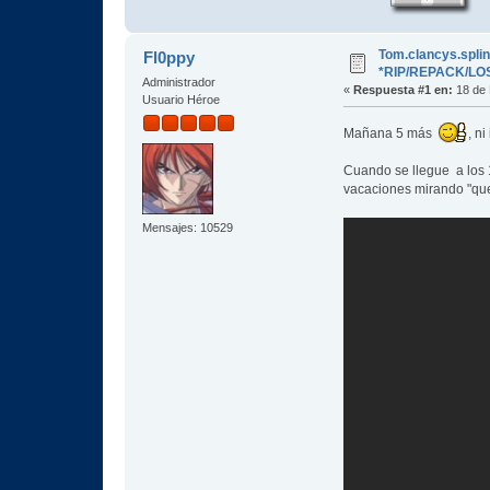
Tom.clancys.splint
Fl0ppy
*RIP/REPACK/LOS
Administrador
«
Respuesta #1 en:
18 de 
Usuario Héroe
Mañana 5 más
, n
Cuando se llegue a los 1
vacaciones mirando "que 
Mensajes: 10529