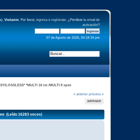
a),
Visitante
. Por favor,
ingresa
o
regístrate
. ¿Perdiste tu
email de
activación
?
07 de Agosto de 2026, 04:18:34 pm
OSSY/LOSSLESS* *MULTI 16 txt /MULTI 8 spee
« anterior
próximo »
IMPRIMIR
pee (Leído 16283 veces)