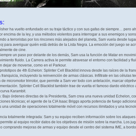
s:
 Fisher ha vuelto enfundado en su traje táctico y con sus gafas de siempre… pero a
or encima de la ley, y usa métodos violentos para interrogar a sus enemigos y sonsa
endo a terroristas por los rincones más alejados del planeta, Sam vuela desde lu
loj para averiguar quién está detrás de la Lista Negra. La emoción del juego se ac
almente de cine.
iempre un paso por delante de los demás, Sam usa la función de Matar en movimien
miento fluido. La Carrera activa le permite atravesar el entorno con facilidad y fl
sin dejar de moverse, como en el Parkour.
prototipos de 4th Echelon: Splinter Cell Blacklist innova desde las raíces de la fran
 franquicia, incluyendo la reinvención de armas clásicas. Infíltrate en las células
 de micromotor trirrotor, que permite a Sam ver todo con antelación, marcar objet
entación. Splinter Cell Blacklist también trae de vuelta el famoso dardo eléctrico 
a curva Karambit.
: Bajo órdenes directas de la Presidenta, Sam crea una nueva unidad Echelon, con
ciones técnicas; el agente de la CIA Isaac Briggs aporta potencia de fuego adicion
s una unidad de operaciones totalmente móvil con recursos ilimitados y una tecno
encia totalmente integrada: Sam y su equipo reciben información sobre los ataques te
 permite al equipo recibir datos de los objetivos de misión sobre la marcha. Los
ego comprando mejoras de armas y equipo desde el centro del sistema IME, a bordo