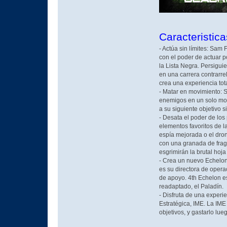
Caracteristica
- Actúa sin límites: Sam
con el poder de actuar p
la Lista Negra. Persigui
en una carrera contrarre
crea una experiencia tot
- Matar en movimiento: S
enemigos en un solo movi
a su siguiente objetivo 
- Desata el poder de los 
elementos favoritos de la
espía mejorada o el dron
con una granada de fragm
esgrimirán la brutal hoj
- Crea un nuevo Echelon
es su directora de opera
de apoyo. 4th Echelon e
readaptado, el Paladín.
- Disfruta de una experi
Estratégica, IME. La IME
objetivos, y gastarlo lu