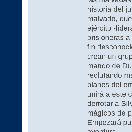
historia del 
malvado, que
ejército -lid
prisioneras a
fin desconoc
crean un grup
mando de Duqu
reclutando m
planes del em
unirá a este 
derrotar a Si
mágicos de po
Empezará pue
aventura.