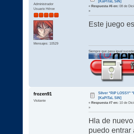
[KaPiTaL SiN]
Administrador
«
Respuesta #6 en:
08 de Dic
Usuario Héroe
»
Este juego e
Mensajes: 10529
Siempre que pasa igual sucede
Silver *RiP LOSSY* 
frozen91
[KaPiTaL SiN]
Visitante
«
Respuesta #7 en:
10 de Dic
»
Hla de nuevo.
puedo entrar 