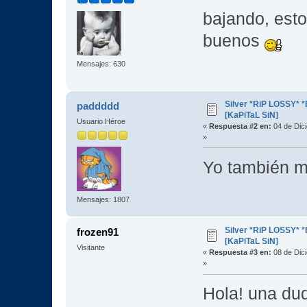
bajando, est
buenos
Mensajes: 630
Silver *RiP LOSSY* 
paddddd
[KaPiTaL SiN]
Usuario Héroe
«
Respuesta #2 en:
04 de Dic
»
Yo también m
Mensajes: 1807
Silver *RiP LOSSY* 
frozen91
[KaPiTaL SiN]
Visitante
«
Respuesta #3 en:
08 de Dic
»
Hola! una dud