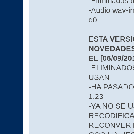
-Eliminados 
-Audio wav-i
q0
ESTA VERS
NOVEDADES
EL [06/09/20
-ELIMINADO
USAN
-HA PASADO 
1.23
-YA NO SE 
RECODIFICA
RECONVERTI