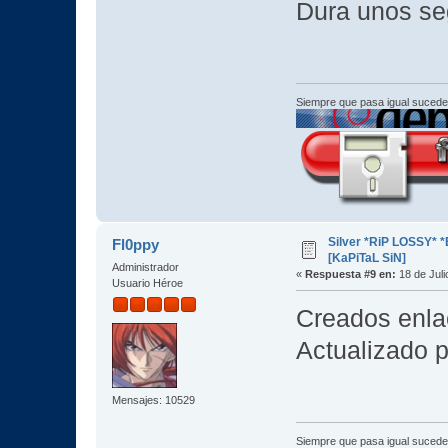
Dura unos se
Siempre que pasa igual sucede
Silver *RiP LOSSY* 
Fl0ppy
[KaPiTaL SiN]
Administrador
«
Respuesta #9 en:
18 de Juli
Usuario Héroe
Creados enla
Actualizado p
Mensajes: 10529
Siempre que pasa igual sucede