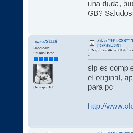
una duda, pue
GB? Saludos
Silver *RiP LOSSY* 
marc731116
[KaPiTaL SiN]
Moderador
«
Respuesta #4 en:
08 de Dic
Usuario Héroe
»
sip es compl
el original, 
para pc
Mensajes: 630
http://www.o