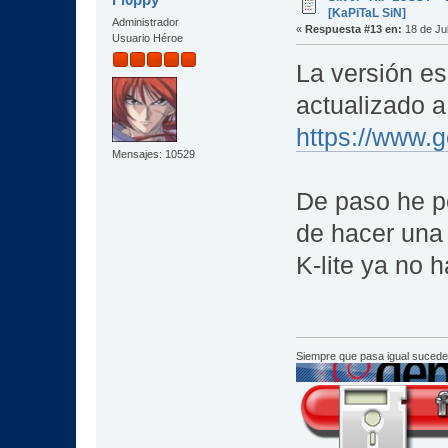
[KaPiTaL SiN]
Administrador
«
Respuesta #13 en:
18 de Jul
Usuario Héroe
La versión es
actualizado a
https://www.
Mensajes: 10529
De paso he p
de hacer una 
K-lite ya no h
Siempre que pasa igual sucede