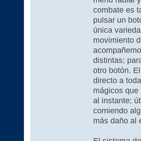
combate es ta
pulsar un bot
única varieda
movimiento de
acompañemos 
distintas; pa
otro botón. E
directo a tod
mágicos que p
al instante; 
comiendo algo
más daño al 
El sistema de