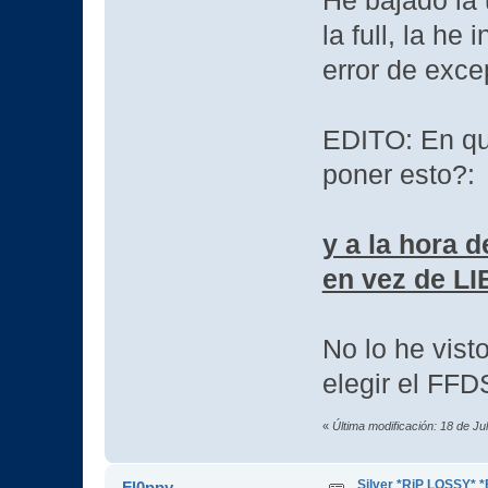
He bajado la 
la full, la h
error de exc
EDITO: En que
poner esto?:
y a la hora 
en vez de 
No lo he vist
elegir el F
«
Última modificación: 18 de Ju
Silver *RiP LOSSY* 
Fl0ppy