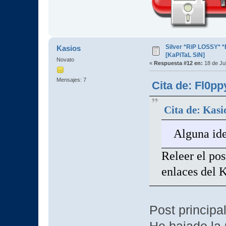
Silver *RiP LOSSY* 
Kasios
[KaPiTaL SiN]
Novato
«
Respuesta #12 en:
18 de Jul
Mensajes: 7
Cita de: Fl0pp
Cita de: Kasi
Alguna ide
Releer el pos
enlaces del K
Post principal