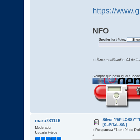
https://www.
NFO
Spoiler
for
Hiden
:
«
Última modificación: 03 de J
Siempre que pasa igual sucede
Silver *RiP LOSSY* 
marc731116
[KaPiTaL SiN]
Moderador
«
Respuesta #1 en:
04 de Dic
Usuario Héroe
»