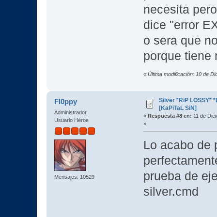
necesita pero
dice "error 
o sera que no
porque tiene 
«
Última modificación: 10 de D
Silver *RiP LOSSY* 
Fl0ppy
[KaPiTaL SiN]
Administrador
«
Respuesta #8 en:
11 de Dici
Usuario Héroe
»
Lo acabo de 
perfectamente
prueba de eje
Mensajes: 10529
silver.cmd