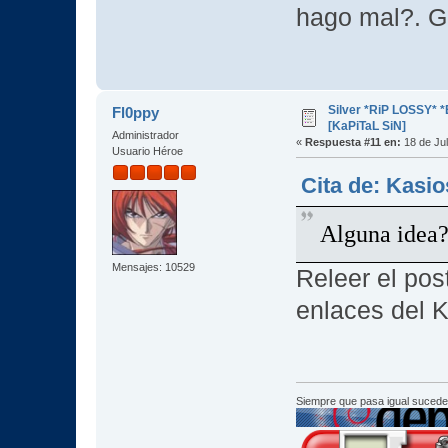
hago mal?. G
Silver *RiP LOSSY* 
Fl0ppy
[KaPiTaL SiN]
Administrador
«
Respuesta #11 en:
18 de Jul
Usuario Héroe
Cita de: Kasio
Alguna idea?
Mensajes: 10529
Releer el pos
enlaces del K
Siempre que pasa igual sucede