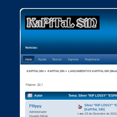
Noticias:
Inicio
Ayuda
Buscar
Ingresar
Registrarse
KAPITALSIN
»
KAPITALSIN
»
LANZAMIENTOS KAPITALSIN
(Mod
Páginas: [
1
]
2
Autor
Tema: Silver *RiP LOSSY* *ESPAÑ
Silver *RiP LOSSY* *
Fl0ppy
[KaPiTaL SiN]
Administrador
«
en:
03 de Diciembre de 2015,
Usuario Héroe