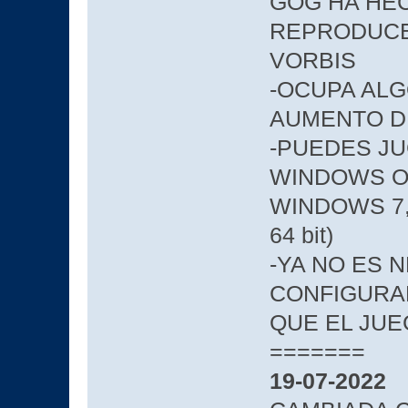
GOG HA HEC
REPRODUCE
VORBIS
-OCUPA AL
AUMENTO D
-PUEDES J
WINDOWS O 
WINDOWS 7, 
64 bit)
-YA NO ES 
CONFIGURAR
QUE EL JU
=======
19-07-2022