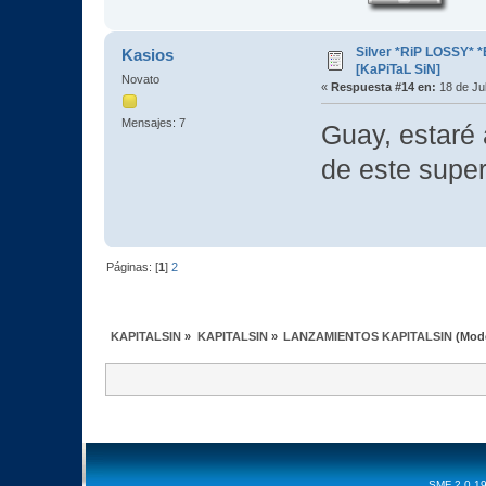
Silver *RiP LOSSY* 
Kasios
[KaPiTaL SiN]
Novato
«
Respuesta #14 en:
18 de Jul
Mensajes: 7
Guay, estaré 
de este super
Páginas: [
1
]
2
KAPITALSIN
»
KAPITALSIN
»
LANZAMIENTOS KAPITALSIN
(Mod
SMF 2.0.1