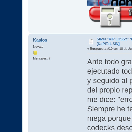
Silver *RiP LOSSY* 
Kasios
[KaPiTaL SiN]
Novato
«
Respuesta #10 en:
18 de Jul
Mensajes: 7
Ante todo gra
ejecutado tod
y seguido al p
del propio re
me dice: "er
Siempre he te
mega porque 
codecks desd