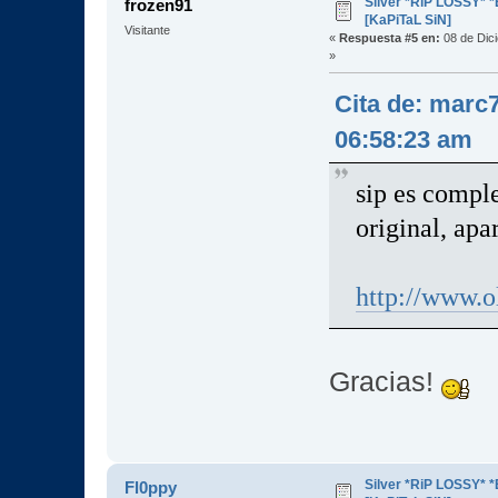
Silver *RiP LOSSY* 
frozen91
[KaPiTaL SiN]
Visitante
«
Respuesta #5 en:
08 de Dic
»
Cita de: marc
06:58:23 am
sip es compl
original, apa
http://www.o
Gracias!
Silver *RiP LOSSY* 
Fl0ppy